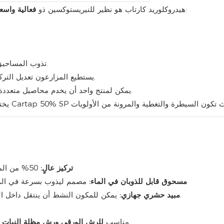
ضد الآفات الحشرية الرئيسية. يحتوي هذا المنتج على:
هيدروكلوريد كارتاب هو نظير للنيريستوكسين ذو
فعالية واسع
تذوب المساحيق لتشكل محلولاً شفافاً أو معلقاً دقيقاً، وذلك حسب التركيبة.
يستطيع المزارعون تعديل التركيز بسهولة وفقًا للمحصول، وشدة الآفات، والملصق المحلي.
يمكن لمنتج واحد أن يخدم محاصيل متعددة وآفات متعددة، مما يحسن كفاءة المحفظة وإدارة المخزون.
يختلف هذا تمامًا عن التركيبات الحبيبية منخفضة التركيز: يستهدف Cartap 50% SP
تركيز عالٍ:
50% من المكون النشط، مما يعني حجم منتج أقل لنفس مساحة الحقل
مسحوق قابل للذوبان في الماء:
مصمم ليذوب بسرعة في الماء
يمكن للمكون النشط أن ينتقل داخل النبات بعد الاستخدام، ليحمي الأنسجة من الحشرات المتغذية.
مبيد حشري جهازي:
مناسب
للرش الورقي ورش مظلة النبات
ف