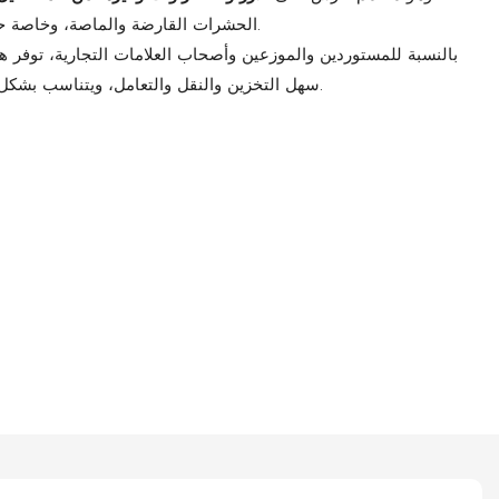
الحشرات القارضة والماصة، وخاصة حفارات السيقان واليرقات التي تتغذى على الأوراق.
بالنسبة للمستوردين والموزعين وأصحاب العلامات التجارية، توفر هذ
سهل التخزين والنقل والتعامل، ويتناسب بشكل جيد مع برامج الرش الحديثة عبر محاصيل متعددة.