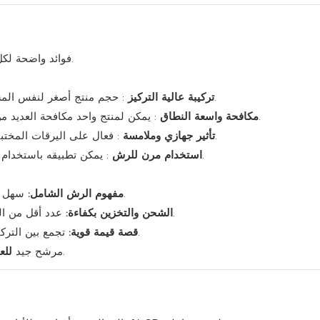
يوفر كارتاب هيدروكلوريد 50% SP فوائد واضحة لكل من المزارعين والموزعين.
: حجم منتج أصغر لنفس المساحة، مما يسهل الخدمات اللوجستية والتخزين في المزرعة.
تركيبة عالية التركيز
: يمكن لمنتج واحد مكافحة العديد من الآفات المهمة عبر محاصيل متعددة، وذلك حسب الملصق.
مكافحة واسعة النطاق
: فعال على اليرقات المختبئة والحشرات التي تتغذى داخلياً وكذلك الحشرات المكشوفة.
تأثير جهازي وملامسة
: يمكن تطبيقه باستخدام رشاشات المزارع القياسية ودمجه في جداول الرش الحالية.
استخدام مرن للرش
سهل الترويج له كمبيد حشري متعدد المحاصيل للأرز والخضراوات.
مفهوم الرش الشامل:
عدد أقل من الكيلوغرامات لكل هكتار مقارنة بالتركيبات منخفضة المحتوى.
الشحن والتخزين بكفاءة:
تجمع بين التركيز العالي، والتأثير متعدد المسارات، ونطاق واسع من الآفات.
قصة قيمة قوية:
، مع موقع تقني واضح وطلب سوقي.
مرشح جيد
للع