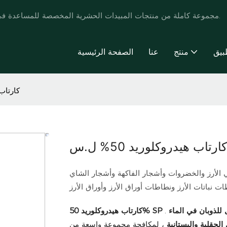
تقدم POMAIS مجموعة كاملة من منتجات المبيدات الحشرية المخصصة للمساعدة في تطوير العلامة التجارية وتعزيز أنماط حياة المزارعين.
بيق
منتج
عنا
الصفحة الرئيسية
كارتاب هي
كارتاب هيدروكلوريد 50% ل.س
الأرز والخضروات وأشجار الفاكهة وأشجار الشاي
 نباتات الأرز ونطاطات أوراق الأرز وأوراق الأرز
للذوبان في الماء
.
كارتاب هيدروكلوريد 50% SP
لحقلية والبستانية
، لمكافحة مجموعة واسعة من