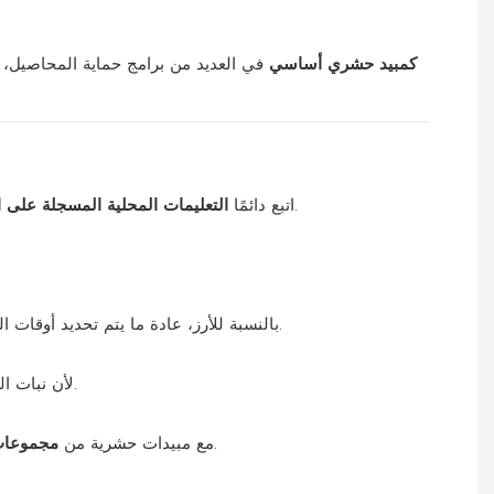
كمبيد حشري أساسي
في العديد من برامج حماية المحاصيل، و
فيما يتعلق بالجرعة وحجم الرش والتوقيت ومتطلبات السلامة. النقاط التالية هي مبادئ عامة للمساعدة في تحديد موقع المنتج.
اتبع دائمًا
التعليمات المحلية المسجلة على 
بالنسبة للأرز، عادة ما يتم تحديد أوقات التطبيقات حول الفترات التي تكون فيها حفارات السيقان أو آكلات الأوراق نشطة واليرقات الصغيرة داخل أو بالقرب من أنسجة النبات.
لأن نبات الكارتاب جهازي، فإنه يمكن أن يوفر الحماية للنمو الجديد الذي يظهر بعد الرش مباشرة، ولكن هذا ليس بديلاً عن التوقيت الجيد والمراقبة.
، بدلاً من الاعتماد على الكارتاب وحده طوال الموسم.
قم بتدوير مبيد كارتاب هيدروكلوريد 50% SP مع مبيدات حشرية من
مجموعات