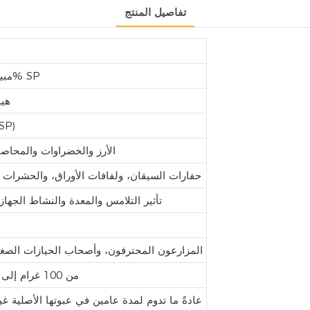
تفاصيل المنتج
مبيد حشري كارتاب هيدروكلوريد 50% SP
هيدر
مسحوق قابل للذوبان في 
الأرز والخضراوات والمحاصي
حفارات السيقان، ولفافات الأوراق، والحشرات
تأثير التلامس والمعدة والنشاط الجه
المزارعون المحترفون، وأصحاب الحيازات الصغيرة
من 100 غرام إلى 5 كيلوغرامات أو أحجام مخصصة
عادةً ما تدوم لمدة عامين في عبوتها الأصلية غ