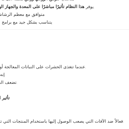
لتحسين التحكم في مصادر التغذية الخفية أو الداخلية.
يوفر
هذا النظام تأثيرًا مباشرًا على المعدة والجهاز 
متوافق مع معظم الرشاشا
يتناسب بشكل جيد مع برامج الإ
عندما تتغذى الحشرات على النباتات المعالجة أو تتلامس مع الرذاذ، يتم امتصاص مادة الكارتاب في أجسامها.
إنه يعيق النقل الطبيعي للنبضات العصبية عند المشبك العصبي.
تضعف الحشرة، وتتوقف عن التغذية، وتقل حركتها، وفي النهاية تموت.
تأثير 
يُعدّ كارتاب هيدروكلوريد 50% SP فعالاً ضد الآفات التي يصعب الوصول إليها باستخدام المنتجات التي تتطلب التلامس فقط، وخاصةً: