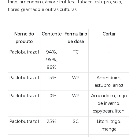
trigo, amendoim, árvore frutífera, tabaco, estupro, soja,
flores, gramado e outras culturas.
Nome do
Contente
Formulário
Cortar
produto
de dose
Paclobutrazol
94%,
TC
-
95%,
96%
Paclobutrazol
15%
WP
Amendoim,
estupro, arroz
Paclobutrazol
10%
WP
Amendoim, trigo
de inverno,
espybean, litchi
Paclobutrazol
25%
SC
Litchi, trigo,
manga