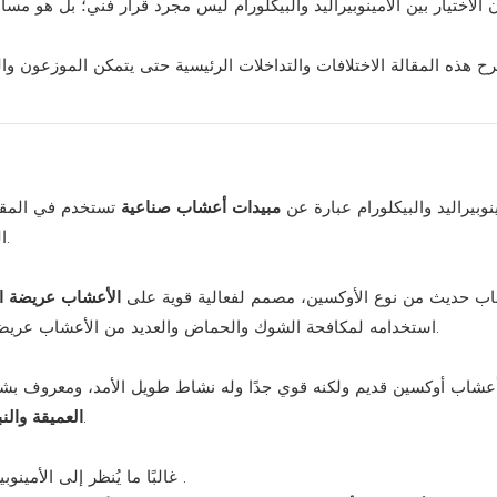
 الاختيار بين الأمينوبيراليد والبيكلورام ليس مجرد قرار فني؛ بل هو م
ح هذه المقالة الاختلافات والتداخلات الرئيسية حتى يتمكن الموزعون و
نوبيراليد
والبيكلورام
عبارة عن
مبيدات أعشاب صناعية
تستخدم في المقا
الرعوية والمناطق غير الزراعية وبعض المواقع الحرجية أو الصناعية.
اب حديث من نوع الأوكسين، مصمم لفعالية قوية على
الأعشاب عريضة ال
استخدامه لمكافحة الشوك والحماض والعديد من الأعشاب عريضة الأوراق الغازية، بفضل قدرته على تحمل الأعشاب بشكل جيد.
أعشاب أوكسين قديم ولكنه قوي جدًا وله نشاط طويل الأمد، ومعروف ب
في المراعي والمواقف غير الزراعية.
العميقة والن
.
غالبًا ما يُنظر إلى الأمينوب