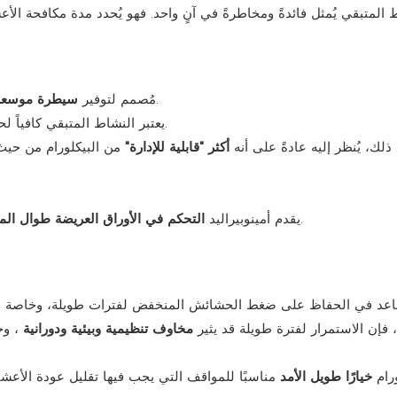
 المتبقي يُمثل فائدةً ومخاطرةً في آنٍ واحد. فهو يُحدد مدة مكافحة الأع
على الأعشاب عريضة الأوراق في المراعي والأراضي الرعوية.
مُصمم لتوفير
سيطرة موسعة
يعتبر النشاط المتبقي كافياً لحماية العشب وتقليل إعادة إنبات بعض الأنواع المسببة للمشاكل.
ذلك، يُنظر إليه عادةً على أنه
أكثر "قابلية للإدارة"
من البيكلورام من حيث ث
في أنظمة العشب مع ملف متبقي أكثر تركيزًا على المراعي.
يقدم أمينوبيراليد
التحكم في الأوراق العريضة طوال ال
عد في الحفاظ على ضغط الحشائش المنخفض لفترات طويلة، وخاصة
 فإن الاستمرار لفترة طويلة قد يثير
مخاوف تنظيمية وبيئية ودورانية
ورام
خيارًا طويل الأمد
مناسبًا للمواقف التي يجب فيها تقليل عودة الأعش