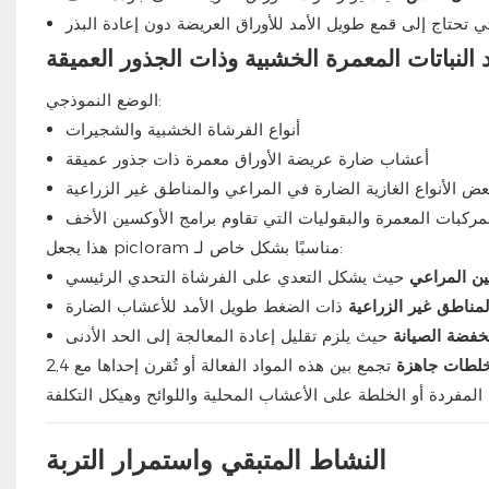
ي تحتاج إلى قمع طويل الأمد للأوراق العريضة دون إعادة البذر
 النباتات المعمرة الخشبية وذات الجذور العميقة
الوضع النموذجي:
أنواع الفرشاة الخشبية والشجيرات
أعشاب ضارة عريضة الأوراق معمرة ذات جذور عميقة
عض الأنواع الغازية الضارة في المراعي والمناطق غير الزراعية
ركبات المعمرة والبقوليات التي تقاوم برامج الأوكسين الأخف
هذا يجعل picloram مناسبًا بشكل خاص لـ:
ن المراعي
حيث يشكل التعدي على الفرشاة التحدي الرئيسي
مناطق غير الزراعية
ذات الضغط طويل الأمد للأعشاب الضارة
فضة الصيانة
حيث يلزم تقليل إعادة المعالجة إلى الحد الأدنى
لطات جاهزة
تجمع بين هذه المواد الفعالة أو تُقرن إحداها مع 2,4-D أو غيرها من الأوكسينات لتوسيع نطاق
النشاط المتبقي واستمرار التربة