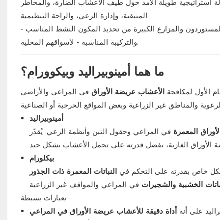
سألة استراتيجية طويلة الأمد حول طيف الأعشاب الضارة، والمخاطر
المتبقية، وإدارة الرعي، والراحة التنظيمية.
المستوردون والمزارع الكبيرة من تحديد المكون النشط المناسب -
والتركيبة المناسبة - لأسواقهم المحلية.
ما هما أمينوبيراليد وبيكوورام؟
م الأول لمكافحة
الأعشاب عريضة الأوراق
في المراعي والأراضي
أمينوبيراليد
أوراق المعمرة
في المراعي وحقول التبن وأنظمة الرعي. يُقدّر
بيكلورام
شكل خاص بقدرته على التحكم في
النباتات المعمرة ذات الجذور
باتات الخشبية والشجيرات
بعبارات بسيطة:
يراليد على أنه
أداة دقيقة للأعشاب عريضة الأوراق في المراعي