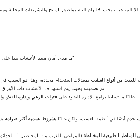
لا المنتجين، يجب الالتزام التام بملصق المنتج والتشريعات المحلية ومت
"ما مدى أمان مبيد الأعشاب هذا على عشبي ومحاصيلي المستقبلية ونظام الثروة الحيوانية الخاص بي؟"
ية للعديد من
أنواع العشب
، مما يحسن قيمة العلف.
تم تصميمه بحيث يتم استهداف الأعشاب ذات الأوراق ا
لتجنب تعريض المحاصيل الحساسة للخطر عن غير قصد.
غالبًا ما تسلط برامج الإدارة الضوء على
فترات الرعي وإدارة القش وا
ستخدم أيضًا في أنظمة العشب، ولكن غالبًا
بشروط تسمية أكثر صرامة
بسب
ي
المناظر الطبيعية المختلطة
(المراعي بالقرب من المحاصيل أو الحدائق 