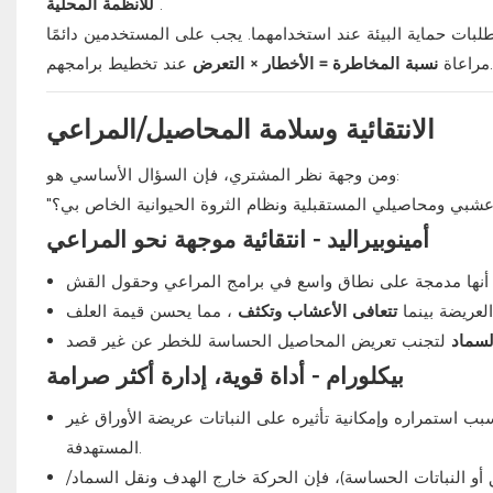
.
للأنظمة المحلية
طلبات حماية البيئة عند استخدامهما. يجب على المستخدمين دائمًا
عند تخطيط برامجهم.
مراعاة
نسبة المخاطرة = الأخطار × التعرض
الانتقائية وسلامة المحاصيل/المراعي
ومن وجهة نظر المشتري، فإن السؤال الأساسي هو:
أمينوبيراليد - انتقائية موجهة نحو المراعي
لعريضة بينما
تتعافى الأعشاب وتكثف
لسماد
بيكلورام - أداة قوية، إدارة أكثر صرامة
ب استمراره وإمكانية تأثيره على النباتات عريضة الأوراق غير
المستهدفة.
أو النباتات الحساسة)، فإن الحركة خارج الهدف ونقل السماد/