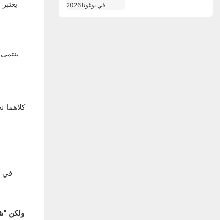
Agrofuturo 2026 في
في إدارة الأراضي غير المزروعة أو المراعي الواسعة.
يعتبر 
بوغوتا
ينتمي ك
كلاهما ن
في ال