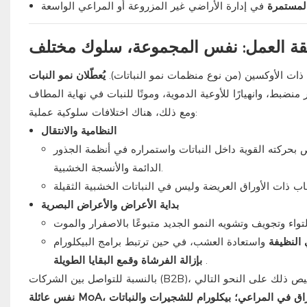
المستمرة
ة العمل: نفس المجموعة، سلوك مختلف
ذات الأوكسين (من نوع منظمات نمو النباتات).
يُعطّلان نمو النبات
ومع ذلك، هناك اختلافات سلوكية عملية:
النظامية والانتقال
بحركته القوية داخل النباتات واستمراره في أنظمة الجذور
الدائمة والأنسجة الخشبية.
بداية الأعراض والأعراض البصرية
 النظيفة
واستعادة العشب، في حين ترتبط برامج البيكلورام
.
بإزالة الفرشاة وقمع البقايا الطويلة
نفس عائلة MoA، ولكن "شخصية الحقل" مختلفة: أمينوبيراليد للتحكم في أوراق الشجر عريضة الأوراق في المراعي؛ بيكلورام للشجيرات والنباتات