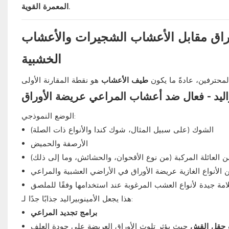
المعمرة القوية.
راق مقابل الأعشاب الشجيرات والأعشاب
الخشبية
لمحترفين، عادةً ما يكون
طيف الأعشاب
راليد - فعال ضد أعشاب المراعي عريضة الأوراق
الوضع النموذجي:
الشوك (على سبيل المثال، شوك كندا والأنواع ذات الصلة)
الأرصفة والحميض
 العائلة المركبة (من نوع الأقحوان، والحشائش، وما إلى ذلك)
ن الأنواع الغازية عريضة الأوراق في الأراضي العشبية والمراعي
مة جيدة لأنواع العشب المرغوبة عند استخدامها وفقًا للملصق
هذا يجعل الأمينوبيراليد جذابًا جدًا لـ:
برامج تجديد المراعي
 حقل القش
حيث يؤثر تلوث الأوراق العريضة على جودة العلف