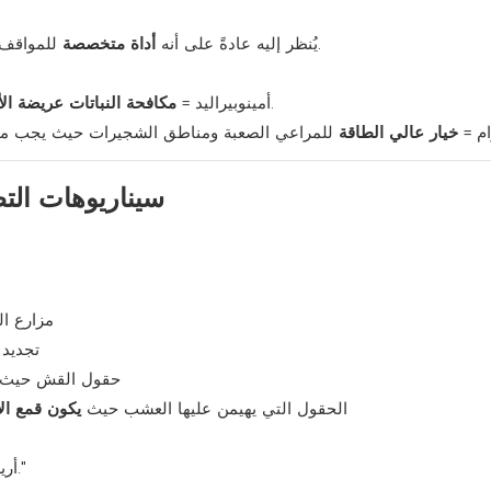
للمواقف التي تتطلب رعاية أكثر صرامة بسبب الأعشاب الضارة الصعبة.
يُنظر إليه عادةً على أنه
أداة متخصصة
في أنظمة المراعي المُدارة.
أمينوبيراليد =
مكافحة النباتات عريضة ا
ام =
خيار عالي الطاقة
سيناريوهات ال
مزارع ال
تجديد
حقول القش حيث ي
الحقول التي يهيمن عليها العشب حيث
يكون قمع ال
"أريد أن يهيمن العشب على الحقل وأنا بحاجة إلى تبن ومرعى أنظف."