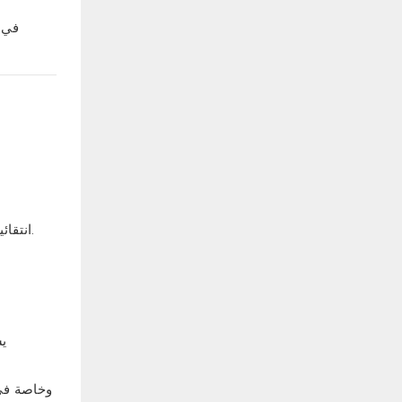
في ك
بمعدلات استخدام محددة، وهذا هو السبب في أنها مدمجة على نطاق واسع في برامج المراعي وحقول القش.
انتقائ
ي
وخاصة ف