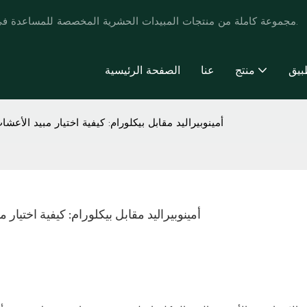
تقدم POMAIS مجموعة كاملة من منتجات المبيدات الحشرية المخصصة للمساعدة في تطوير العلامة التجارية وتعزيز أنماط حياة المزارعين.
بيق
منتج
عنا
الصفحة الرئيسية
أمينوبيراليد مقابل بيكلورام: كيفية اختيار مبيد الأع
أمينوبيراليد مقابل بيكلورام: كيفية اختيا