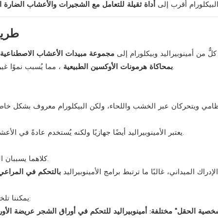
البيكلورام أقرب إلى
أداة ثقيلة للتعامل مع الشجيرات والأعشاب الضارة 
طريق
لٌّ من أمينوبيراليد وبيكلورام إلى
مجموعة مبيدات الأعشاب الاصطناعية
، مما يُسبب نموًا غير منضبط، وانهيارًا للأوعية الدموية، وموتًا للنبات في نهاية المطاف.
بمحاكاة هرمونات الأوكسين الطبيعية
ظامي ويتحركان عبر الخشب واللحاء، ولكن البيكلورام معروف بشكل خاص 
يعتبر الأمينوبيراليد أيضًا جهازيًا ولكنه يُستخدم عادةً في الأعشاب ذات الأوراق العريضة وليس في النباتات الخشبية الثقيلة.
كلاهما يسببان التواء وتجويف وتشويه النمو الجديد متبوعًا بالاصفرار والموت.
إدراك الميداني، غالبًا ما ترتبط برامج الأمينوبيراليد
بالتحكم في المراعي
بالنسبة للتواصل بين الشركات (B2B)، يمكننا تلخيص ذلك على النحو التالي: