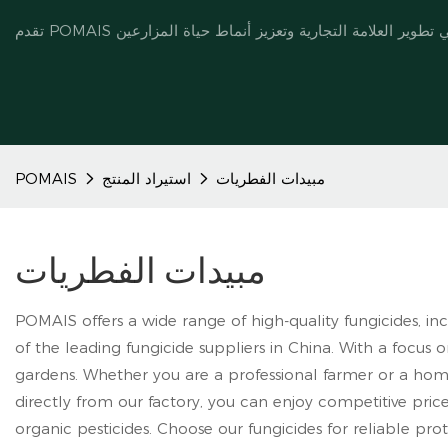
مبيدات الفطريات
استيراد المنتج
POMAIS
مبيدات الفطريات
POMAIS offers a wide range of high-quality fungicides, in
of the leading fungicide suppliers in China. With a focus on
gardens. Whether you are a professional farmer or a hom
directly from our factory, you can enjoy competitive pric
organic pesticides. Choose our fungicides for reliable pro