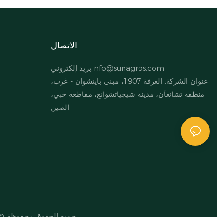
الاتصال
info@sunagros.com
بريد إلكتروني:
عنوان الشركة: الغرفة 1907، مبنى بايتشوان - غرب،
منطقة تشانغآن، مدينة شيجياتشوانغ، مقاطعة خبي،
الصين
جميع الحقوق محفوظة © 026