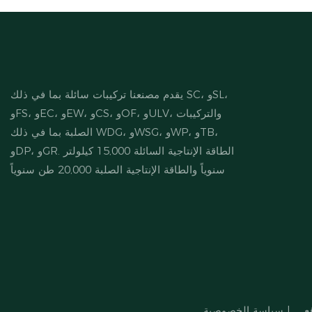
يقدم مصنعنا تركيبات سائلة بما في ذلك SC، وSL،
وFS، وEC، وEW، وCS، وOF، وULV، والتركيبات
الصلبة بما في ذلك WDG، وWSG، وWP، وTB،
وDP، وGR. الطاقة الإنتاجية السائلة 15,000 كيلولتر
سنوياً والطاقة الإنتاجية الصلبة 20,000 طن سنوياً
ع
|
سياسة الخصوصية