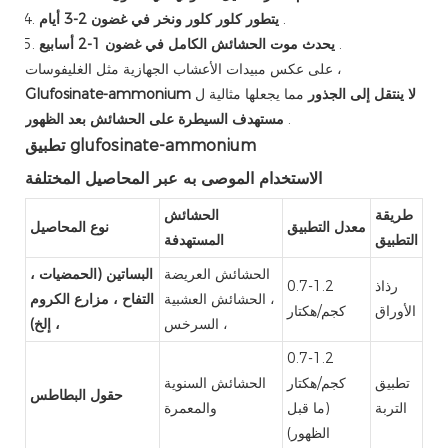
.
يتطور كلور كلور ونخر في غضون 2-3 أيام
.
يحدث موت الحشائش الكامل في غضون 1-2 أسابيع
على عكس مبيدات الأعشاب الجهازية مثل الغليفوسات ،
Glufosinate-ammonium لا ينتقل إلى الجذور
مما يجعلها مثالية ل
.
مستهدف السيطرة على الحشائش بعد الظهور
تطبيق glufosinate-ammonium
الاستخدام الموصى به عبر المحاصيل المختلفة
طريقة
الحشائش
معدل التطبيق
نوع المحاصيل
التطبيق
المستهدفة
الحشائش العريضة
البساتين (الحمضيات ،
رذاذ
0.7-1.2
، الحشائش العشبية
التفاح ، مزارع الكروم
الأوراق
كجم/هكتار
، السرخس
، إلخ)
0.7-1.2
تطبيق
كجم/هكتار
الحشائش السنوية
حقول البطاطس
التربة
(ما قبل
والمعمرة
الظهور)