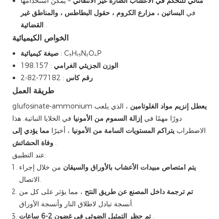
مثالي للتحكم في الأعشاب الضارة غير الانتقائي
– يمكن استخدامها
في
البساتين ، مزارع الكروم ، حقول البطاطس ، والمناطق غير
.
القضائية
الخواص الكيميائية
: C₅H₁₅N₂O₄P
صيغة كيميائية
الوزن الجزيئي الغرامي
: 198.157
رقم كاس
: 77182-82-2
طريقة العمل
يعطل إنزيم مواد الغلوتامين
، الذي يلعب
glufosinate-ammonium
دورًا مهمًا في
إزالة السموم من الأمونيا
في الخلايا النباتية. هذا
الاضطراب
يتراكم المستويات السامة من الأمونيا
، أخيرًا
مما يؤدي إلى
.
وفاة الحشائش
عند التطبيق:
يتم امتصاص مبيدات الأعشاب بالأوراق والسيقان
من خلال إجراء
الاتصال.
تم ترجمة داخل المصنع عن طريق النتح
، مما يؤثر على كل من
أنسجة تبادل لاطلاق النار وأنسجة الأوراق.
.
تم حظر التمثيل الضوئي في غضون 2-6 ساعات