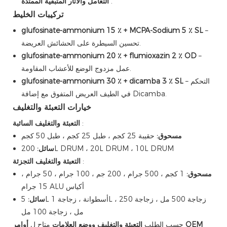
.
التعامل والآثار المتبقية الممتدة
تركيبات الخليط
glufosinate-ammonium 15 ٪ + MCPA-Sodium 5 ٪ SL
–
تحسين السيطرة على الحشائش العريضة.
glufosinate-ammonium 20 ٪ + flumioxazin 2 ٪ OD
–
عمل مزدوج الوضع للأعشاب المقاومة.
– التحكم
glufosinate-ammonium 30 ٪ + dicamba 3 ٪ SL
في الطيف العريض المتفوق مع إضافة Dicamba.
خيارات التعبئة والتغليف
:
التعبئة والتغليف السائبة
مسحوق:
حقيبة 25 كجم ، طبل 25 كجم ، طبل 50 كجم
200L DRUM ، 20L DRUM ، 10L DRUM
سائل:
:
التعبئة والتغليف التجزئة
مسحوق:
1 كجم ، 500 جرام ، 200 جم ، 100 جرام ، 50 جرام ،
15 جرام ALU أكياس
سائل:
5L أسطوانة ، زجاجة 1L ، زجاجة 500 مل ، زجاجة 250
مل ، زجاجة 100 مل
حسب الطلب
التعبئة والتغليف ووضع العلامات
متاح ل
أوامر OEM