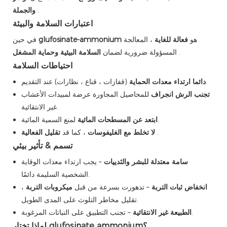
.
والجملة
اعتبارات السلامة والبيئة
هو
فعالة للغاية
، المعالجة
glufosinate-ammonium
في حين
.
السلامة البيئية وحماية المشغل
المسؤولة ضرورية لضمان
احتياطات السلامة
(قفازات ، قناع ، نظارات) عند التقديم.
دائما ارتداء معدات الحماية
تجنب الرش انجراف
للمحاصيل المجاورة عرضة لمبيدات الأعشاب
غير الانتقائية.
لمنع السمية المائية.
ابتعد عن المسطحات المائية
.
تقليل الفعالية
لا تخلط مع الغليفوسات
، كما قد
تسمم & تأثير بيئي
سامة معتدلة للبشر والثدييات
– يجب ارتداء معدات الوقاية
الشخصية السليمة دائمًا.
انخفاض ثبات التربة
– تدهورت بسرعة من قبل
ميكروبات التربة
،
تقليل مخاطر التلوث على المدى الطويل.
– تجنب التطبيق على النباتات المرغوبة.
الطبيعة غير الانتقائية
لماذا تختار glufosinate ammonium؟