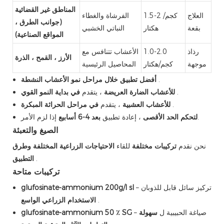
المناطق غير القضائية
العلاج
1.5-2 كجم/
الفرشاة والغطاء
(جوانب الطرق ،
بقعة
هكتار
النباتي الخشبي
المواقع الصناعية)
رذاذ
1.0-2.0
الأعشاب تتنافس مع
الأرز ، القمح ، الذرة
موجهة
كجم/هكتار
المحاصيل الرئيسية
.
أفضل تطبيق خلال مراحل نمو الأعشاب النشطة
.
في بداية النمو القوي
للأعشاب الضارة العريضة
، يتقدم
.
في مراحل الحراثة المبكرة
للأعشاب العشبية
، يتقدم
إذا لزم الأمر.
لتحكم الحد الأقصى
، إعادة تطبيق
بعد 4-6 أسابيع
الصيغ والتعبئة
نحن نقدم
تركيبات مختلفة
للقاء
الاحتياجات الزراعية المختلفة وطرق
.
التطبيق
تركيبات متاحة
– تركيز سائل قابل للذوبان
glufosinate-ammonium 200g/l sl
.
الاستخدام الزراعي الواسع
– صياغة الحبيبية ل
سهولة
glufosinate-ammonium 50 ٪ SG