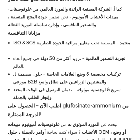
كما أ.
الشركة المصنعة الرائدة والمورد العالمي
من
غلوفوسينات-
مبيدات الأعشاب الأمونيوم
، نحن نضمن
جودة المنتج المتسقة ،
.
والتسعير التنافسي ، وإدارة سلسلة التوريد الفعالة
مزايانا التنافسية
ISO & SGS معتمد
– المصنعة تحت
معايير مراقبة الجودة الصارمة
.
تجربة التصدير العالمية
– تزويد
أكثر من 50 دولة
في جميع أنحاء
العالم.
تركيبات مخصصة & وضع العلامات الخاصة
– حلول مصممة ل
.
موزعي B2B والمشترين الزراعيين على نطاق واسع
سريع & لوجستية موثوقة
– ضمان
التوصيل في الوقت المحدد
.
وإنجاز الطلب بالجملة
اطلب الآن – الحصول على glufosinate-ammonium من
الدرجة الممتازة!
تبحث عن
المورد الموثوق به
من
غلوفوسينات أميونيوم مبيدات
الأعشاب
؟ سواء كنت بحاجة
أوامر بالجملة ، حلول OEM ، أو وضع
المشترين B2B
العلامات الخاصة
، نحن نقدم
حلول مصممة خصيصا
ل