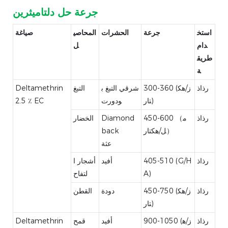
حل دلتاميثرين
جرعة
استخ
جرعة
الحشرات
المحاصي
صياغة
دام
ل
طريق
ة
رذاذ
300-360 (ز/هك
شرقي التبغ ب
التبغ
Deltamethrin
تار)
ودورت
2.5 ٪ EC
رذاذ
450-600 （م
Diamond
الخضار
ل/هكتار）
back
عثة
رذاذ
405-510 (G/H
أفيد
أشجار ا
A)
لتفاح
رذاذ
450-750 (ز/هك
دودة
القطن
تار)
رذاذ
900-1050 (ز/ه
أفيد
قمح
Deltamethrin