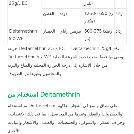
كتار)
25g/L EC
رذاذ
1350-1650 (ز/
دودة
القطن
هكتار)
رذاذ
300-375 (ز/هك
بيريس راباي
الخضار
Deltamethrin
تار)
5 ٪ WP
جرعة Deltamethrin 2.5 ٪ EC 、 Deltamethrin 25g/L EC 、
Deltamethrin 5 ٪ WP يوصى بها فقط. يجب تحديد الجرعة الفعلية
من خلال الإشارة إلى درجة الحرارة المحلية والمناخ والتربة
والمحاصيل وغيرها من الظروف.
من Deltamethrin
استخدام
تم استخدام Deltamethrin على نطاق واسع في أشجار الفاكهة
والخضروات والقطن وغيرها من المحاصيل ، بما في ذلك الاغتصاب ،
وجراف السكر ، والسوكر ، والحمضيات ، والعنب ، والأشجار والنباتات
الأخرى.