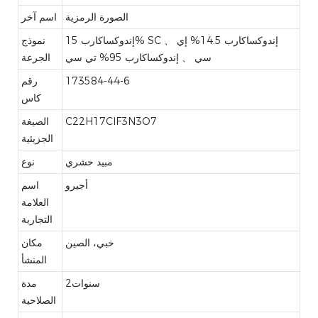
الصورة الرمزية
اسم آخر
إندوكساكارب 15% SC 、 إندوكساكارب 14.5% إي
نموذج
سي 、 إندوكساكارب 95% تي سي
الجرعة
173584-44-6
رقم
كاس
C22H17ClF3N3O7
الصيغة
الجزيئية
مبيد حشري
نوع
أجيرو
اسم
العلامة
التجارية
خبي، الصين
مكان
المنشأ
سنوات2
مدة
الصلاحية