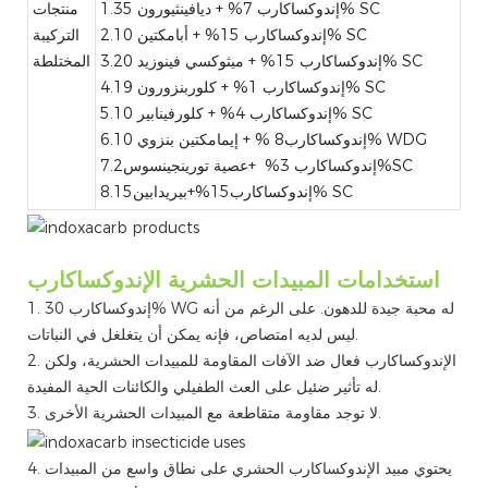
1.إندوكساكارب 7% + ديافينثيورون 35% SC
منتجات
2.إندوكساكارب 15% + أبامكتين 10% SC
التركيبة
3.إندوكساكارب 15% + ميثوكسي فينوزيد 20% SC
المختلطة
4.إندوكساكارب 1% + كلوربنزورون 19% SC
5.إندوكساكارب 4% + كلورفينابير 10% SC
6.إندوكساكارب8 % + إيمامكتين بنزوي 10% WDG
7.إندوكساكارب 3% +عصية تورينجينسوس2%SC
8.إندوكساكارب15%+بيريدابين15% SC
استخدامات المبيدات الحشرية الإندوكساكارب
1. إندوكساكارب 30% WG له محبة جيدة للدهون. على الرغم من أنه
ليس لديه امتصاص، فإنه يمكن أن يتغلغل في النباتات.
2. الإندوكساكارب فعال ضد الآفات المقاومة للمبيدات الحشرية، ولكن
له تأثير ضئيل على العث الطفيلي والكائنات الحية المفيدة.
3. لا توجد مقاومة متقاطعة مع المبيدات الحشرية الأخرى.
4. يحتوي مبيد الإندوكساكارب الحشري على نطاق واسع من المبيدات