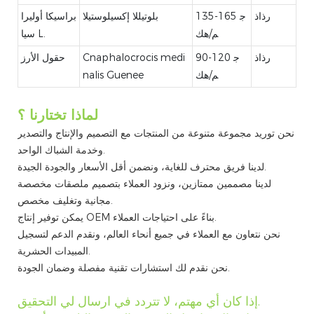
رذاذ
135-165 ج
بلوتيللا إكسيلوستيلا
براسيكا أوليرا
م/هك
سيا L.
رذاذ
90-120 ج
Cnaphalocrocis medi
حقول الأرز
م/هك
nalis Guenee
لماذا تختارنا ؟
نحن توريد مجموعة متنوعة من المنتجات مع التصميم والإنتاج والتصدير
وخدمة الشباك الواحد.
لدينا فريق محترف للغاية، ونضمن أقل الأسعار والجودة الجيدة.
لدينا مصممين ممتازين، ونزود العملاء بتصميم ملصقات مخصصة
مجانية وتغليف مخصص.
يمكن توفير إنتاج OEM بناءً على احتياجات العملاء.
نحن نتعاون مع العملاء في جميع أنحاء العالم، ونقدم الدعم لتسجيل
المبيدات الحشرية.
نحن نقدم لك استشارات تقنية مفصلة وضمان الجودة.
إذا كان أي مهتم، لا تتردد في ارسال لي التحقيق.