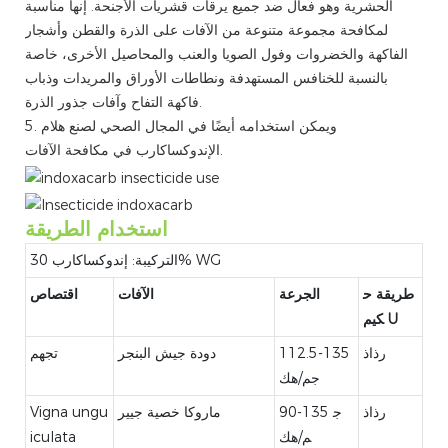
الحشرية وهو فعال ضد جميع يرقات قشريات الأجنحة. إنها مناسبة
لمكافحة مجموعة متنوعة من الآفات على الذرة والقطن وأشجار
الفاكهة والخضروات وفول الصويا والعنب والمحاصيل الأخرى، خاصة
بالنسبة للخنافس المستهدفة ونطاطات الأوراق والمريدات وذباب
فاكهة التفاح وآفات جذور الذرة.
5. ويمكن استخدامه أيضًا في المجال الصحي لصنع هلام
الإندوكساكارب في مكافحة الآفات.
استخدام الطريقة
التركيبة: إندوكساكارب 30% WG
طريقة ح
الجرعة
الآفات
اقتصاص
كيم U
رذاذ
112.5-135
دودة جيش البنجر
تجهم
جم/هك
رذاذ
90-135 ج
ماروكا خصية جيير
Vigna ungu
م/هك
iculata