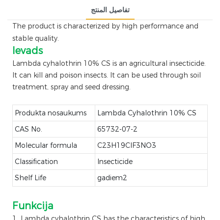
تفاصيل المنتج
The product is characterized by high performance and
stable quality.
Ievads
Lambda cyhalothrin 10% CS is an agricultural insecticide.
It can kill and poison insects. It can be used through soil
treatment, spray and seed dressing.
Produkta nosaukums
Lambda Cyhalothrin 10% CS
CAS No.
65732-07-2
Molecular formula
C23H19ClF3NO3
Classification
Insecticide
Shelf Life
gadiem2
Funkcija
1 Lambda cyhalothrin CS has the characteristics of high