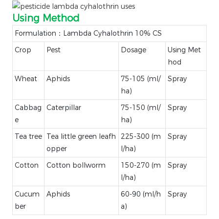
Using Method
Formulation：Lambda Cyhalothrin 10% CS
Crop
Pest
Dosage
Using Met
hod
Wheat
Aphids
75-105 (ml/
Spray
ha)
Cabbag
Caterpillar
75-150 (ml/
Spray
e
ha)
Tea tree
Tea little green leafh
225-300 (m
Spray
opper
l/ha)
Cotton
Cotton bollworm
150-270 (m
Spray
l/ha)
Cucum
Aphids
60-90 (ml/h
Spray
ber
a)