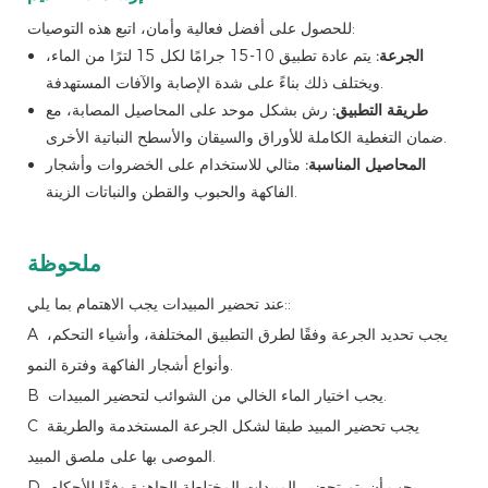
للحصول على أفضل فعالية وأمان، اتبع هذه التوصيات:
الجرعة:
يتم عادة تطبيق 10-15 جرامًا لكل 15 لترًا من الماء،
ويختلف ذلك بناءً على شدة الإصابة والآفات المستهدفة.
طريقة التطبيق:
رش بشكل موحد على المحاصيل المصابة، مع
ضمان التغطية الكاملة للأوراق والسيقان والأسطح النباتية الأخرى.
المحاصيل المناسبة:
مثالي للاستخدام على الخضروات وأشجار
الفاكهة والحبوب والقطن والنباتات الزينة.
ملحوظة
عند تحضير المبيدات يجب الاهتمام بما يلي::
A يجب تحديد الجرعة وفقًا لطرق التطبيق المختلفة، وأشياء التحكم،
وأنواع أشجار الفاكهة وفترة النمو.
B يجب اختيار الماء الخالي من الشوائب لتحضير المبيدات.
C يجب تحضير المبيد طبقا لشكل الجرعة المستخدمة والطريقة
الموصى بها على ملصق المبيد.
D يجب أن يتم تحضير المبيدات المختلطة الجاهزة وفقًا للأحكام