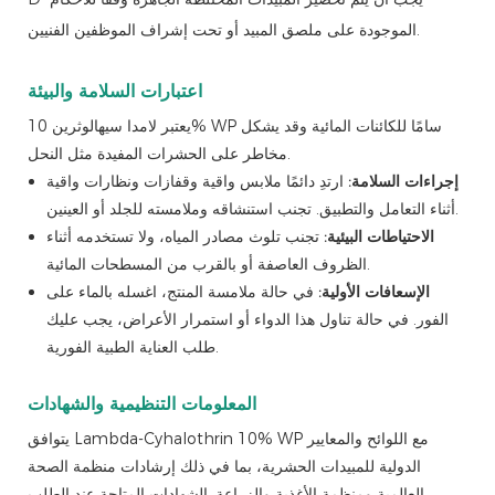
الموجودة على ملصق المبيد أو تحت إشراف الموظفين الفنيين.
اعتبارات السلامة والبيئة
يعتبر لامدا سيهالوثرين 10% WP سامًا للكائنات المائية وقد يشكل
مخاطر على الحشرات المفيدة مثل النحل.
إجراءات السلامة:
ارتدِ دائمًا ملابس واقية وقفازات ونظارات واقية
أثناء التعامل والتطبيق. تجنب استنشاقه وملامسته للجلد أو العينين.
الاحتياطات البيئية:
تجنب تلوث مصادر المياه، ولا تستخدمه أثناء
الظروف العاصفة أو بالقرب من المسطحات المائية.
الإسعافات الأولية:
في حالة ملامسة المنتج، اغسله بالماء على
الفور. في حالة تناول هذا الدواء أو استمرار الأعراض، يجب عليك
طلب العناية الطبية الفورية.
المعلومات التنظيمية والشهادات
يتوافق Lambda-Cyhalothrin 10% WP مع اللوائح والمعايير
الدولية للمبيدات الحشرية، بما في ذلك إرشادات منظمة الصحة
العالمية ومنظمة الأغذية والزراعة. الشهادات المتاحة عند الطلب