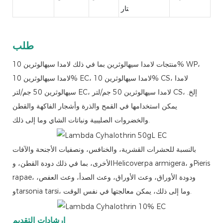
تار
طلب
منتجات لامدا سيهالوثرين بما في ذلك لامدا سيهالوثرين 10% WP،
لامدا سيهالوثرين 10% EC، لامدا سيهالوثرين 10% CS، لامدا
سيهالوثرين 50 جم/لتر EC، لامدا سيهالوثرين 50 جم/لتر CS، إلخ.
يمكن استخدامها في القمح والذرة وأشجار الفاكهة والقطن
والخضروات الصليبية ونباتات الشاي وما إلى ذلك.
بالنسبة للحشرات القشرية، والخنافس، ونصفيات الأجنحة والآفات
الأخرى، بما في ذلك دودة القطن، وHelicoverpa armigera، وPieris
rapae، ودودة الأوراق، وعث الأوراق، وعث الصدأ، وعث العفص،
وtarsonia tarsi، وما إلى ذلك، يمكن معالجتها في نفس الوقت.
إرشادات التقديم