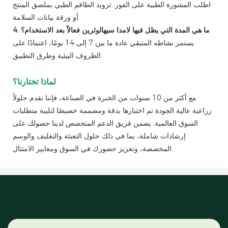
اطلب المشورة الطبية على الفور. تزويد الطاقم الطبي بملصق المنتج
أو ورقة بيانات السلامة.
4. ما هي المدة التي يظل فيها لامدا سيهالوثرين فعالاً بعد الاستخدام؟
يستمر نشاطه المتبقي عادة ما بين 7 إلى 14 يومًا، اعتمادًا على
الظروف البيئية وطرق التطبيق.
لماذا تختارنا؟
مع أكثر من 10 سنوات من الخبرة في الصناعة، فإننا نقدم حلولاً
زراعية عالية الجودة تم اختبارها بدقة ومصممة خصيصًا لتلبية متطلبات
السوق العالمية. يضمن فريق الدعم المتخصص لدينا حصولك على
إرشادات شاملة، بما في ذلك حلول التعبئة والتغليف والوسم
المخصصة، وتعزيز حضورك في السوق ومعايير الامتثال.