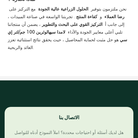
نحن ملتزمون بتوفير
الحلول الزراعية عالية الجودة
مع التركيز على
رضا العملاء
و
كفاءة المنتج
. تجربتنا الواسعة في صناعة المبيدات ،
إلى جانب أ
التركيز القوي على البحث والتطوير
، يضمن أن منتجاتنا
تلبي أعلى معايير الجودة والأداء
لامدا سيهالوثرين 100 جم/لتر إي
سي
هو حل مثبت لحماية المحاصيل ، حيث يحقق نتائج استثنائية تعزز
العائد والربحية.
الاتصال بنا
هل لديك أسئلة أو احتياجات محددة؟ املأ النموذج أدناه للتواصل