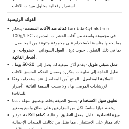
استقرار وفعالية محلول مبيدات الآفات.
الفوائد الرئيسية
فعالة ضد الآفات المتعددة
: يتحكم Lambda-Cyhalothrin
100g/L EC في مجموعة واسعة من آفات الحشرات المدمرة ،
مما يجعلها مناسبة للاستخدام على مجموعة متنوعة من المحاصيل ،
بما في ذلك
القطن
,
حبوب ذرة
,
الفول السوداني
,
خضروات
، و
.
أشجار الفاكهة
عمل متبقي طويل
: يقدم آثارًا متبقية لما يصل إلى
20-30 يوما
،
تقليل الحاجة إلى تطبيقات متكررة وضمان التحكم المتسق للآفات.
السلامة للمحاصيل
: المنتج آمن للمحاصيل عند استخدامه وفقًا
للإرشادات الموصى بها ، ولا يسبب
السمية النباتية
(أضرار
للنباتات).
تطبيق سهل الاستخدام
: يسمح الصيغة بخلط وتطبيق سهلة ، مما
يجعله خيارًا مناسبًا لكل من المزارعين على نطاق واسع وصغير.
ميزة اقتصادية
: قليل
معدل التطبيق
و عالية
كفاءة التكلفة
توفير
عائد ممتاز على الاستثمار ، مما يقلل من تكاليف المبيدات الإجمالية