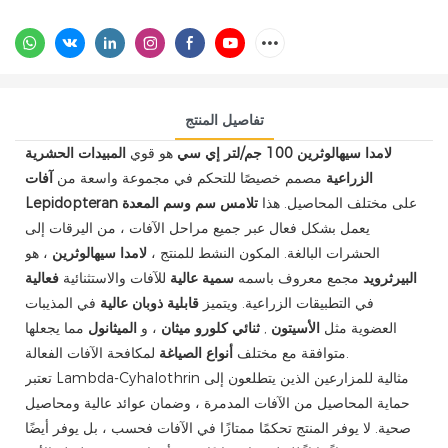
تفاصيل المنتج
لامدا سيهالوثرين 100 جم/لتر إي سي
هو قوي
المبيدات الحشرية
الزراعية
مصمم خصيصًا للتحكم في مجموعة واسعة من
آفات
على مختلف المحاصيل. هذا
تلامس سم وسم المعدة
Lepidopteran
يعمل بشكل فعال عبر جميع مراحل الآفات ، من اليرقات إلى
الحشرات البالغة. المكون النشط للمنتج ،
لامدا سيهالوثرين
، هو
البيرثرويد
مجمع معروف باسمه
سمية عالية
للآفات والاستثنائية
فعالية
في التطبيقات الزراعية. ويتميز
قابلية ذوبان عالية
في المذيبات
العضوية مثل
الأسيتون
,
ثنائي كلورو ميثان
، و
الميثانول
مما يجعلها
لمكافحة الآفات الفعالة.
متوافقة مع مختلف
أنواع الصياغة
تعتبر Lambda-Cyhalothrin مثالية للمزارعين الذين يتطلعون إلى
حماية المحاصيل من الآفات المدمرة ، وضمان عوائد عالية ومحاصيل
صحية. لا يوفر المنتج تحكمًا ممتازًا في الآفات فحسب ، بل يوفر أيضًا