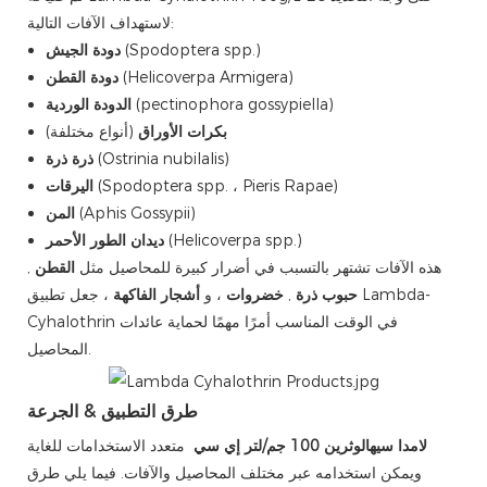
لاستهداف الآفات التالية:
(Spodoptera spp.)
دودة الجيش
(Helicoverpa Armigera)
دودة القطن
(pectinophora gossypiella)
الدودة الوردية
بكرات الأوراق
(أنواع مختلفة)
(Ostrinia nubilalis)
ذرة ذرة
(Spodoptera spp. ، Pieris Rapae)
اليرقات
(Aphis Gossypii)
المن
(Helicoverpa spp.)
ديدان الطور الأحمر
هذه الآفات تشتهر بالتسبب في أضرار كبيرة للمحاصيل مثل
القطن
,
حبوب ذرة
,
خضروات
، و
أشجار الفاكهة
، جعل تطبيق Lambda-
Cyhalothrin في الوقت المناسب أمرًا مهمًا لحماية عائدات
المحاصيل.
طرق التطبيق & الجرعة
لامدا سيهالوثرين 100 جم/لتر إي سي
متعدد الاستخدامات للغاية
ويمكن استخدامه عبر مختلف المحاصيل والآفات. فيما يلي طرق