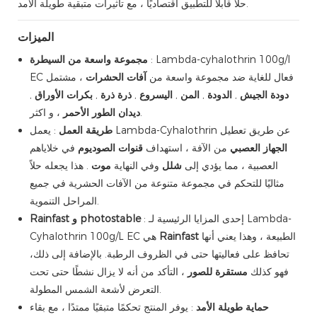
حلاً قابلاً للتطبيق اقتصاديًا ، مع تأثيرات متبقية طويلة الأمد.
الميزات
: Lambda-cyhalothrin 100g/l
مجموعة واسعة من السيطرة
EC فعال للغاية ضد مجموعة واسعة من
آفات الحشرات
، مشتمل
دودة الجيش
,
الدودة
,
المن
,
اليسروع
,
ذرة ذرة
,
بكرات الأوراق
,
، و اكثر.
ديدان الطور الأحمر
: يعمل Lambda-Cyhalothrin عن طريق تعطيل
طريقة العمل
الجهاز العصبي
من الآفة ، استهداف
قنوات الصوديوم
في خلاياهم
العصبية ، مما يؤدي إلى
شلل
وفي النهاية
موت
. هذا يجعله حلاً
مثاليًا للتحكم في مجموعة متنوعة من الآفات الحشرية في جميع
المراحل التنموية.
: إحدى المزايا الرئيسية لـ Lambda-
Rainfast و photostable
الطبيعة ، وهذا يعني أنها
Rainfast
Cyhalothrin 100g/L EC هي
تحافظ على فعاليتها حتى في الظروف الرطبة. بالإضافة إلى ذلك،
فهو كذلك
مستقرة للصور
، التأكد من أنه لا يزال نشطًا حتى تحت
التعرض لأشعة الشمس المطولة.
حماية طويلة الأمد
: يوفر المنتج تحكمًا متبقيًا ممتدًا ، مع بقاء