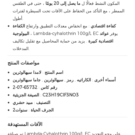
المكون النشط فعالًا ل
ما يصل إلى 20 يومًا
، حتى في الطقس
الممطر ، مع التأكد من الحفاظ على الآفات تحت السيطرة لفترات
أطول.
كفاءة اقتصادي
: مع انخفاض معدلات التطبيق وارتفاع
الكفاءة
، Lambda-cyhalothrin 100g/L EC يوفر
عوائد
البيولوجية
اقتصادية كبيرة
. يزيد من حماية المحاصيل مع تقليل تكاليف
المدخلات.
مواصفات المنتج
اسم المنتج
:
لامدا سيهالوثرين
أسماء أخرى
:
الكاراتيه
,
رمز
,
سيهالوثرين
,
جاما سيهالوثرين
رقم كاس
:
65732-07-2
C23H19ClF3NO3
:
الصيغة الجزيئية
التصنيف
:
مبيد حشري
الجرف الحياة
:
سنوات2
الآفات المستهدفة
تم صياغة Lambda-Cyhalothrin 100g/L EC على وجه التحديد