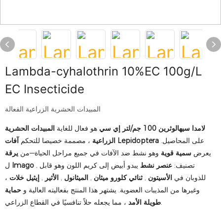
Lambda-cyhalothrin 10%EC 100g/L
EC Insecticide
المبيدات الحشرية الزراعية الفعالة
لامدا سيهالوثرين 100 جم/لتر إي سي
هو فعال للغاية
المبيدات الحشرية
على المحاصيل.
آفات Lepidoptera
الزراعية
، مصممة خصيصا للتحكم
يعرض
سمية قوية
وهو نشط ضد الآفات في جميع مراحل الحياة—من
يرقة
. تصنيف:
عنصر نشط
يبدو أبيض إلى كريم اللون وهو قابل
Imago
ل
للذوبان في
الأسيتون
,
ثنائي كلورو ميثان
,
الميثانول
,
الأثير
,
إيثيل خلات
،
وغيرها من المذيبات العضوية. يشتهر هذا المنتج بفعاليته العالية و
حماية
، مما يجعله حلاً تنافسيًا في القطاع الزراعي.
طويلة الأمد