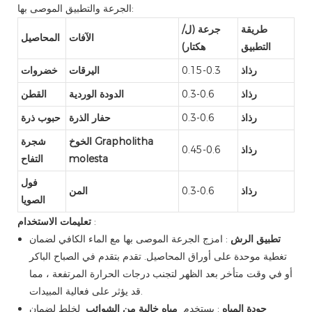
الجرعة والتطبيق الموصى بها:
طريقة
جرعة (ل/
الآفات
المحاصيل
التطبيق
هكتار)
رذاذ
0.15-0.3
اليرقات
خضروات
رذاذ
0.3-0.6
الدودة الوردية
القطن
رذاذ
0.3-0.6
حفار الذرة
حبوب ذرة
الخوخ Grapholitha
شجرة
رذاذ
0.45-0.6
molesta
التفاح
فول
رذاذ
0.3-0.6
المن
الصويا
:
تعليمات الاستخدام
تطبيق الرش
: امزج الجرعة الموصى بها مع الماء الكافي لضمان
تغطية موحدة على أوراق المحاصيل. تقدم بتقدم في الصباح الباكر
أو في وقت متأخر بعد الظهر لتجنب درجات الحرارة المرتفعة ، مما
قد يؤثر على فعالية المبيدات.
جودة المياه
: يستخدم
مياه خالية من الشوائب
لخلط لضمان