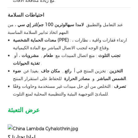
مع زيادة مكافحة الآفات.
احتياطات السلامة
عند التعامل والتطبيق
لامدا سيهالوثرين 100 جم/لتر إي سي
، من
المهم اتخاذ تدابير السلامة المناسبة:
: ارتداء قفازات واقية ، نظارات ،
معدات الحماية الشخصية (PPE)
وقناع الوجه لتجنب الاتصال المباشر مع المادة الكيميائية.
تجنب التلوث
: منع اتصال المبيدات مع
طعام
,
مشروبات
، أو
.
تغذية الحيوانات
التخزين
: تخزين المنتج في أ
رائع
,
مكان جاف
بعيدا عن
ضوء
للحفاظ على استقرار المنتج.
الشمس المباشر
و
مصادر الحرارة
تصرف
: التخلص من أي حل مبيدات غير مستخدمة وحاويات وفقًا
للمبادئ التوجيهية البيئية والتنظيمية المحلية لمنع التلوث.
عرض التعبئة
لماذا تختارنا ؟