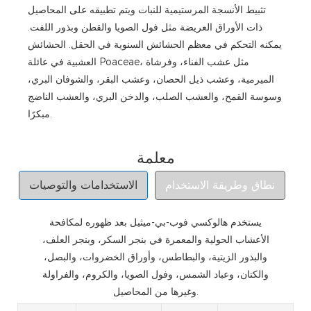
تثبيط الأنسجة المرستيمية للنبات ويتم تطبيقه على المحاصيل
ذات الأوراق العريضة مثل فول الصويا والقطن وبذور اللفت.
يمكنه التحكم في معظم الحشائش السنوية في الحقل. الحشائش
العشبية في عائلة Poaceae، مثل عشب الفناء، وفرشاة
الميرمية، وعشب ذيل الحصان، وعشب البقر، والشوفان البري،
وسوسة القمح، والعشب الصلب، والدخن البري، والعشب الناضج
مبكرًا.
معلمة
نطاق وطريقة الاستخدام
الاستخدامات والتوصيات
يستخدم هالوكسي فوب-بي-ميثيل بعد ظهوره لمكافحة
المتطلبات الفنية للاستخدام:
الأعشاب الحولية والمعمرة في بنجر السكر، وبنجر العلف،
والبذور الزيتية، والبطاطس، وأوراق الخضروات، والبصل،
من الماء بالتساوي.
والكتان، وعباد الشمس، وفول الصويا، والكروم، والفراولة
وغيرها من المحاصيل.