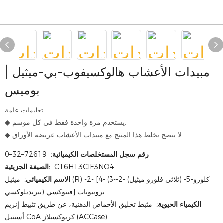
مبيدات الأعشاب هالوكسيفوب-بي-ميثيل |
بوميس
تعليمات عامة:
◆ يستخدم مرة واحدة فقط في كل موسم.
◆ لا ينصح بخلط هذا المنتج مع مبيدات الأعشاب عريضة الأوراق
رقم سجل المستخلصات الكيميائية:
72619–32–0
C16H13ClF3NO4
الصيغة الجزيئية:
الاسم الكيميائي:
ميثيل (R) -2- [4- (3-كلورو-5- (ثلاثي فلورو ميثيل) -2-
بيريديلوكسي) فينوكسي] بروبيونات
الكيمياء الحيوية:
مثبط تخليق الأحماض الدهنية، عن طريق تثبيط إنزيم
أسيتيل CoA كربوكسيلاز (ACCase).