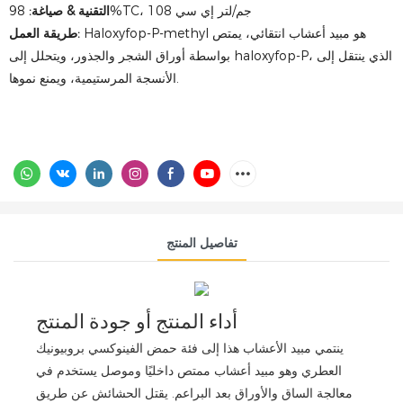
98%TC، 108 جم/لتر إي سي
التقنية & صياغة:
Haloxyfop-P-methyl هو مبيد أعشاب انتقائي، يمتص
طريقة العمل:
بواسطة أوراق الشجر والجذور، ويتحلل إلى haloxyfop-P، الذي ينتقل إلى
الأنسجة المرستيمية، ويمنع نموها.
تفاصيل المنتج
أداء المنتج أو جودة المنتج
ينتمي مبيد الأعشاب هذا إلى فئة حمض الفينوكسي بروبيونيك
العطري وهو مبيد أعشاب ممتص داخليًا وموصل يستخدم في
معالجة الساق والأوراق بعد البراعم. يقتل الحشائش عن طريق