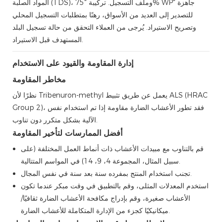
المواد الصلبة (TDS)، وملف التسجيل. تركيبة "75% WP" جاهزة
للتصدير إلى العديد من الأسواق، رهنًا بمتطلبات التسجيل المحلي
وتصريح الاستيراد. يُرجى من العملاء التحقق من حالة تسجيل البلد
المستهدف قبل الاستيراد.
إدارة المقاومة والقيود على الاستخدام
مخاطر المقاومة
نظرًا لأن Tribenuron-methyl يعمل عن طريق تثبيط ALS (HRAC
Group 2)، فقد تطور الأعشاب الضارة مقاومة إذا تم استخدام نفس
الآلية بشكل متكرر دون تناوب.
أفضل الممارسات لتأخير المقاومة
قم بالتناوب مع مبيدات الأعشاب ذات أنماط العمل المختلفة (على
سبيل المثال، المجموعة 4، 9، 14) في المواسم المتتالية.
تجنب استخدام المنتج بمفرده سنة بعد سنة في نفس المجال.
استخدم المعدلات المثلى، وقم بالتطبيق في وقت مبكر عندما تكون
الأعشاب صغيرة، وقم بإدراج مكافحة الأعشاب الضارة ثقافيًا/
ميكانيكيًا كجزء من الإدارة المتكاملة للأعشاب الضارة.