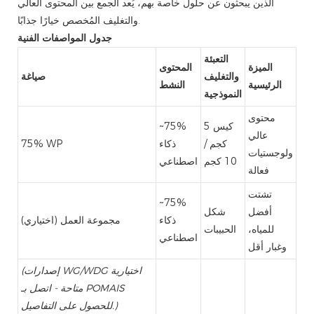
الذين يبحثون عن حلول خاصة بهم، يُعد الجمع بين المحتوى العالي
والتغليف المُخصص خيارًا جذابًا.
جدول المواصفات الفنية
التعبئة
الميزة
المحتوى
والتغليف
صياغة
الرئيسية
النشط
النموذجية
محتوى
كيس 5
~75%
عالي
كجم /
ذكاء
75% WP
ولوجستيات
10 كجم
اصطناعي
فعالة
تشتت
~75%
أفضل
شكل
ذكاء
(اختياري) مجموعة العمل
للمياه،
الحبيبات
اصطناعي
وغبار أقل
(إصدارات WG/WDG اختيارية
متاحة - اتصل بـ POMAIS
للحصول على التفاصيل.)