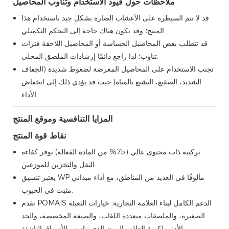
ملاحظات حول قيود الاستخدام وتناوب المحاصيل
قد لا تتم السيطرة على الأعشاب الضارة بشكل جيد باستخدام هذا
المنتج؛ وقد تكون هناك حاجة إلى التحكم التكميلي.
قد تتطلب بعض المحاصيل الحساسة أو المحاصيل اللاحقة فترات
تناوب؛ لذا راجع دائمًا إرشادات الملصق المحلي.
تجنب الاستخدام على المحاصيل المعرضة لضغوط شديدة (الجفاف
الشديد، الصقيع، التشبع بالمياه) حيث قد يؤدي ذلك إلى انخفاض
الأداء.
المزايا التنافسية وموقع المنتج
نقاط قوة المنتج
تركيبة ذات محتوى عالي (75% من المادة الفعالة) توفر كفاءة
النقل والتخزين للموزعين.
يعتبر تنسيق WP مألوفًا في العديد من المناطق، مع أداء ميداني
مثبت في الحبوب.
تقدم POMAIS الدعم الكامل لبناء العلامة التجارية: خيارات التعبئة
الصغيرة، والملصقات متعددة اللغات، والصيغة المخصصة، والحد
الأدنى لكمية الطلب المرن الذي يناسب الأسواق الناشئة.