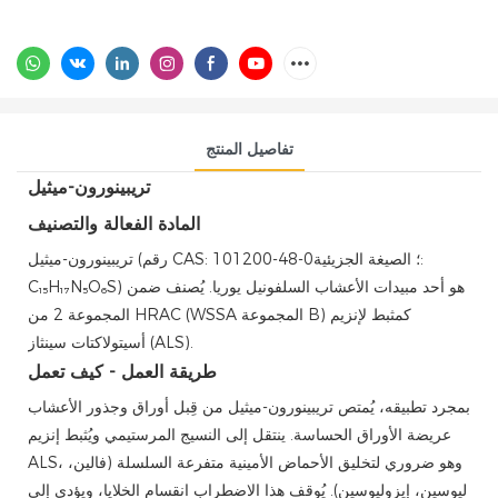
تفاصيل المنتج
تريبينورون-ميثيل
المادة الفعالة والتصنيف
تريبينورون-ميثيل (رقم CAS: 101200-48-0؛ الصيغة الجزيئية:
C₁₅H₁₇N₅O₆S) هو أحد مبيدات الأعشاب السلفونيل يوريا. يُصنف ضمن
المجموعة 2 من HRAC (WSSA المجموعة B) كمثبط لإنزيم
أسيتولاكتات سينثاز (ALS).
طريقة العمل - كيف تعمل
بمجرد تطبيقه، يُمتص تريبينورون-ميثيل من قِبل أوراق وجذور الأعشاب
عريضة الأوراق الحساسة. ينتقل إلى النسيج المرستيمي ويُثبط إنزيم
ALS، وهو ضروري لتخليق الأحماض الأمينية متفرعة السلسلة (فالين،
ليوسين، إيزوليوسين). يُوقف هذا الاضطراب انقسام الخلايا، ويؤدي إلى