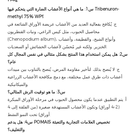
س1: ما هي أنواع الأعشاب الضارة التي يتحكم فيها Tribenuron-
methyl 75% WP؟
ج: يُكافح بفعالية العديد من الأعشاب عريضة الأوراق الشائعة في
محاصيل الحبوب، مثل كيس الراعي، ونبات القنطريون
(Chenopodium album)، وأنواع الشيح، والقطيفة، وأعشاب
الخنزير. ولكنه غير مُحسّن لأعشاب الحشائش أو السعديات.
س2: هل يمكن استخدام هذا المنتج بشكل متتالي في نفس المجال كل
عام؟
ج: لا يُنصح بذلك. لتأخير مقاومة المرض، يُنصح بالتناوب بين مبيدات
أعشاب ذات طرق عمل مختلفة، مع دمج مكافحة الأعشاب الزراعية
والميكانيكية.
س3: ما هو توقيت الرش المثالي؟
أ: يتم التطبيق عندما يكون محصول الحبوب في مرحلة الأوراق المبكرة
(2-4 أوراق) وتكون الأعشاب المستهدفة صغيرة (من الفلقة إلى 4
أوراق) تحت النمو النشط.
س4: هل يدعم POMAIS تخصيص العلامات التجارية والتعبئة
والتغليف؟