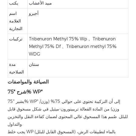
مبيد الأعشاب
يكتب
أجيرو
اسم
العلامة
التجارية
Tribenuron Methyl 75% Wp 、Tribenuron
تركيبات
Methyl 75% Df 、Tribenuron methyl 75%
WDG
سنتان
مدة
الصلاحية
الصياغة والمواصفات
شرح "75% WP"
يشير "75% WP" إلى أن التركيبة تحتوي على حوالي 75% (وزن/
وزن) من المادة الفعالة تريبينورون-ميثيل في شكل مسحوق قابل
للبلل. صُمم هذا المسحوق عالي المحتوى لضمان كفاءة النقل والتخزين
والتداول.
يجب خلط WP (المسحوق القابل للبلل) بالماء لتطبيقات الرش،