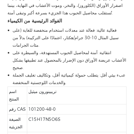
اصفرار الأوراق (الكلوروز)، والنخر، وموت الأعشاب في النهاية، بينما
تُستقلب محاصيل الحبوب هذا الجزيء بسرعة أكبر وتبقى آمنة.
الفوائد الرئيسية من الكيمياء
فعالية عالية: فعالة عند معدلات استخدام منخفضة للغاية (على
سبيل المثال 10-30 جرام/هكتار، اعتمادًا على التركيبة) بدلاً من
مئات الجرامات.
انتقائية: آمنة لمحاصيل الحبوب المستهدفة، والسيطرة على
الأعشاب عريضة الأوراق دون الإضرار بالمحصول عند تطبيقها بشكل
صحيح.
عبء بيئي أقل: يتطلب حمولة كيميائية أقل، وتكاليف تغليف الجملة
والخدمات اللوجستية المنخفضة.
تريبينورون ميثيل
اسم
المنتج
101200-48-0
رقم CAS
C15H17N5O6S
الصيغة
الجزيئية