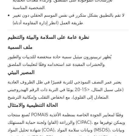
للإرشادات الموجودة على الملصق؛ وارتداء معدات الحماية
الشخصية المناسبة.
لا تقم بالتطبيق بشكل متكرر في نفس الموسم الحقلي دون تغيير
طريقة العمل (انظر إدارة المقاومة أدناه).
نظرة عامة على السلامة والبيئة والتنظيم
ملف السمية
يُظهر تريبينورون ميثيل سمية حادة منخفضة للثدييات والطيور
والحشرات المفيدة عند استخدامه وفقًا لتعليمات الملصق.
المصير البيئي
يعتبر عمر النصف النموذجي للتربة قصيرًا في ظل الظروف العادية
(على سبيل المثال، <15-20 يومًا في التربة ذات الرقم الهيدروجيني
المتعادل إلى القلوي)، مع انخفاض التقلب وإمكانية الترشيح.
الحالة التنظيمية والامتثال
تُصنع منتجات POMAIS وفقًا لمعايير الجودة الخاصة بمنظمة الأغذية
والزراعة (الفاو) ولجنة حماية المستهلك (CIPAC)، ويمكن توفيرها مع
شهادة تحليل المواد (COA)، وبيانات سلامة المواد (MSDS)، وبيانات