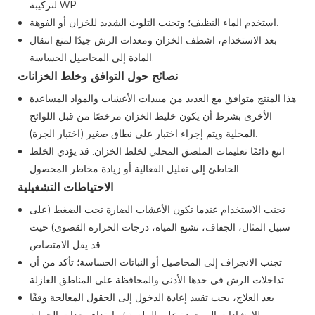
لتركيبة WP.
استخدم الماء النظيف؛ وتجنب التلوث الشديد للخزان أو الفوهة.
بعد الاستخدام، اشطف الخزان ومعدات الرش جيدًا لمنع انتقال
المادة إلى المحاصيل الحساسة.
نصائح حول التوافق وخلط الخزانات
هذا المنتج متوافق مع العديد من مبيدات الأعشاب والمواد المساعدة
الأخرى بشرط أن يكون خليط الخزان مرخصًا من قبل اللوائح
المحلية ويتم إجراء اختبار على نطاق صغير (اختبار الجرة).
اتبع دائمًا تعليمات الملصق المحلي لخلط الخزان. قد يؤدي الخلط
الخاطئ إلى تقليل الفعالية أو زيادة مخاطر المحصول.
الاحتياطات التشغيلية
تجنب الاستخدام عندما تكون الأعشاب الضارة تحت الضغط (على
سبيل المثال، الجفاف، تشبع المياه، درجات الحرارة القصوى) حيث
قد يقل الامتصاص.
تجنب الانجراف إلى المحاصيل أو النباتات الحساسة؛ تأكد من أن
تداخلات الرش في حدها الأدنى والمحافظة على المناطق العازلة.
بعد العلاج، يجب تقييد إعادة الدخول إلى الحقول المعالجة وفقًا