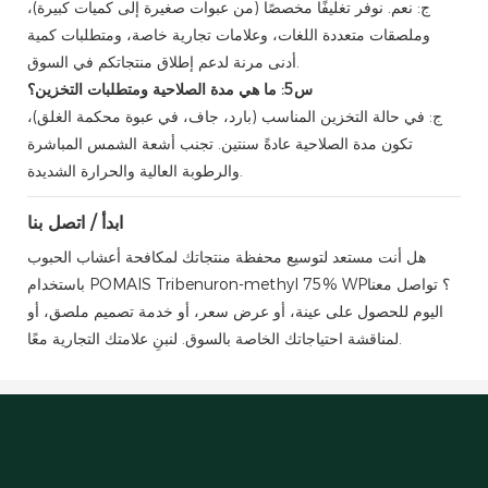
ج: نعم. نوفر تغليفًا مخصصًا (من عبوات صغيرة إلى كميات كبيرة)،
وملصقات متعددة اللغات، وعلامات تجارية خاصة، ومتطلبات كمية
أدنى مرنة لدعم إطلاق منتجاتكم في السوق.
س5: ما هي مدة الصلاحية ومتطلبات التخزين؟
ج: في حالة التخزين المناسب (بارد، جاف، في عبوة محكمة الغلق)،
تكون مدة الصلاحية عادةً سنتين. تجنب أشعة الشمس المباشرة
والرطوبة العالية والحرارة الشديدة.
ابدأ / اتصل بنا
هل أنت مستعد لتوسيع محفظة منتجاتك لمكافحة أعشاب الحبوب
باستخدام POMAIS Tribenuron-methyl 75% WP؟ تواصل معنا
اليوم للحصول على عينة، أو عرض سعر، أو خدمة تصميم ملصق، أو
لمناقشة احتياجاتك الخاصة بالسوق. لنبنِ علامتك التجارية معًا.