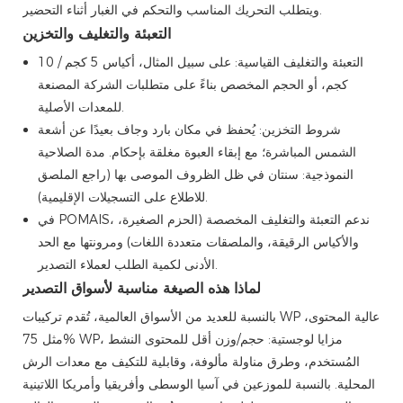
ويتطلب التحريك المناسب والتحكم في الغبار أثناء التحضير.
التعبئة والتغليف والتخزين
التعبئة والتغليف القياسية: على سبيل المثال، أكياس 5 كجم / 10
كجم، أو الحجم المخصص بناءً على متطلبات الشركة المصنعة
للمعدات الأصلية.
شروط التخزين: يُحفظ في مكان بارد وجاف بعيدًا عن أشعة
الشمس المباشرة؛ مع إبقاء العبوة مغلقة بإحكام. مدة الصلاحية
النموذجية: سنتان في ظل الظروف الموصى بها (راجع الملصق
للاطلاع على التسجيلات الإقليمية).
في POMAIS، ندعم التعبئة والتغليف المخصصة (الحزم الصغيرة،
والأكياس الرقيقة، والملصقات متعددة اللغات) ومرونتها مع الحد
الأدنى لكمية الطلب لعملاء التصدير.
لماذا هذه الصيغة مناسبة لأسواق التصدير
بالنسبة للعديد من الأسواق العالمية، تُقدم تركيبات WP عالية المحتوى،
مثل 75% WP، مزايا لوجستية: حجم/وزن أقل للمحتوى النشط
المُستخدم، وطرق مناولة مألوفة، وقابلية للتكيف مع معدات الرش
المحلية. بالنسبة للموزعين في آسيا الوسطى وأفريقيا وأمريكا اللاتينية