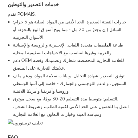
خدمات التصدير والتوطين
تقدم POMAIS:
خيارات التعبئة الصغيرة: الحد الأدنى من المواد الصلبة هو 5 جرام؛
السائل (إن وجد) من 20 مل - مما يتيح أسواق البيع بالتجزئة أو
الأسواق التجريبية.
طباعة الملصقات متعددة اللغات: الإنجليزية والروسية والإسبانية
والعربية وغيرها لتتناسب مع الاحتياجات التنظيمية المحلية.
دعم OEM للعلامة التجارية المخصصة: شعارك وتصميمك وقصة
علامتك التجارية على الملصق.
توثيق التصدير: شهادة التحليل، وبيانات سلامة المواد، ودعم ملف
التسجيل، والدعم اللوجستي والجمارك - خاصة إلى آسيا الوسطى
وروسيا وأفريقيا وأمريكا اللاتينية.
التسليم: متوسط ​​​​مدة التسليم 20-30 يومًا، مع سجل موثوق.
اتصل بنا للحصول على الحد الأدنى لكمية الطلب، وشروط الشحن،
وسياسة العينة وخيارات التعاون مع العلامة التجارية.
FAQ