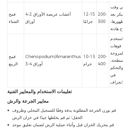
في وقت
مبكر بعد
200-
12-15
أعشاب عريضة الأوراق 2-4
قمح
ظهورها،
300
جرامًا
أوراق
الشتاء
رياح هادئة
استخدم
فوهات
المروحة
200-
10-13
Chenopodium/Amaranthus
قمح
المسطحة،
400
جرام
3-4 أوراق
الربيع
والتحكم
في
الانجراف
تعليمات الاستخدام والمعايير الفنية
معايير الجرعة والرش
قم بوزن الجرعة المطلوبة بدقة وفقًا للتسجيل المحلي وظروف
الحقل؛ ثم قم بخلطها جيدًا في خزان الرش.
قم بتحريك الخزان قبل وأثناء عملية الرش لضمان تعليق موحد