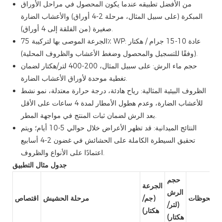
من الأفضل تطبيقه عندما يكون المحصول في مراحل الأوراق
المبكرة (على سبيل المثال، مرحلة 2-4 أوراق) والأعشاب الضارة
صغيرة (من الفلقة إلى 4 أوراق).
الجرعة الموصى بها لتركيبة 75٪ WP: عادة 10-15 جرام / هكتار
(وفقًا للتسجيل والمحصول وضغط الأعشاب والظروف المحلية).
حجم ماء الرش: على سبيل المثال، 200-400 لتر/هكتار لضمان
تغطية موحدة لأوراق الأعشاب الضارة.
الظروف البيئية المثالية: رياح هادئة، درجة حرارة معتدلة، نمو نشط
للأعشاب الضارة، وعدم هطول الأمطار لمدة 4 ساعات على الأقل
بعد الرش لضمان ثبات المنتج في مواجهة المطر.
النتائج الميدانية: قد تظهر الأعراض خلال حوالي 5-10 أيام؛ ويتم
تحقيق السيطرة الكاملة على الحشائش في غضون 2-4 أسابيع
اعتمادًا على الأنواع والظروف.
جدول مثال التطبيق
حجم
الجرعة
الرش
ملحوظات
(جم/
مرحلة الحشيش
اقتصاص
(لتر/
هكتار)
هكتار)