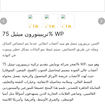
تريبينورون ميثيل 75% WP
الصين ترينورون ميثيل هو مبيد أعشاب انتقائي. عندما يتم امتصاص السائل
ونقله عن طريق الحشائش، سيتم تثبيط نمو النباتات بشكل خطير ويموت
في النهاية
تفخر شركة بومايس بتقديم تركيبة تريبينورون-ميثيل 75% WP، وهو مبيد
أعشاب عالي الجودة مصمم لمحاصيل الحبوب (القمح، الشعير، الشوفان)
حيث تُهدد الأعشاب عريضة الأوراق المحصول والربحية. بفضل محتواه
النشط العالي، وسلامة محاصيله الانتقائية، وخيارات التعبئة والتغليف
الشاملة الجاهزة للتصدير، صُمم هذا المنتج خصيصًا للموزعين والمستوردين
العالميين، وصانعي العلامات التجارية الذين يستهدفون أسواقًا مثل آسيا
الوسطى، والشرق الأوسط، وأفريقيا، وأمريكا اللاتينية.