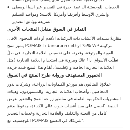
الخدمات اللوجستية الداعمة: خبرة في التصدير عبر آسيا الوسطى
والشرق الأوسط وأفريقيا وأمريكا اللاتينية؛ ومواعيد التسليم
السريعة ووثائق التصدير.
التمايز في السوق مقابل المنتجات الأخرى
مقارنةً بمبيدات الأعشاب ذات التركيبات الأقدم أو ذات المحتوى الأقل،
يتميز منتج POMAIS Tribenuron-methyl 75% WP بتركيبته
القوية والموثوقة، وقدرته على تخصيص العلامة التجارية. في ظلّ
تطلّب الأسواق أداءً عاليًا ومرونة في استخدام العلامة التجارية (مثل
العلامات التجارية الخاصة والإقليمية)، يُقدّم هذا المنتج قيمة فريدة.
الجمهور المستهدف ورواية طرح المنتج في السوق
عملاؤنا المثاليون هم موزعو الكيماويات الزراعية، وشركات بذور
المحاصيل، وأصحاب العلامات التجارية، والمستوردون، وهيئات
المشتريات الحكومية العاملة في مناطق زراعة القمح والشعير. عرض
القيمة: "احصل على مبيد أعشاب حبوب عالي الكفاءة، مدعومًا بدعم
كامل من التعبئة والتغليف والعلامة التجارية وخدمات التصدير
اللوجستية، مع POMAIS شريكك في التصنيع".