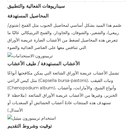
سيناريوهات الفعالية والتطبيق
المحاصيل المستهدفة
صُمم هذا المبيد بشكل أساسي لمحاصيل الحبوب مثل القمح (شتوي/
ربيعي)، والشعير، والشوفان، والجاودار، والقمح التريتيكالي. غالبًا ما
تتعرض هذه المحاصيل لضغط من الأعشاب الضارة عريضة الأوراق
التي تتنافس معها على العناصر الغذائية والضوء.
الأعشاب المستهدفة / طيف الأعشاب
تشمل الأعشاب عريضة الأوراق الشائعة التي يمكن مكافحتها أنواعًا
مثل كيس الراعي (Capsella bursa-pastoris)، ونبات القيقب
(Chenopodium album)، وأنواع الشيح، والأمارانث، وأعشاب
الخنزير، وغيرها من الأعشاب عريضة الأوراق الشائعة. (ملاحظة: لا
تستهدف هذه المنتجات عادةً أعشاب الحشائش أو السعديات أو
الأسدال.)
توقيت وشروط التقديم