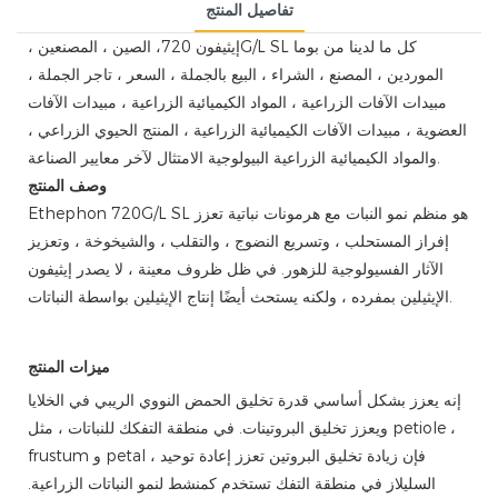
تفاصيل المنتج
كل ما لدينا من بوما
إيثيفون 720G/L SL
، الصين ، المصنعين ،
الموردين ، المصنع ، الشراء ، البيع بالجملة ، السعر ، تاجر الجملة ،
مبيدات الآفات الزراعية ، المواد الكيميائية الزراعية ، مبيدات الآفات
العضوية ، مبيدات الآفات الكيميائية الزراعية ، المنتج الحيوي الزراعي ،
والمواد الكيميائية الزراعية البيولوجية الامتثال لآخر معايير الصناعة.
وصف المنتج
Ethephon 720G/L SL هو منظم نمو النبات مع هرمونات نباتية تعزز
إفراز المستحلب ، وتسريع النضوج ، والتقلب ، والشيخوخة ، وتعزيز
الآثار الفسيولوجية للزهور. في ظل ظروف معينة ، لا يصدر إيثيفون
الإيثيلين بمفرده ، ولكنه يستحث أيضًا إنتاج الإيثيلين بواسطة النباتات.
ميزات المنتج
إنه يعزز بشكل أساسي قدرة تخليق الحمض النووي الريبي في الخلايا
ويعزز تخليق البروتينات. في منطقة التفكك للنباتات ، مثل petiole ،
frustum و petal ، فإن زيادة تخليق البروتين تعزز إعادة توحيد
السليلاز في منطقة التفك تستخدم كمنشط لنمو النباتات الزراعية.