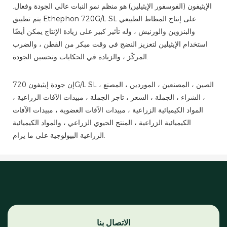
الإيثيفون (الفوسفور الإيثيلين) هو منظم نمو النبات عالي الجودة وفعال.
يتم تطبيق Ethephon 720G/L SL على إنتاج المطاط الطبيعي
والبنزوين والورنيش ، وله تأثير كبير على زيادة الإنتاج يمكن أيضًا
استخدام الإيثيلين لتعزيز النضج في وقت مبكر من القطن ، والضرب
المركّز ، والزيادة في الحكايات وتحسين الجودة.
إن جودة إيثيفون 720G/L SL ، الصين ، المصنعين ، الموردين ، المصنع
، الشراء ، الجملة ، السعر ، تاجر الجملة ، مبيدات الآفات الزراعية ،
المواد الكيميائية الزراعية ، مبيدات الآفات العضوية ، مبيدات الآفات
الكيميائية الزراعية ، المنتج الحيوي الزراعي ، والمواد الكيميائية
الزراعية البيولوجية على ما يرام.
الاتصال بنا