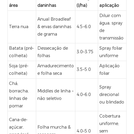
área
daninhas
(l/ha)
aplicação
Diluir com
Anual Broadleaf
água, spray
Terra nua
& ervas daninhas
4.5–6.0
de
de grama
transmissão
Batata (pré-
Dessecação de
Spray foliar
3.0–3.75
colheita)
folhas
uniforme
Soja (pré-
Amadurecimento
Aplicação
3.5–5.0
colheita)
e folha seca
foliar
Chá,
Spray
borracha,
Middles de linha –
4.0–6.0
direcional
linhas de
não seletivo
ou blindado
pomar
Cobertura
Cana-de-
uniforme,
açúcar,
Folha murcha &
4.0–5.0
sem