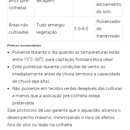
arroz (pré-
secagem
escoamento
colheita)
do solo
Pulverizador
Áreas não
Tudo emergiu
5.0–6.0
de
cultivadas
vegetação
transmissão
Práticas recomendadas
:
Pulverize durante o dia quando as temperaturas estão
entre 15°C–30°C para captação fotossintética ideal.
Evite pulverizar durante condições de vento ou
imediatamente antes da chuva (embora a capacidade
de chuva seja alta).
Não pulverize em tecidos verdes desejáveis ​​das culturas,
a menos que a aplicação pré-colheita esteja
pretendida.
Esse protocolo de uso garante que o aquacídio alcance o
desempenho máximo, minimizando o risco de efeitos
fora do alvo ou lesão na colheita.