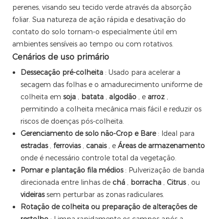
perenes, visando seu tecido verde através da absorção
foliar. Sua natureza de ação rápida e desativação do
contato do solo tornam-o especialmente útil em
ambientes sensíveis ao tempo ou com rotativos.
Cenários de uso primário
Dessecação pré-colheita
: Usado para acelerar a
secagem das folhas e o amadurecimento uniforme de
colheita em
soja
,
batata
,
algodão
, e
arroz
,
permitindo a colheita mecânica mais fácil e reduzir os
riscos de doenças pós-colheita.
Gerenciamento de solo não-Crop e Bare
: Ideal para
estradas
,
ferrovias
,
canais
, e
Áreas de armazenamento
onde é necessário controle total da vegetação.
Pomar e plantação fila médios
: Pulverização de banda
direcionada entre linhas de
chá
,
borracha
,
Citrus
, ou
videiras
sem perturbar as zonas radiculares.
Rotação de colheita ou preparação de alterações de
restolho
: Limpa rapidamente os campos após a