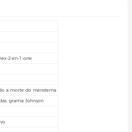
lohex-2-en-1-one
ando a morte do meristema
udas, grama Johnson
lvo