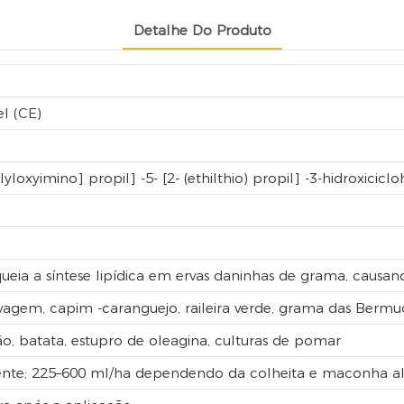
Detalhe Do Produto
l (CE)
allyloxyimino] propil] -5- [2- (ethilthio) propil] -3-hidroxicic
queia a síntese lipídica em ervas daninhas de grama, caus
elvagem, capim -caranguejo, raileira verde, grama das Berm
o, batata, estupro de oleagina, culturas de pomar
ente; 225–600 ml/ha dependendo da colheita e maconha a