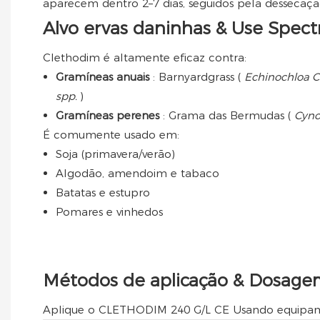
aparecem dentro 2–7 dias, seguidos pela dessecaçã
Alvo ervas daninhas & Use Spec
Clethodim é altamente eficaz contra:
Gramíneas anuais
: Barnyardgrass (
Echinochloa C
spp.
)
Gramíneas perenes
: Grama das Bermudas (
Cyno
É comumente usado em:
Soja (primavera/verão)
Algodão, amendoim e tabaco
Batatas e estupro
Pomares e vinhedos
Métodos de aplicação & Dosag
Aplique o CLETHODIM 240 G/L CE Usando equipame