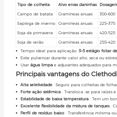
Tipo de colheita
Alvo ervas daninhas
Dosagem
Campo de batata
Gramíneas anuais
300–600
Saplega de inverno
Gramíneas anuais
225–375
Soja da primavera
Gramíneas anuais
420–525
Soja de verão
Gramíneas anuais
255–420
Tempo ideal para aplicação:
3–5 estágio foliar d
Evite pulverizar durante calor alto, seca ou estress
Usar
água limpa
e adjuvantes adequados para ma
Principais vantagens do Cletho
Alta seletividade
: Seguro para colheitas de folh
Forte ação sistêmica
: Transloca -se para raíze
Estabilidade de baixa temperatura
: Tem um bom 
Excelente flexibilidade da mistura de tanques
: C
Perfil de resíduo baixo
: Transferência mínima ou 