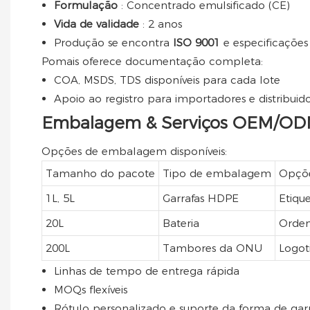
Formulação
: Concentrado emulsificado (CE)
Vida de validade
: 2 anos
Produção se encontra
ISO 9001
e especificaçõe
Pomais oferece documentação completa:
COA, MSDS, TDS disponíveis para cada lote
Apoio ao registro para importadores e distribuid
Embalagem & Serviços OEM/O
Opções de embalagem disponíveis:
Tamanho do pacote
Tipo de embalagem
Opçõe
1L, 5L
Garrafas HDPE
Etique
20L
Bateria
Orden
200L
Tambores da ONU
Logot
Linhas de tempo de entrega rápida
MOQs flexíveis
Rótulo personalizado e suporte da forma de gar