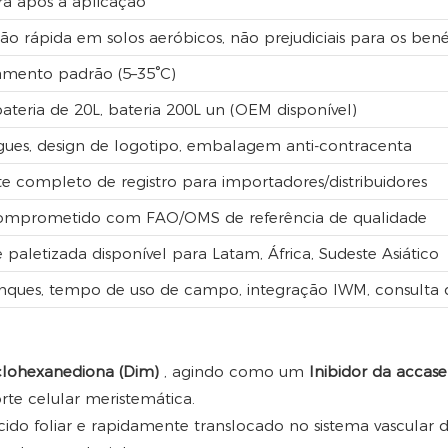
ra após a aplicação
ão rápida em solos aeróbicos, não prejudiciais para os bené
mento padrão (5–35°C)
bateria de 20L, bateria 200L un (OEM disponível)
ngues, design de logotipo, embalagem anti-contracenta
e completo de registro para importadores/distribuidores
 Comprometido com FAO/OMS de referência de qualidade
aletizada disponível para Latam, África, Sudeste Asiático
nques, tempo de uso de campo, integração IWM, consulta
clohexanediona (Dim)
, agindo como um
Inibidor da accase
rte celular meristemática.
cido foliar e rapidamente translocado no sistema vascular