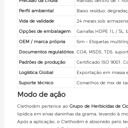
Precisão da chuva
Rainfast dentro de 1 ho
Perfil ambiental
Baixo resíduo, degradaç
Vida de validade
24 meses sob armazena
Opções de embalagem
Garrafas HDPE 1L / 5L, 
OEM / marca própria
Sim – Etiquetas multilí
Documentos regulatórios
COA, MSDS, TDS, suport
Padrões de produção
Certificado ISO 9001;
Logística Global
Exportação em massa e p
Suporte técnico
Conselhos de mix de ta
Modo de ação
Clethodim pertence ao
Grupo de Herbicidas de Ci
lipídica em ervas daninhas da grama, levando à mo
Após a aplicação, o Clethodim é absorvido pelo te