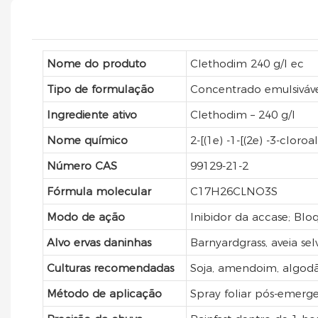
Nome do produto
Clethodim 240 g/l ec
Tipo de formulação
Concentrado emulsiváve
Ingrediente ativo
Clethodim – 240 g/l
Nome químico
2-[(1e) -1-[(2e) -3-cloro
Número CAS
99129-21-2
Fórmula molecular
C17H26CLNO3S
Modo de ação
Inibidor da accase; Blo
Alvo ervas daninhas
Barnyardgrass, aveia s
Culturas recomendadas
Soja, amendoim, algodã
Método de aplicação
Spray foliar pós-emerg