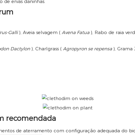
o de ervas daninhas.
trum
rus-Galli
), Aveia selvagem (
Avena Fatua
), Rabo de raia ver
don Dactylon
), Charlgrass (
Agropyron se repensa
), Grama
em recomendada
ntos de aterramento com configuração adequada do bico p