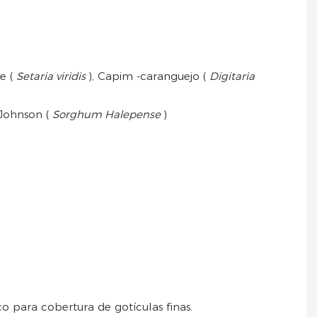
de (
Setaria viridis
), Capim -caranguejo (
Digitaria
 Johnson (
Sorghum Halepense
)
ara cobertura de gotículas finas.