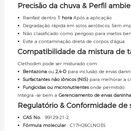
Precisão da chuva & Perfil ambie
Rainfast dentro
1 hora
Após a aplicação
Degradação rápida em solos aeróbicos; Sem im
Não classificado como perigoso para insetos ben
Evite a contaminação direta de corpos d'água
Compatibilidade da mistura de 
Clethodim pode ser misturado com:
Bentazona
ou
2,4-D
para inclusão de ervas danin
Surfactantes não iônicos (NIS)
para melhorar a c
Fungicidas ou micronutrientes
onde permitido
Integra -se bem a
Gerenciamento de ervas daninha
Regulatório & Conformidade de 
CAS No.
: 99129-21-2
Fórmula molecular
: C17H26CLNO3S