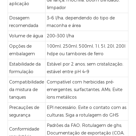
aplicação
limpador
Dosagem
3–6 l/ha, dependendo do tipo de
recomendada
maconha e área
Volume de água
200–300 l/ha
Opções de
100ml, 250ml, 500ml, 1l, 5l, 20l, 200l
embalagem
hdpe ou tambores de ferro
Estabilidade da
Estável por 2 anos; sem cristalização;
formulação
estável entre pH 4–9
Compatibilidade
Compatível com herbicidas pré-
da mistura de
emergentes, surfactantes, AMs; Evite
tanques
íons metálicos
Precauções de
EPI necessário; Evite o contato com as
segurança
culturas; Siga a rotulagem do GHS
Padrões da FAO; Rotulagem de ghs;
Conformidade
Documentação de exportação (COA,