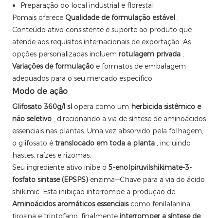
Preparação do local industrial e florestal
Pomais oferece
Qualidade de formulação estável
,
Conteúdo ativo consistente e suporte ao produto que
atende aos requisitos internacionais de exportação. As
opções personalizadas incluem
rotulagem privada
,
Variações de formulação
e formatos de embalagem
adequados para o seu mercado específico.
Modo de ação
Glifosato 360g/l sl
opera como um
herbicida sistêmico e
não seletivo
, direcionando a via de síntese de aminoácidos
essenciais nas plantas. Uma vez absorvido pela folhagem,
o glifosato é
translocado em toda a planta
, incluindo
hastes, raízes e rizomas.
Seu ingrediente ativo inibe o
5-enolpiruvilshikimate-3-
fosfato sintase (EPSPS)
enzima—Chave para a via do ácido
shikimic. Esta inibição interrompe a produção de
Aminoácidos aromáticos essenciais
como fenilalanina,
tirosina e triptofano, finalmente
interromper a síntese de