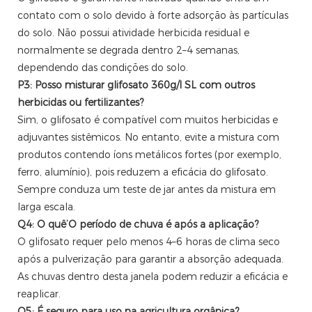
contato com o solo devido à forte adsorção às partículas
do solo. Não possui atividade herbicida residual e
normalmente se degrada dentro 2–4 semanas,
dependendo das condições do solo.
P3: Posso misturar glifosato 360g/l SL com outros
herbicidas ou fertilizantes?
Sim, o glifosato é compatível com muitos herbicidas e
adjuvantes sistêmicos. No entanto, evite a mistura com
produtos contendo íons metálicos fortes (por exemplo,
ferro, alumínio), pois reduzem a eficácia do glifosato.
Sempre conduza um teste de jar antes da mistura em
larga escala.
Q4: O quê’O período de chuva é após a aplicação?
O glifosato requer pelo menos 4–6 horas de clima seco
após a pulverização para garantir a absorção adequada.
As chuvas dentro desta janela podem reduzir a eficácia e
reaplicar.
Q5: É seguro para uso na agricultura orgânica?