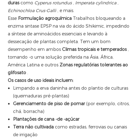
duras
como
Cyperus rotundus
,
Imperata cylindrica
,
Echinochloa Crus-Galli
, e mais.
Esse
Formulação agroquímica
Trabalhos bloqueando a
enzima sintase EPSP na via do ácido Shikimic, impedindo
a síntese de aminoácidos essenciais e levando à
dessecação de plantas completa. Tem um bom
desempenho em ambos
Climas tropicais e temperados
,
tornando -o uma solução preferida na Ásia, África,
América Latina e outros
Zonas regulatórias tolerantes ao
glifosato
.
Os casos de uso ideais incluem:
Limpando a erva daninha antes do plantio de culturas
(queimaduras pré-plantas)
Gerenciamento de piso de pomar
(por exemplo, citros,
chá, borracha)
Plantações de cana -de -açúcar
Terra não cultivada
como estradas, ferrovias ou canais
de irrigação