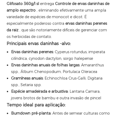
Glifosato 360g/l sl
entrega
Controle de ervas daninhas de
amplo espectro
, eliminando efetivamente uma ampla
variedade de espécies de monocot e dicot. É
especialmente poderoso contra
ervas daninhas perenes
da raiz
, que são notoriamente difíceis de gerenciar com
os herbicidas de contato.
Principais ervas daninhas -alvo:
Ervas daninhas perenes:
Cyperus rotundus, imperata
cilíndrica, cynodon dactylon, sorgo halepense
Ervas daninhas anuais de folhas largas:
Amaranthus
spp., Álbum Chenopodium, Portulaca Oleracea
Gramíneas anuais:
Echinochloa Crus-Galli, Digitaria
spp., Setaria spp.
Espécie amadeirada e arbustiva:
Lantana Camara,
jovens brotos de bambu e outra invasão de pincel
Tempo ideal para aplicação:
Burndown pré-planta:
Antes de semear culturas como