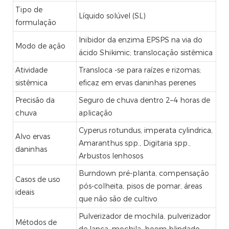
Tipo de
Líquido solúvel (SL)
formulação
Inibidor da enzima EPSPS na via do
Modo de ação
ácido Shikimic; translocação sistêmica
Atividade
Transloca -se para raízes e rizomas;
sistêmica
eficaz em ervas daninhas perenes
Precisão da
Seguro de chuva dentro 2–4 horas de
chuva
aplicação
Cyperus rotundus, imperata cylindrica,
Alvo ervas
Amaranthus spp., Digitaria spp.,
daninhas
Arbustos lenhosos
Burndown pré-planta, compensação
Casos de uso
pós-colheita, pisos de pomar, áreas
ideais
que não são de cultivo
Pulverizador de mochila, pulverizador
Métodos de
de lança, mochila, boom blindado,