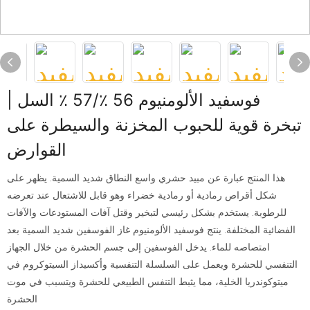
فوسفيد الألومنيوم 56 ٪/57 ٪ السل |
تبخرة قوية للحبوب المخزنة والسيطرة على
القوارض
هذا المنتج عبارة عن مبيد حشري واسع النطاق شديد السمية. يظهر على
شكل أقراص رمادية أو رمادية خضراء وهو قابل للاشتعال عند تعرضه
للرطوبة. يستخدم بشكل رئيسي لتبخير وقتل آفات المستودعات والآفات
الفضائية المختلفة. ينتج فوسفيد الألومنيوم غاز الفوسفين شديد السمية بعد
امتصاصه للماء. يدخل الفوسفين إلى جسم الحشرة من خلال الجهاز
التنفسي للحشرة ويعمل على السلسلة التنفسية وأكسيداز السيتوكروم في
ميتوكوندريا الخلية، مما يثبط التنفس الطبيعي للحشرة ويتسبب في موت
الحشرة