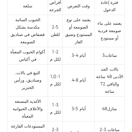
فترة إعادة
أقراص
وقت التعرض
سلعة
الدخول
الجرعة
يعتمد على نوع
الحبوب السائبة
يعتمد على بناء
الصومعة أو
2-5
مكدسة بشكل
صومعة فردية
المستودع وضيق
للطن
فضفاض في صناديق
أو مستودع
الغاز
الصومعة
1-2
أكوام الحبوب المعبأة
ساعات3
3-4 أيام
لكل م
في أكياس
بالات: الحد
التبغ في بالات،
الأدنى 48 ساعة
1/2-1
4-8 أيام
وصناديق، ورأس
والباقي 72
لكل م
الخنزير
ساعة
الأغذية المصنعة
1-3
منازل48
3-5 أيام
والأعلاف الحيوانية
لكل م
المعبأة
المستودعات الفارغة
2-3 ساعات
2-3