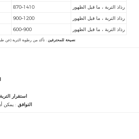
رذاذ التربة ، ما قبل الظهور
870–1410
رذاذ التربة ، ما قبل الظهور
900–1200
رذاذ التربة ، ما قبل الظهور
600–900
: تأكد من رطوبة التربة (عن طريق هطول الأمطار أو الري) في غضون 7 أيام بعد التطبيق من أجل الأداء الأمثل.
نصيحة للمحترفين
ا
استقرار التربة
التوافق
: يمكن أ