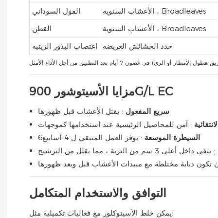
الأعشاب السنوية ، Broadleaves
الفول السوداني
الأعشاب السنوية ، Broadleaves
القطن
حدد الحشائش العريضة
اغتصاب البذور الزيتية
مزايا الأسيتوشور 900G/L EC
سريع المفعول
: يقتل الأعشاب قبل ظهورها
لانتقائية
: آمن للمحاصيل الرئيسية عند استخدامها كموجهات
السيطرة الموسعة
: يوفر العمل المتبقي ل 4–أسابيع6
: يبقى داخل أعلى 3 سم من التربة ، مما يقلل من الترشيح
ن تكون دبابة مختلطة مع مبيدات الأعشاب قبل وبعد ظهورها
التوافق والاستخدام المتكامل
يمكن خلط الأسيتوكلور مع فعاليات تكميلية مثل: