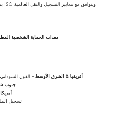
يتم تصنيع Acetochlor 900G/L EC بموجب أنظمة معتمدة من ISO ويتوافق مع معايير التسجيل والنقل العالمية.
معدات الحماية الشخصية المطل
أفريقيا & الشرق الأوسط
– الفول السوداني
جنوب ش
أمريكا
يدعم Pomais تسجيل الملصقات الموضعية وتقديم البيانات الفنية لكل بلد.