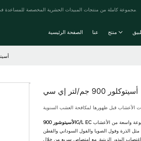
تقدم POMAIS مجموعة كاملة من منتجات المبيدات الحشرية المخصصة للمساعدة في تطوير العلامة التجارية وتعزيز أنماط حياة المزارعين.
بيق
منتج
عنا
الصفحة الرئيسية
أسيتوكلور 0
أسيتوكلور 900 جم/لتر إي سي
ت الأعشاب قبل ظهورها لمكافحة العشب السنوية
وعة واسعة من الأعشاب
الأسيتوشور 900G/L EC
ثل الذرة وفول الصويا والفول السوداني والقطن
تصاب البذور الزيتية. مع امتصاص سريع من خلال coleoptiles النبتة و hypocotyls ، يعطل الأسيتور كلور تخليق