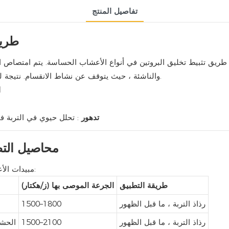
تفاصيل المنتج
طريق
 طريق تثبيط تخليق البروتين في أنواع الأعشاب الحساسة. يتم امتصاص ا
والناشئة ، حيث يتوقف عن نشاط الانقسام. نتيجة لذلك ، تموت الحشائش قبل أن تتمكن من تأسيسها فوق الأرض.
ا
تدهور
: تحلل حيوي في التربة في غضون 45 يومًا ، مع ترشيح محد
محاصيل التط
مبيدات الأعشاب هذه مثالية لتطبيق الموسم المبكر في المحاصيل التالية:
طريقة التطبيق
الجرعة الموصى بها (ز/هكتار)
رذاذ التربة ، ما قبل الظهور
1500–1800
رذاذ التربة ، ما قبل الظهور
1500–2100
الحشا