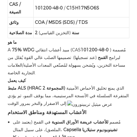
CAS /
101200-48-0
/
C15H17N5O6S
الصيغة
COA / MSDS (SDS) / TDS
وثائق
2 سنة
(التخزين القياسي)
مدة الصلاحية
ما هو
) مُصممة
101200-48-0
مبيد أعشاب انتقائي (CAS
75% WDG
A
لبرامج
القمح
(عند تسجيلها). تصميمها الصلب عالي القوة يُقلل من
مساحة التخزين، ويُشحن بسهولة لمُصنّعي المعدات الأصلية/العلامات
التجارية الخاصة.
كيف يعمل
الذي يمنع تخليق الأحماض الأمينية
مثبط ALS (HRAC المجموعة 2)
المتفرعة السلسلة في الأنسجة المرستيمية، مما يوقف النمو، ثم يؤدي
إلى الاصفرار والنخر بمرور الوقت.
الأعشاب المستهدفة ومناطق الاستخدام
مُصمم
للأعشاب عريضة الأوراق السنوية
في القمح (يعتمد على
تشينوبوديوم
ستيلاريا
Capsella
الملصق)، على سبيل المثال،