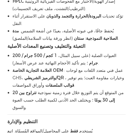
إصدار الهوية/الاختبار مع الفحوصات الفيزيائية الروتينية
HPLC
(الترطيب/التشتت، ملف تعريف الجسيمات).
تؤكد تحديات
البرودة/الحرارة
والتجمد والذوبان
على الاستقرار أثناء
النقل.
يُحفظ جافًا، في عبوته الأصلية، بعيدًا عن أشعة الشمس.
مدة
(انظر ورقة بيانات السلامة/الملصق).
الصلاحية النموذجية: سنتان
التعبئة والتغليف وتصنيع المعدات الأصلية
العبوات الصلبة (على سبيل المثال،
1 كجم / 500 جرام / 200
؛ يتم تأكيد الأحجام النهائية عند عرض الأسعار).
جرام
: عمل فني متعدد اللغات مع لوحات
العلامة التجارية الخاصة OEM
، وخيارات مقاومة العبث؛ يتم توفير
والترميز الشريطي/QR
GHS،
وأوراق المواصفات.
قوالب الملصقات
من المتوقع أن يتم التوزيع خلال فترة زمنية نموذجية
تتراوح بين 20
إلى 30 يومًا
؛ ويختلف الحد الأدنى لكمية الطلب حسب العبوة
والسوق.
التنظيم والإدارة
يُستخدم
فقط
على المحاصيل/المواقع المُسمّاة. اتبع