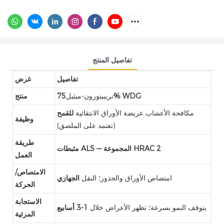
تفاصيل المنتج
تفاصيل
غرض
75% WDG
تريبينورون-ميثيل
منتج
مكافحة الأعشاب عريضة الأوراق الانتقائية
للقمح
وظيفة
(تعتمد على الملصق)
طريقة
مثبطات ALS — المجموعة HRAC 2
العمل
الامتصاص/
امتصاص الأوراق والجذور؛ النقل
الجهازي
الحركة
الاستجابة
يتوقف النمو بسرعة؛ تظهر الأعراض خلال
1-3 أسابيع
المرئية