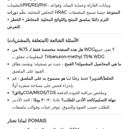
، وبيانات العازلة وحماية المياه، وقواعد
PPE/REI/PHI
التعليمات
دورات HRAC المتنوعة
حيثما تسمح الملصقات.
التخلص المحلية. نظّم
التزم دائمًا بملصق المنتج واللوائح المحلية. المخاطر = الخطر ×
التعرض.
الأسئلة الشائعة (المتعلقة بالمشتريات)
هل هذه الصفحة مخصصة فقط لـ 75% من WDG؟
نعم، جميع
.
Tribenuron-methyl 75% WDG
المعلومات تتعلق بـ
ما هي المحاصيل المشمولة؟
القمح
، حيث تم تسجيله؛ ويعتمد نطاق
القيود على الملصق.
الخلط/التدوير؟
فقط وفقًا لما
هو مسموح به على الملصق
؛ قم
بإجراء فحص على مساحة صغيرة أولًا.
وملخص مراقبة الجودة للدفعة.
COA/MSDS/TDS
وثائق؟
مهلة التسليم/الحد الأدنى للطلب؟
عادةً
٢٠-٣٠ يومًا
؛ الحد الأدنى
للطلب حسب العبوة والسوق. تتوفر عينات وقوالب ملصقات.
لماذا تختار POMAIS