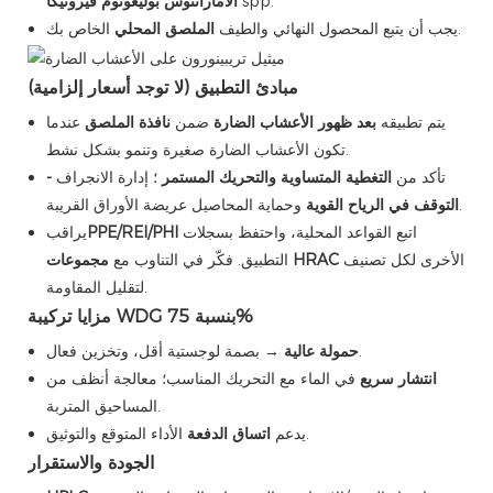
spp.
الأمارانثوس
بوليغونوم
فيرونيكا
الخاص بك.
يجب أن يتبع المحصول النهائي والطيف
الملصق المحلي
مبادئ التطبيق (لا توجد أسعار إلزامية)
يتم تطبيقه
بعد ظهور الأعشاب الضارة
ضمن
نافذة الملصق
عندما
تكون الأعشاب الضارة صغيرة وتنمو بشكل نشط.
تأكد من
التغطية المتساوية
والتحريك المستمر
؛ إدارة الانجراف
-
وحماية المحاصيل عريضة الأوراق القريبة.
التوقف في الرياح القوية
اتبع القواعد المحلية، واحتفظ بسجلات
PPE/REI/PHI
يراقب
الأخرى لكل تصنيف
مجموعات HRAC
التطبيق. فكّر في التناوب مع
لتقليل المقاومة.
مزايا تركيبة WDG بنسبة 75%
→ بصمة لوجستية أقل، وتخزين فعال.
حمولة عالية
انتشار سريع
في الماء مع التحريك المناسب؛ معالجة أنظف من
المساحيق المتربة.
الأداء المتوقع والتوثيق.
يدعم
اتساق الدفعة
الجودة والاستقرار