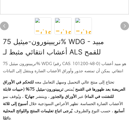
تريبينورون-ميثيل 75% WDG - مبيد
أعشاب انتقائي مثبط لـ ALS للقمح
تريبينورون ميثيل 75% WDG (رقم CAS. 101200-48-0) هو مبيد أعشاب
انتقائي. يمكن أن تمتصه جذور وأوراق الأعشاب الضارة وينتقل إلى النباتات
تحتاج إلى منتج عالي التحميل وسهل التعامل معه
للتحكم في الأوراق
العريضة بعد ظهورها في القمح
يُمتص
تريبينورون-ميثيل 75% (حبيبات قابلة
للتشتت في الماء)
عبر
الأوراق والجذور
، وينتشر
جهازيًا
، ويُوقف نمو
الأعشاب الضارة الحساسة. تظهر الأعراض النموذجية خلال
أسبوع إلى ثلاثة
أسابيع
، حسب النوع والظروف.
يُرجى اتباع تعليمات المنتج واللوائح المحلية
دائمًا.