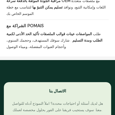
مع ملصقات متعددة
سرعة OEM
مراقبة الجودة الموثقة بالدفعة
اللغات وإمكانية التتبع، ونوافذ
تسليم يمكن التنبؤ بها
لتتناسب مع خطة
الموسم الخاص بك.
الشراكة مع POMAIS
طلب
المواصفات
عينات
قوالب الملصقات
تأكيد الحد الأدنى لكمية
الطلب ومدة التسليم
. شارك سوقك المستهدف، وحجمك السنوي،
وأحجام العبوات المفضلة، وميناء الوصول.
الاتصال بنا
هل لديك أسئلة أو احتياجات محددة؟ املأ النموذج أدناه للتواصل
معنا. سوف يستجيب فريقنا على الفور بحلول مخصصة لعملك.