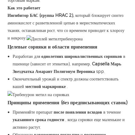
торговым маркам.
Как это работает
Ингибитор БАС (группа HRAC 2),
который блокирует синтез
аминокислот с разветвленной цепью в меристематических
тканях, останавливая рост, что со временем приводит к хлорозу
и некрозу.
Целевые сорняки и области применения
Разработан для
однолетних широколиственных сорняков
в
пшенице (зависит от этикетки), например,
Capsella
Марь
Звездчатка
Амарант
Полигонум
Вероника
spp.
Окончательный урожай и спектр должны соответствовать
вашей
местной маркировке
.
Принципы применения (без предписывающих ставок)
Применяйте препарат
после появления всходов
в течение
указанного срока годности
, когда сорняки еще маленькие и
активно растут.
Обеспечьте
равномерное покрытие
и
постоянное