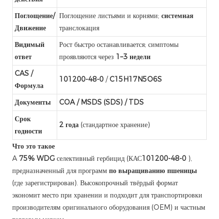
Поглощение/
Поглощение листьями и корнями;
системная
Движение
транслокация
Видимый
Рост быстро останавливается; симптомы
ответ
проявляются через
1–3 недели
CAS /
101200-48-0
/
C15H17N5O6S
Формула
Документы
COA / MSDS (SDS) / TDS
Срок
2 года
(стандартное хранение)
годности
Что это такое
A
75% WDG
селективный гербицид (КАС
101200-48-0
),
предназначенный для программ
по выращиванию пшеницы
(где зарегистрирован). Высокопрочный твёрдый формат
экономит место при хранении и подходит для транспортировки
производителям оригинального оборудования (OEM) и частным