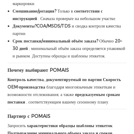
маркировки.
Смешивание/ротация?
Только в
соответствии с
инструкцией
. Сначала проверьте на небольшом участке.
Документы?
COA/MSDS/TDS
и сводка контроля качества
партии.
Срок поставки/минимальный объём заказа?
Обычно
20–
30 дней
; минимальный объём заказа определяется упаковкой
и рынком. Доступны образцы и шаблоны этикеток.
Почему выбирают POMAIS
Контроль качества, документируемый по партии
Скорость
OEM-производства
благодаря многоязычным этикеткам и
возможности отслеживания, а также
предсказуемым срокам
поставки
, соответствующим вашему сезонному плану.
Партнер с POMAIS
Запросить
характеристики
образцы
шаблоны этикеток
Подтверждение минимального объема заказа и сроков