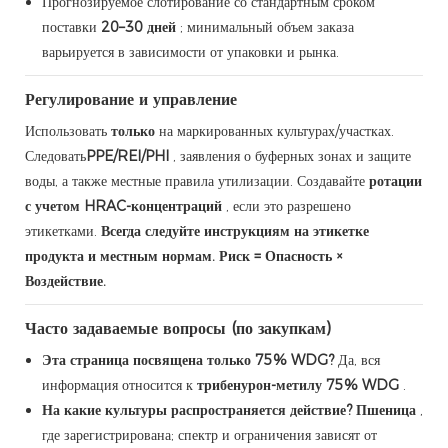
Прогнозируемое слотирование со стандартным сроком
поставки
20–30 дней
; минимальный объем заказа
варьируется в зависимости от упаковки и рынка.
Регулирование и управление
Использовать
только
на маркированных культурах/участках.
Следовать
PPE/REI/PHI
, заявления о буферных зонах и защите
воды, а также местные правила утилизации. Создавайте
ротации
с учетом HRAC-концентраций
, если это разрешено
этикетками.
Всегда следуйте инструкциям на этикетке
продукта и местным нормам. Риск = Опасность ×
Воздействие.
Часто задаваемые вопросы (по закупкам)
Эта страница посвящена только 75% WDG?
Да, вся
информация относится к
трибенурон-метилу 75% WDG
.
На какие культуры распространяется действие?
Пшеница
,
где зарегистрирована; спектр и ограничения зависят от