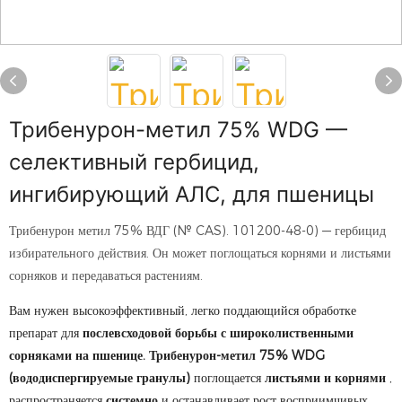
Трибенурон-метил 75% WDG —
селективный гербицид,
ингибирующий АЛС, для пшеницы
Трибенурон метил 75% ВДГ (№ CAS). 101200-48-0) — гербицид
избирательного действия. Он может поглощаться корнями и листьями
сорняков и передаваться растениям.
Вам нужен высокоэффективный, легко поддающийся обработке
препарат для
послевсходовой борьбы с широколиственными
сорняками на пшенице.
Трибенурон-метил 75% WDG
(вододиспергируемые гранулы)
поглощается
листьями и корнями
,
распространяется
системно
и останавливает рост восприимчивых