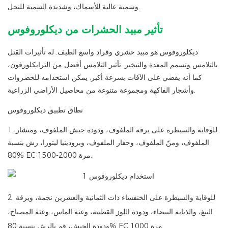
وسمية عالية للأسماك، وشديدة السمية للنحل.
تأثير مبيد الحشرات من ديكلوروفوس
ديكلوروفوس هو مبيد حشري وقراد واسع الطيف. له تأثيرات القتل
بالتلامس وتسمم المعدة والتبخير. تأثير التلامس أفضل من الترايكلورفون،
كما أنه يقضي على الآفات بسرعة أكبر. يمكن استخدامه للخضروات
وأشجار الفاكهة ومجموعة متنوعة من محاصيل الأراضي الزراعية.
نطاق تطبيق ديكلوروفوس
1. للوقاية والسيطرة على يرقة الملفوف، ودودة جيش الملفوف، ومنشار
الملفوف، ومنّ الملفوف، وحفار الملفوف، وبرودينيا ليتورا، رش بنسبة
80% EC 1500-2000 مرة.
2. للوقاية والسيطرة على الخنفساء ذات الثمانية والعشرين نجمة، ويرقة
التبغ، والذبابة البيضاء، ودودة اللوز القطنية، وعثة الماس، وعثة المصباح،
ودودة الجيش، قم بالرش بنسبة 80% EC 1000 مرة.