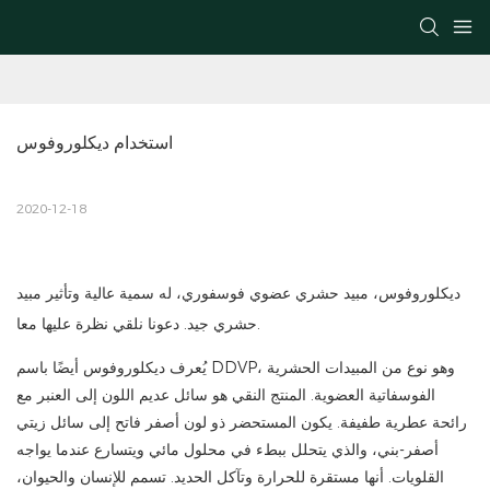
استخدام ديكلوروفوس
2020-12-18
ديكلوروفوس، مبيد حشري عضوي فوسفوري، له سمية عالية وتأثير مبيد
حشري جيد. دعونا نلقي نظرة عليها معا.
يُعرف ديكلوروفوس أيضًا باسم DDVP، وهو نوع من المبيدات الحشرية
الفوسفاتية العضوية. المنتج النقي هو سائل عديم اللون إلى العنبر مع
رائحة عطرية طفيفة. يكون المستحضر ذو لون أصفر فاتح إلى سائل زيتي
أصفر-بني، والذي يتحلل ببطء في محلول مائي ويتسارع عندما يواجه
القلويات. أنها مستقرة للحرارة وتآكل الحديد. تسمم للإنسان والحيوان،