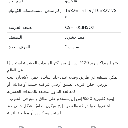
غاوتشو
اسم آخر
138261-41-3 / 105827-78-
رقم سجل المستخلصات الكيميائي
9
ة
C9H10ClN5O2
الصيغة الجزيئية
مبيد حشري
التصنيف
سنوات2
الجرف الحياة
يعتبر إيميداكلوبريد 20% إس إل من أكثر المبيدات الحشرية استخدامًا
في العالم.
يمكن تطبيقه عن طريق وضعه على جلد النبات، حقن الأشجار، البث
الورقي، حقن التربة، تطبيق أرضي كتركيبة حبيبية أو سائلة، أو
كمعالجة البذور المغلفة بالمبيدات الحشرية.
إيميداكلوبريد 20% إس إل يستخدم على نطاق واسع في الحبوب،
الخضروات والفواكه والقطن، إلخ. ويكون نظاميًا بشكل خاص عند
استخدامه كبذور أو معالجة للتربة.