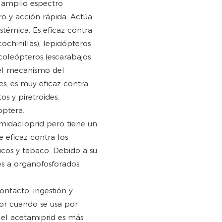
n amplio espectro
ero y acción rápida. Actúa
stémica. Es eficaz contra
ochinillas), lepidópteros
 coleópteros (escarabajos
e el mecanismo del
es, es muy eficaz contra
s y piretroides.
optera.
imidacloprid pero tiene un
e eficaz contra los
icos y tabaco. Debido a su
es a organofosforados,
ontacto, ingestión y
or cuando se usa por
 el acetamiprid es más