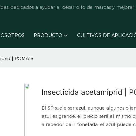
s, dedicados a ayudar al desarrollo de marcas y mejorar e
NOSOTROS
PRODUCTO
CULTIVOS DE APLICACI
miprid | POMAÍS
Insecticida acetamiprid | 
El SP suele ser azul, aunque algunos clie
azul es grande, el precio será el mismo 
alrededor de 1 tonelada, el azul puede 