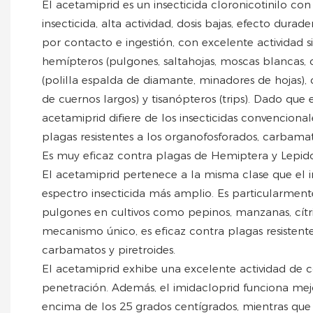
El acetamiprid es un insecticida cloronicotinilo co
insecticida, alta actividad, dosis bajas, efecto durad
por contacto e ingestión, con excelente actividad si
hemípteros (pulgones, saltahojas, moscas blancas, c
(polilla espalda de diamante, minadores de hojas),
de cuernos largos) y tisanópteros (trips). Dado qu
acetamiprid difiere de los insecticidas convencional
plagas resistentes a los organofosforados, carbamato
Es muy eficaz contra plagas de Hemiptera y Lepid
El acetamiprid pertenece a la misma clase que el 
espectro insecticida más amplio. Es particularment
pulgones en cultivos como pepinos, manzanas, cítr
mecanismo único, es eficaz contra plagas resistent
carbamatos y piretroides.
El acetamiprid exhibe una excelente actividad de c
penetración. Además, el imidacloprid funciona mej
encima de los 25 grados centígrados, mientras que