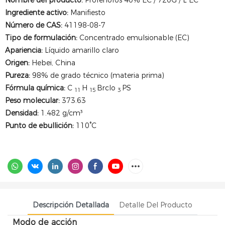
Nombre del producto:
Profenofos 40% EC / 720G / L EC
Ingrediente activo:
Manifiesto
Número de CAS:
41198-08-7
Tipo de formulación:
Concentrado emulsionable (EC)
Apariencia:
Líquido amarillo claro
Origen:
Hebei, China
Pureza:
98% de grado técnico (materia prima)
Fórmula química:
C
H
Brclo
PS
11
15
3
Peso molecular:
373.63
Densidad:
1.482 g/cm³
Punto de ebullición:
110°C
Descripción Detallada
Detalle Del Producto
Modo de acción