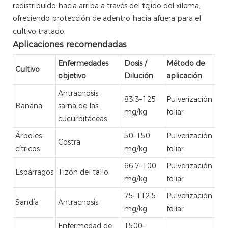
redistribuido hacia arriba a través del tejido del xilema,
ofreciendo protección de adentro hacia afuera para el
cultivo tratado.
Aplicaciones recomendadas
Enfermedades
Dosis /
Método de
Cultivo
objetivo
Dilución
aplicación
Antracnosis,
83.3–125
Pulverización
Banana
sarna de las
mg/kg
foliar
cucurbitáceas
Árboles
50–150
Pulverización
Costra
cítricos
mg/kg
foliar
66.7–100
Pulverización
Espárragos
Tizón del tallo
mg/kg
foliar
75–112,5
Pulverización
Sandía
Antracnosis
mg/kg
foliar
Enfermedad de
1500–