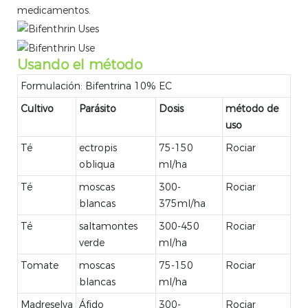
medicamentos.
Usando el método
Formulación: Bifentrina 10% EC
Cultivo
Parásito
Dosis
método de
uso
Té
ectropis
75-150
Rociar
obliqua
ml/ha
Té
moscas
300-
Rociar
blancas
375ml/ha
Té
saltamontes
300-450
Rociar
verde
ml/ha
Tomate
moscas
75-150
Rociar
blancas
ml/ha
Madreselva
Áfido
300-
Rociar