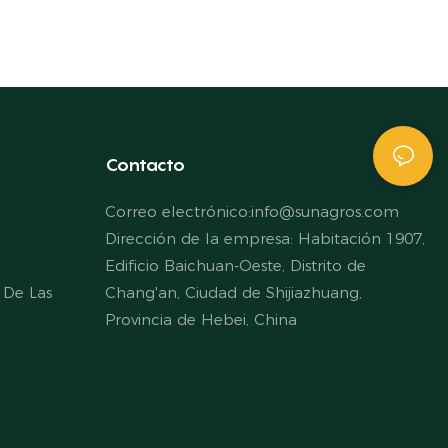
Contacto
Correo electrónico:
info@sunagros.com
Dirección de la empresa: Habitación 1907,
Edificio Baichuan-Oeste, Distrito de
 De Las
Chang'an, Ciudad de Shijiazhuang,
Provincia de Hebei, China