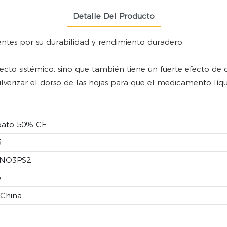
Detalle Del Producto
ntes por su durabilidad y rendimiento duradero.
to sistémico, sino que también tiene un fuerte efecto de c
lverizar el dorso de las hojas para que el medicamento líq
oato 50% CE
5
NO3PS2
o
 China