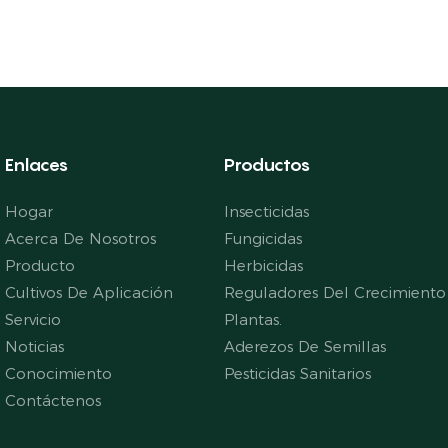
Enlaces
Productos
Hogar
Insecticidas
Acerca De Nosotros
Fungicidas
Producto
Herbicidas
Cultivos De Aplicación
Reguladores Del Crecimiento
Servicio
Plantas.
Noticias
Aderezos De Semillas
Conocimiento
Pesticidas Sanitarios
Contáctenos