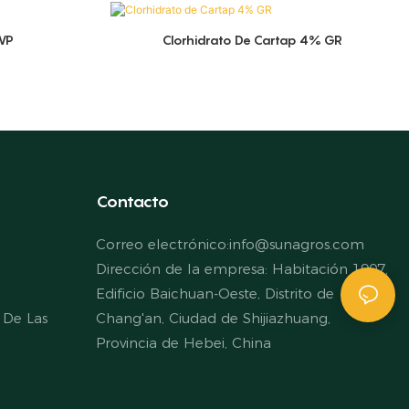
WP
Clorhidrato De Cartap 4% GR
Contacto
Correo electrónico:
info@sunagros.com
Dirección de la empresa: Habitación 1907,
Edificio Baichuan-Oeste, Distrito de
 De Las
Chang'an, Ciudad de Shijiazhuang,
Provincia de Hebei, China