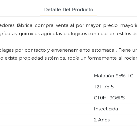
Detalle Del Producto
ores, fábrica, compra, venta al por mayor, precio, mayorista
ícolas, químicos agrícolas biológicos son ricos en estilos d
 plagas por contacto y envenenamiento estomacal. Tiene u
 existe propiedad sistémica, rocíe uniformemente al rociar
Malatión 95% TC
121-75-5
C10H19O6PS
Insecticida
2 Años