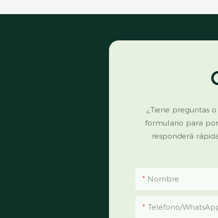
¿Tiene preguntas o
formulario para po
responderá rápid
Nombre
Teléfono/WhatsAp