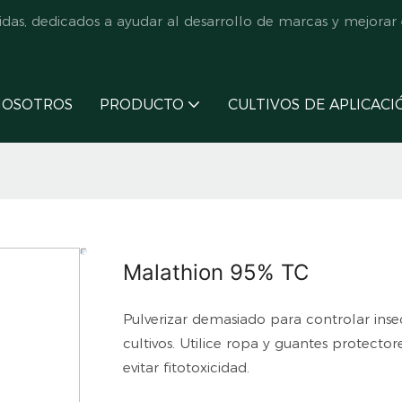
s, dedicados a ayudar al desarrollo de marcas y mejorar e
NOSOTROS
PRODUCTO
CULTIVOS DE APLICACI
Malathion 95% TC
Pulverizar demasiado para controlar inse
cultivos. Utilice ropa y guantes protector
evitar fitotoxicidad.