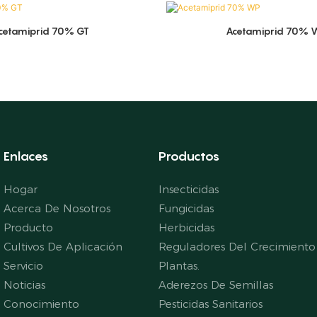
cetamiprid 70% GT
Acetamiprid 70% 
Enlaces
Productos
Hogar
Insecticidas
Acerca De Nosotros
Fungicidas
Producto
Herbicidas
Cultivos De Aplicación
Reguladores Del Crecimiento
Servicio
Plantas.
Noticias
Aderezos De Semillas
Conocimiento
Pesticidas Sanitarios