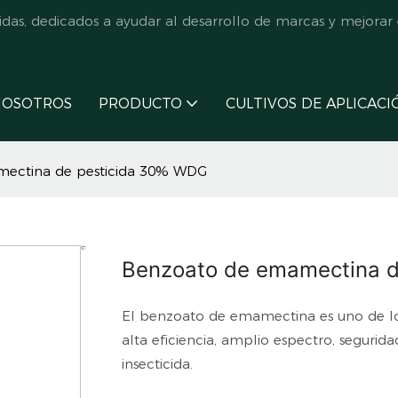
s, dedicados a ayudar al desarrollo de marcas y mejorar e
NOSOTROS
PRODUCTO
CULTIVOS DE APLICACI
ectina de pesticida 30% WDG
Benzoato de emamectina 
El benzoato de emamectina es uno de los 
alta eficiencia, amplio espectro, segurid
insecticida.