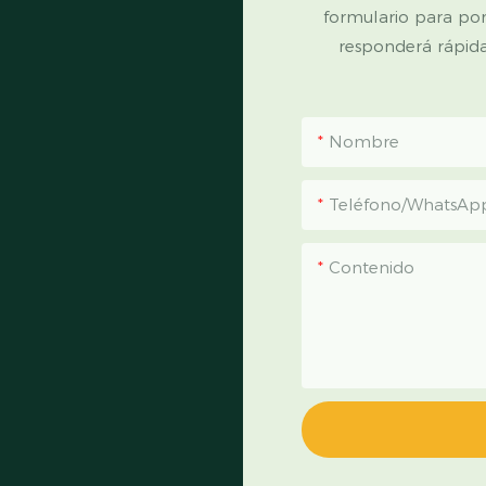
formulario para po
responderá rápid
Nombre
Teléfono/WhatsAp
Contenido