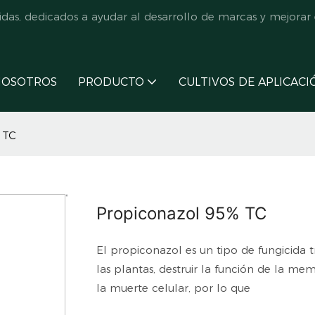
s, dedicados a ayudar al desarrollo de marcas y mejorar e
NOSOTROS
PRODUCTO
CULTIVOS DE APLICACI
 TC
Propiconazol 95% TC
El propiconazol es un tipo de fungicida t
las plantas, destruir la función de la m
la muerte celular, por lo que