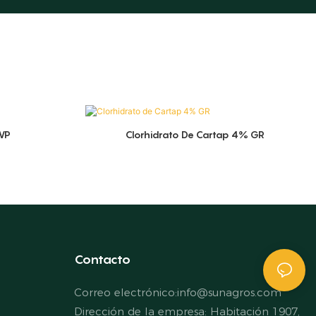
WP
Clorhidrato De Cartap 4% GR
Contacto
Correo electrónico:
info@sunagros.com
Dirección de la empresa: Habitación 1907,