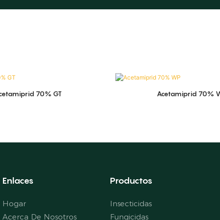
cetamiprid 70% GT
Acetamiprid 70% 
Enlaces
Productos
Hogar
Insecticidas
Acerca De Nosotros
Fungicidas