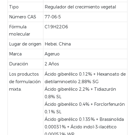
Tipo
Regulador del crecimiento vegetal
Número CAS
77-06-5
Fórmula
C19H22O6
molecular
Lugar de origen
Hebei, China
Marca
Ageruo
Duración
2 Años
Los productos
Ácido giberélico 0,12% + Hexanoato de
de formulación
dietilaminoetilo 2,88% SG
mixta.
Ácido giberélico 2,2% + Tidiazurón
0,8% SL
Ácido giberélico 0,4% + Forclorfenurón
0,1% SL
Ácido giberélico 0,135% + Brassinolida
0,00031% + Ácido indol-3-ilacético
0,00052% WP