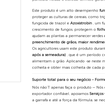
Este produto é um alto desempenho
fun
proteger as culturas de cereais, como tr
fungicida de triazol e
Azoxistrobin
, um f
crescimento de fungos, protegem o
folh
ajudam as plantas a permanecer verdes e 
preenchimento de grãos, maior rendime
Os agricultores usam este produto dura
após a semeadura)
, que é um período cr
alimentam o grão. Aplicando -se neste 
colheita e obter mais colheita de cada p
Suporte total para o seu negócio – Fo
Nós não’T apenas faça o produto — Nós 
exportador confiável, apoiamos
Serviço
a garrafa e até a força da fórmula, se ne