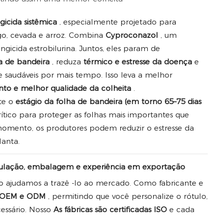
gicida sistêmica
, especialmente projetado para
igo, cevada e arroz. Combina
Cyproconazol
, um
ungicida estrobilurina. Juntos, eles param de
a de bandeira
, reduza
térmico e estresse da doença
e
saudáveis ​​por mais tempo. Isso leva a melhor
nto e melhor qualidade da colheita
.
nte o
estágio da folha de bandeira (em torno 65–75 dias
ítico para proteger as folhas mais importantes que
momento, os produtores podem reduzir o estresse da
lanta.
rmulação, embalagem e experiência em exportação
o ajudamos a trazê -lo ao mercado. Como fabricante e
s OEM e ODM
, permitindo que você personalize o rótulo,
cessário. Nosso
As fábricas são certificadas ISO
e cada