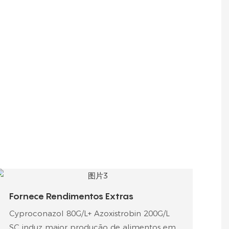
Fornece Rendimentos Extras
Cyproconazol 80G/L+ Azoxistrobin 200G/L
SC induz maior produção de alimentos em