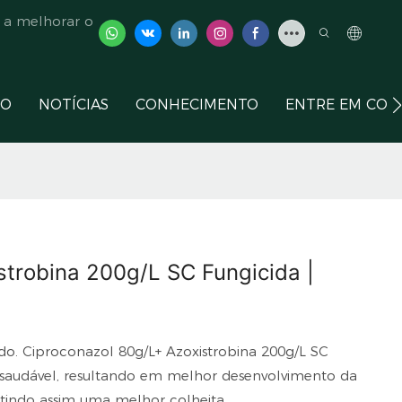
 a melhorar o
ÇO
NOTÍCIAS
CONHECIMENTO
ENTRE EM CON
strobina 200g/L SC Fungicida |
o. Ciproconazol 80g/L+ Azoxistrobina 200g/L SC
 saudável, resultando em melhor desenvolvimento da
ntindo assim uma melhor colheita