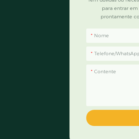
para entrar em
prontamente co
Nome
Telefone/WhatsAp
Contente