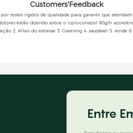
Customers'Feedback
or testes rígidos de qualidade para garantir que atendam 
utores estão dizendo sobre o ciproconazol 80g/l+ azoxistro
teção 2. Alívio do estresse 3. Greening 4. saudável 5. rende 6.
Entre E
Tem dúvidas ou necess