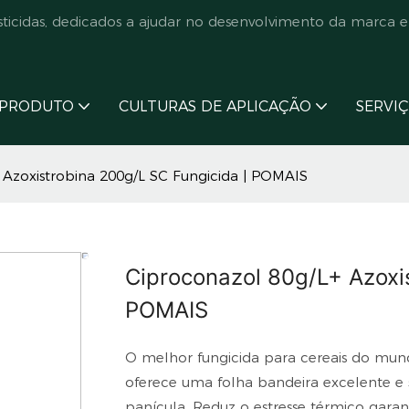
cidas, dedicados a ajudar no desenvolvimento da marca e
PRODUTO
CULTURAS DE APLICAÇÃO
SERVI
 Azoxistrobina 200g/L SC Fungicida | POMAIS
Ciproconazol 80g/L+ Azoxi
POMAIS
O melhor fungicida para cereais do mund
oferece uma folha bandeira excelente e
panícula. Reduz o estresse térmico gara