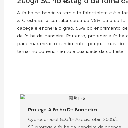
200g/l SC no estágio da folha d
A folha de bandeira tem alta fotossíntese e é al
& O estresse e constitui cerca de 75% da área fol
cabeça e encherá o grão. 55% do enchimento de
da folha de bandeira. Portanto, proteger a folha
para maximizar o rendimento, porque, mais do q
tamanho do rendimento e qualidade da colheita.
Protege A Folha De Bandeira
Cyproconazol 80G/L+ Azoxistrobin 200G/L
SC protege a folha da bandeira da doença