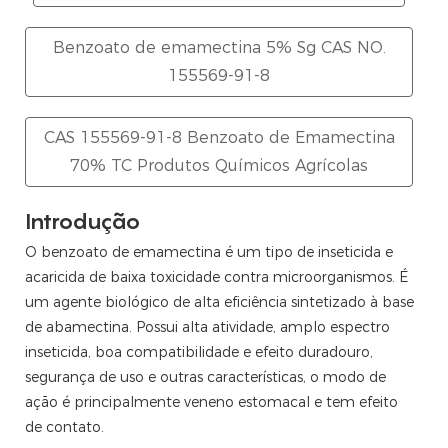
Benzoato de emamectina 5% Sg CAS NO.
155569-91-8
CAS 155569-91-8 Benzoato de Emamectina
70% TC Produtos Químicos Agrícolas
Introdução
fício. Possui características de alta eficiência, amplo
icidade e um dos produtos químicos agrícolas mais
O benzoato de emamectina é um tipo de inseticida e
ticida e acaricida
 ampla gama inseticida, podendo ser misturado a outros
turas e penetra na epiderme, resultando no efeito residual
acaricida de baixa toxicidade contra microorganismos. É
a muitas pragas de insetos. Espécies de lepidópteros;
 por inseticidas aparece em mais de 10 dias. Ao mesmo
um agente biológico de alta eficiência sintetizado à base
s motores das pragas.
de abamectina. Possui alta atividade, amplo espectro
lda.
uva.
inseticida, boa compatibilidade e efeito duradouro,
segurança de uso e outras características, o modo de
 causados ​​pela deriva do herbicida.
ação é principalmente veneno estomacal e tem efeito
, baixa toxicidade, baixo resíduo e pesticidas biológicos
 folha larga e também proporciona boa atividade residual
as de alta eficiência, amplo espectro, segurança e longo
de contato.
pesticidas É amplamente utilizado para a prevenção e
cos aplicados no solo.
chá, algodão, árvores frutíferas, etc., possui atividade