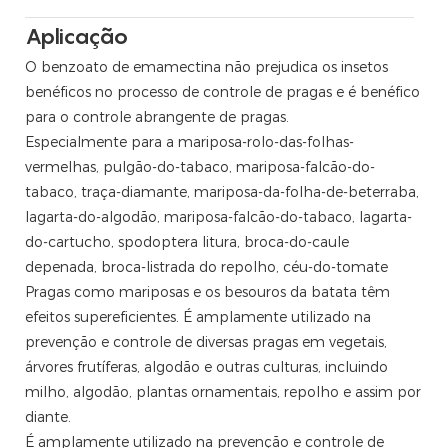
e outras culturas.
uindo lagartas, ácaros, ratos, tripes e outros.
Aplicação
O benzoato de emamectina não prejudica os insetos
pidópteros em vegetais, algodão e tabaco.
benéficos no processo de controle de pragas e é benéfico
.
s económicas e hortícolas.
para o controle abrangente de pragas.
ua e lagoas.
ogia, 70% tecnologia benzoato de emamectina, benzoato
Especialmente para a mariposa-rolo-das-folhas-
vermelhas, pulgão-do-tabaco, mariposa-falcão-do-
eiras e seus arredores. Não polua lagoas e outras águas com o
tabaco, traça-diamante, mariposa-da-folha-de-beterraba,
eríodo de floração das árvores frutíferas. O intervalo seguro
bal, incluindo herbicidas, inseticidas, fungicidas,
lagarta-do-algodão, mariposa-falcão-do-tabaco, lagarta-
em a Europa, América, Ásia, Oriente Médio e outros países e
do-cartucho, spodoptera litura, broca-do-caule
ientes&d equipe, que pode elaborar todos os tipos de
lvimento da agricultura mundial.
depenada, broca-listrada do repolho, céu-do-tomate
Pragas como mariposas e os besouros da batata têm
 processamento, de forma prudencial, rigorosos controles e
efeitos supereficientes. É amplamente utilizado na
Emamectina, benzoato de emamectina 5% sg, benzoato de
prevenção e controle de diversas pragas em vegetais,
uem ao seu porto com total pontualidade.
155569-91-8, CAS NO. 137512-74-4.
árvores frutíferas, algodão e outras culturas, incluindo
milho, algodão, plantas ornamentais, repolho e assim por
 de emamectina, entre em contato conosco.
 os fornecemos ao mercado global com boa qualidade e
diante.
nal e experiente. Será conveniente para a nossa
É amplamente utilizado na prevenção e controle de