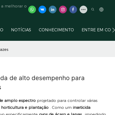
 a melhorar o
ÇO
NOTÍCIAS
CONHECIMENTO
ENTRE EM CON
cazes
icida de alto desempenho para
s
 de amplo espectro
projetado para controlar várias
, horticultura e plantação
. Como um
inseticida
lvo especificamente
ovos de ácaro e larvas
, impedindo