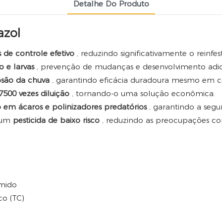
Detalhe Do Produto
azol
s de controle efetivo
, reduzindo significativamente o reinfe
o e larvas
, prevenção de mudanças e desenvolvimento adic
osão da chuva
, garantindo eficácia duradoura mesmo em c
7500 vezes diluição
, tornando-o uma solução econômica.
em ácaros e polinizadores predatórios
, garantindo a seg
o um
pesticida de baixo risco
, reduzindo as preocupações com
emido
co (TC)