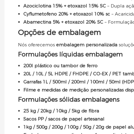
Azociclotina 15% + etoxazol 15% SC
– Dupla aç
Cyflumetofeno 20% + etoxazol 10% sc
– Acaric
Abamectina 5% + etoxazol 20% SC
– Formulação
Opções de embalagem
Nós oferecemos
embalagem personalizada
soluçõ
Formulações líquidas embalagem
200l plástico ou tambor de ferro
20L / 10L / 5L HDPE / FHDPE / CO-EX / PET tam
Garrafas 1L / 500ml / 200ml / 100ml / 50ml (HD
Filme e medidas de medição personalizadas disp
Formulações sólidas embalagens
25 kg / 20kg / 10kg / 5kg de fibra
Sacos PP / sacos de papel artesanal
1kg / 500g / 200g / 100g / 50g / 20g de papel al