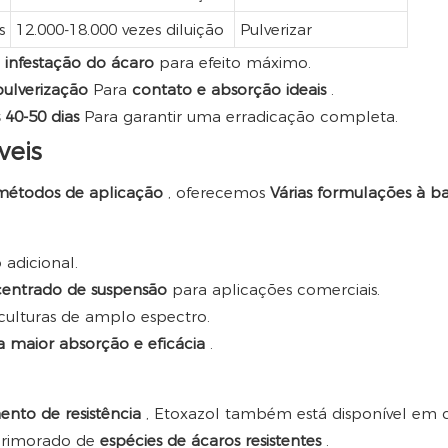
s
12.000-18.000 vezes diluição
Pulverizar
e infestação do ácaro
para efeito máximo.
pulverização
Para
contato e absorção ideais
.
s 40-50 dias
Para garantir uma erradicação completa.
veis
 métodos de aplicação
, oferecemos
Várias formulações à b
 adicional.
entrado de suspensão
para aplicações comerciais.
ulturas de amplo espectro.
a maior absorção e eficácia
.
nto de resistência
, Etoxazol também está disponível em 
primorado de
espécies de ácaros resistentes
.