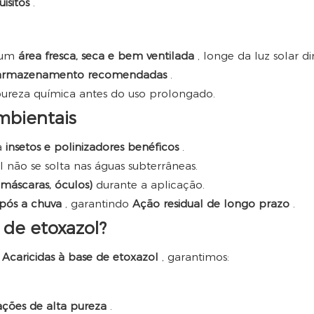
isitos
.
 um
área fresca, seca e bem ventilada
, longe da luz solar di
e armazenamento recomendadas
.
pureza química antes do uso prolongado.
mbientais
a
insetos e polinizadores benéficos
.
l não se solta nas águas subterrâneas.
, máscaras, óculos)
durante a aplicação.
pós a chuva
, garantindo
Ação residual de longo prazo
.
 de etoxazol?
e
Acaricidas à base de etoxazol
, garantimos:
ções de alta pureza
.