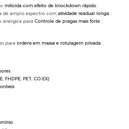
ão
miticida com efeito de knockdown rápido
.
ida de amplo espectro com
atividade residual longa
.
 sinérgica para
Controle de pragas mais forte
.
es para
ordens em massa e rotulagem privada
.
bores
PE, FHDPE, PET, CO-EX)
oníveis
umínio