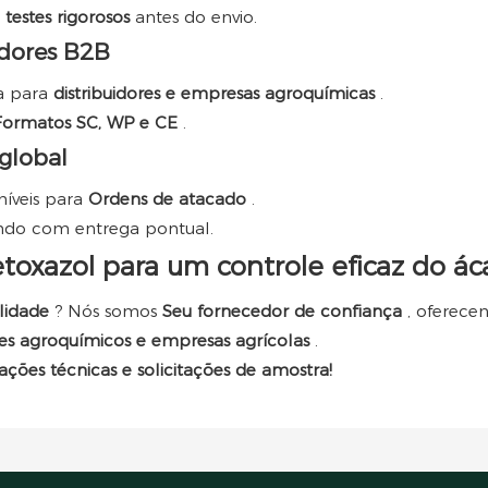
e
testes rigorosos
antes do envio.
adores B2B
a para
distribuidores e empresas agroquímicas
.
Formatos SC, WP e CE
.
global
níveis para
Ordens de atacado
.
do com entrega pontual.
oxazol para um controle eficaz do áca
alidade
? Nós somos
Seu fornecedor de confiança
, oferec
es agroquímicos e empresas agrícolas
.
ções técnicas e solicitações de amostra!