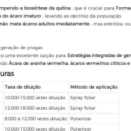
ompendo a biossíntese da quitina
, que é crucial para
Formaç
da do ácaro imaturo
, levando ao declínio da população.
 não mata ácaros adultos imediatamente
, mas esteriliza -os
 geração de pragas.
 -o uma excelente opção para
Estratégias integradas de g
indo
Ácara de aranha vermelha, ácaros vermelhos cítricos
uras
Taxa de diluição
Método de aplicação
10.000-15.000 vezes diluição
Spray foliar
12.000-18.000 vezes diluição
Spray foliar
8.000 a 12.000 vezes diluição
Pulverizar
10.000-15.000 vezes diluição
Pulverizar