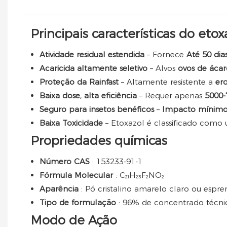
Principais características do etox
Atividade residual estendida
– Fornece
Até 50 dia
Acaricida altamente seletivo
– Alvos
ovos de ácar
Proteção da Rainfast
– Altamente resistente a
er
Baixa dose, alta eficiência
– Requer apenas
5000-
Seguro para insetos benéficos
–
Impacto mínimo 
Baixa Toxicidade
– Etoxazol é classificado com
Propriedades químicas
Número CAS
: 153233-91-1
Fórmula Molecular
: C₂₁H₂₃F₂NO₂
Aparência
: Pó cristalino amarelo claro ou espr
Tipo de formulação
: 96% de concentrado técni
Modo de Ação