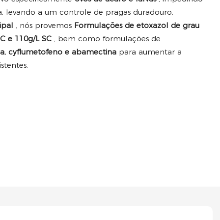
, levando a um controle de pragas duradouro.
cipal
, nós provemos
Formulações de etoxazol de grau
SC e 110g/L SC
, bem como formulações de
ina, cyflumetofeno e abamectina
para aumentar a
stentes.