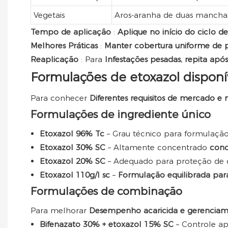
Vegetais
Aros-aranha de duas mancha
Tempo de aplicação
:
Aplique no início do ciclo d
Melhores Práticas
:
Manter cobertura uniforme de 
Reaplicação
: Para
Infestações pesadas, repita apó
Formulações de etoxazol disponí
Para conhecer
Diferentes requisitos de mercado e
Formulações de ingrediente único
Etoxazol 96% Tc
– Grau técnico para formulação
Etoxazol 30% SC
– Altamente concentrado
conc
Etoxazol 20% SC
– Adequado para proteção de c
Etoxazol 110g/l sc
–
Formulação equilibrada par
Formulações de combinação
Para melhorar
Desempenho acaricida e gerenciame
Bifenazato 30% + etoxazol 15% SC
– Controle a