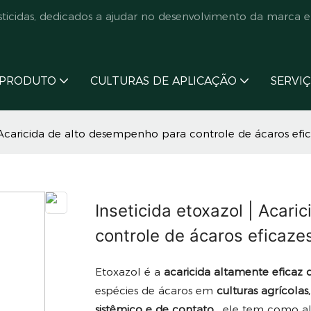
cidas, dedicados a ajudar no desenvolvimento da marca e
PRODUTO
CULTURAS DE APLICAÇÃO
SERVI
| Acaricida de alto desempenho para controle de ácaros efi
Inseticida etoxazol | Acar
controle de ácaros eficaze
Etoxazol é a
acaricida altamente eficaz
espécies de ácaros em
culturas agrícolas
sistêmico e de contato
, ele tem como a