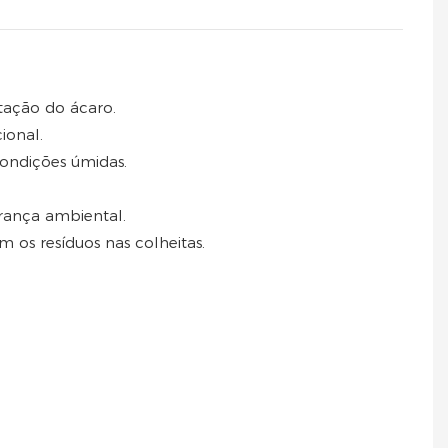
stação do ácaro.
ional.
ondições úmidas.
urança ambiental.
 os resíduos nas colheitas.