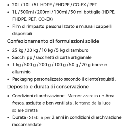
20L / 10L / 5L HDPE / FHDPE / CO-EX / PET
1L / 500ml / 200ml / 100ml / 50 ml bottiglie (HDPE,
FHDPE, PET, CO-EX)
Film di rimpasto personalizzato e misura i cappelli
disponibili
Confezionamento di formulazioni solide
25 kg / 20 kg / 10 kg / 5 kg di tamburo
Sacchi pp / sacchetti di carta artigianale
1 kg / 500 g / 200 g / 100 g / 50 g / 20 g borse in
alluminio
Packaging personalizzato secondo il cliente’requisiti
.
Deposito e durata di conservazione
Condizioni di archiviazione
: Memorizzare in un
Area
fresca, asciutta e ben ventilata
, lontano dalla luce
solare diretta.
Durata
: Stabile per
2 anni in condizioni di archiviazione
raccomandate
.