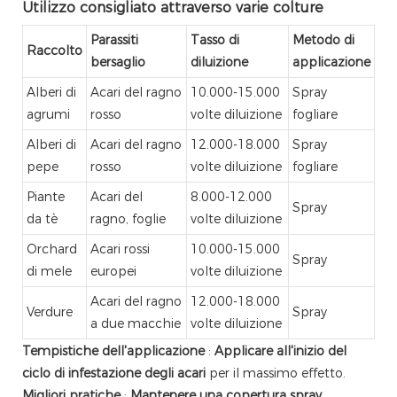
Utilizzo consigliato attraverso varie colture
Parassiti
Tasso di
Metodo di
Raccolto
bersaglio
diluizione
applicazione
Alberi di
Acari del ragno
10.000-15.000
Spray
agrumi
rosso
volte diluizione
fogliare
Alberi di
Acari del ragno
12.000-18.000
Spray
pepe
rosso
volte diluizione
fogliare
Piante
Acari del
8.000-12.000
Spray
da tè
ragno, foglie
volte diluizione
Orchard
Acari rossi
10.000-15.000
Spray
di mele
europei
volte diluizione
Acari del ragno
12.000-18.000
Verdure
Spray
a due macchie
volte diluizione
Tempistiche dell'applicazione
:
Applicare all'inizio del
ciclo di infestazione degli acari
per il massimo effetto.
Migliori pratiche
:
Mantenere una copertura spray