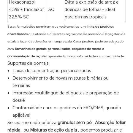
Hexaconazol
Evita a explosão de arroz e
4,5% + triciclazol
SC
doenças de folhas – ideal
22,5% SC
para climas tropicais
Essas formulações permitem que você construa um
linha de produtos
diversificados
que atende a diferentes segmentos de mercado—De vegetais de
estufa a fazendas de grãos em larga escala. Cada produto pode ser adaptado
com
Tamanhos de garrafa personalizados, etiquetas de marca e
documentação de registro
, garantindo total conformidade e competitividade.
Suportes de pomais:
Taxas de concentração personalizadas
Desenvolvimento de novas misturas binárias ou
ternárias
Impressão multilíngue de etiquetas e preparação de
dossiê
Conformidade com os padrões da FAO/OMS, quando
aplicável
Se seu mercado prioriza
grânulos sem pó
,
Absorção foliar
rápida
, ou
Misturas de ação dupla
, podemos produzir e