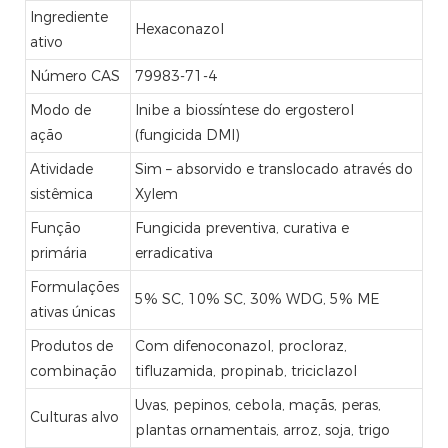
Ingrediente
Hexaconazol
ativo
Número CAS
79983-71-4
Modo de
Inibe a biossíntese do ergosterol
ação
(fungicida DMI)
Atividade
Sim – absorvido e translocado através do
sistêmica
Xylem
Função
Fungicida preventiva, curativa e
primária
erradicativa
Formulações
5% SC, 10% SC, 30% WDG, 5% ME
ativas únicas
Produtos de
Com difenoconazol, procloraz,
combinação
tifluzamida, propinab, triciclazol
Uvas, pepinos, cebola, maçãs, peras,
Culturas alvo
plantas ornamentais, arroz, soja, trigo