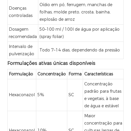
Oídio em pó, ferrugem, manchas de
Doenças
folhas, molde preto, crosta, bainha,
controladas
explosão de arroz
Dosagem
50–100 ml / 100l de água por aplicação
recomendada
(spray foliar)
Intervalo de
Todo 7–14 dias, dependendo da pressão
pulverização
Formulações ativas únicas disponíveis
Formulação
Concentração
Forma
Características
Concentração
padrão para frutas
Hexaconazol
5%
SC
e vegetais, à base
de água e estável
Maior
concentração para
Hexaconazol
10%
SC
culturas largas de