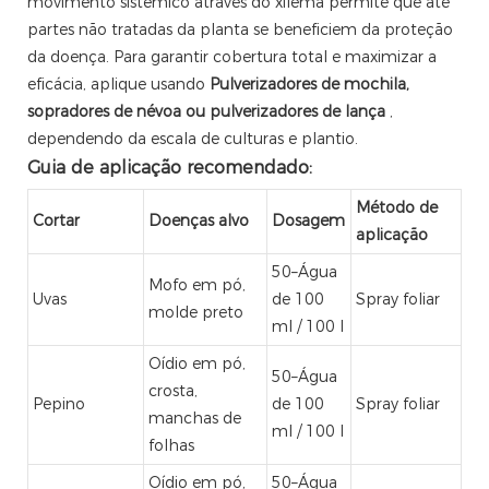
movimento sistêmico através do xilema permite que até
partes não tratadas da planta se beneficiem da proteção
da doença. Para garantir cobertura total e maximizar a
eficácia, aplique usando
Pulverizadores de mochila,
sopradores de névoa ou pulverizadores de lança
,
dependendo da escala de culturas e plantio.
Guia de aplicação recomendado:
Método de
Cortar
Doenças alvo
Dosagem
aplicação
50–Água
Mofo em pó,
Uvas
de 100
Spray foliar
molde preto
ml / 100 l
Oídio em pó,
50–Água
crosta,
Pepino
de 100
Spray foliar
manchas de
ml / 100 l
folhas
Oídio em pó,
50–Água