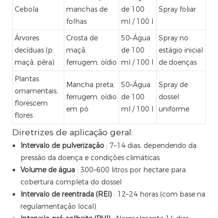
Cebola
manchas de
de 100
Spray foliar
folhas
ml / 100 l
Árvores
Crosta de
50–Água
Spray no
decíduas (p.
maçã,
de 100
estágio inicial
maçã, pêra)
ferrugem, oídio
ml / 100 l
de doenças
Plantas
Mancha preta,
50–Água
Spray de
ornamentais,
ferrugem, oídio
de 100
dossel
florescem
em pó
ml / 100 l
uniforme
flores
Diretrizes de aplicação geral:
Intervalo de pulverização
: 7–14 dias, dependendo da
pressão da doença e condições climáticas
Volume de água
: 300–600 litros por hectare para
cobertura completa do dossel
Intervalo de reentrada (REI)
: 12–24 horas (com base na
regulamentação local)