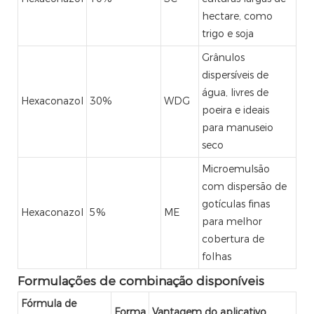
hectare, como
trigo e soja
Grânulos
dispersíveis de
água, livres de
Hexaconazol
30%
WDG
poeira e ideais
para manuseio
seco
Microemulsão
com dispersão de
gotículas finas
Hexaconazol
5%
ME
para melhor
cobertura de
folhas
Formulações de combinação disponíveis
Fórmula de
Forma
Vantagem do aplicativo