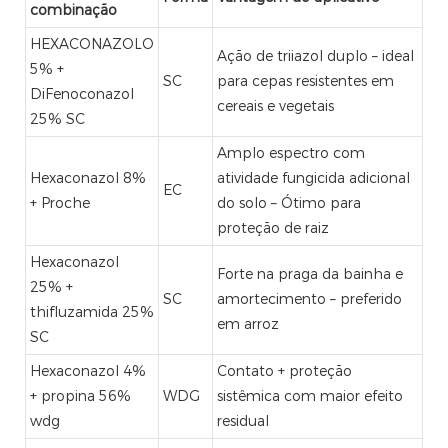
combinação
HEXACONAZOLO
Ação de triiazol duplo – ideal
5% +
SC
para cepas resistentes em
DiFenoconazol
cereais e vegetais
25% SC
Amplo espectro com
Hexaconazol 8%
atividade fungicida adicional
EC
+ Proche
do solo – Ótimo para
proteção de raiz
Hexaconazol
Forte na praga da bainha e
25% +
SC
amortecimento – preferido
thifluzamida 25%
em arroz
SC
Hexaconazol 4%
Contato + proteção
+ propina 56%
WDG
sistêmica com maior efeito
wdg
residual