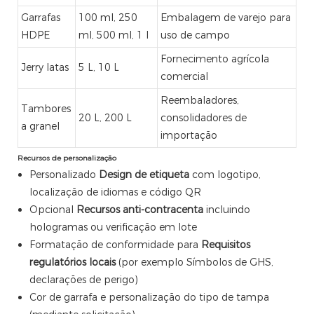
Garrafas
100 ml, 250
Embalagem de varejo para
HDPE
ml, 500 ml, 1 l
uso de campo
Fornecimento agrícola
Jerry latas
5 L, 10 L
comercial
Reembaladores,
Tambores
20 L, 200 L
consolidadores de
a granel
importação
Recursos de personalização
Personalizado
Design de etiqueta
com logotipo,
localização de idiomas e código QR
Opcional
Recursos anti-contracenta
incluindo
hologramas ou verificação em lote
Formatação de conformidade para
Requisitos
regulatórios locais
(por exemplo Símbolos de GHS,
declarações de perigo)
Cor de garrafa e personalização do tipo de tampa