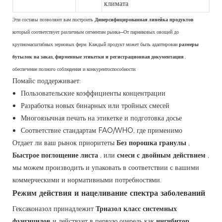
климата
Эти составы позволяют вам построить
Диверсифицированная линейка продуктов
который соответствует различным сегментам рынка—От парниковых овощей до
крупномасштабных зерновых ферм. Каждый продукт может быть адаптирован
размеры
бутылок на заказ, фирменные этикетки и регистрационная документация
,
обеспечение полного соблюдения и конкурентоспособности.
Помайс поддерживает:
Пользовательские коэффициенты концентрации
Разработка новых бинарных или тройных смесей
Многоязычная печать на этикетке и подготовка досье
Соответствие стандартам FAO/WHO, где применимо
Отдает ли ваш рынок приоритеты
Без порошка гранулы
,
Быстрое поглощение листа
, или
смеси с двойным действием
,
мы можем производить и упаковать в соответствии с вашими
коммерческими и нормативными потребностями.
Режим действия и нацеливание спектра заболеваний
Гексаконазол принадлежит
Триазол класс системных
фунгицидов
и действует в первую очередь как
ингибитор