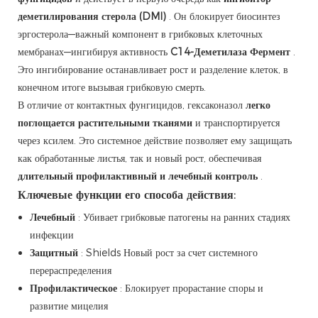
деметилирования стерола (DMI)
. Он блокирует биосинтез
эргостерола—важный компонент в грибковых клеточных
мембранах—ингибируя активность
C14-Деметилаза Фермент
.
Это ингибирование останавливает рост и разделение клеток, в
конечном итоге вызывая грибковую смерть.
В отличие от контактных фунгицидов, гексаконазол
легко
поглощается растительными тканями
и транспортируется
через ксилем. Это системное действие позволяет ему защищать
как обработанные листья, так и новый рост, обеспечивая
длительный профилактивный и лечебный контроль
.
Ключевые функции его способа действия:
Лечебный
: Убивает грибковые патогены на ранних стадиях
инфекции
Защитный
: Shields Новый рост за счет системного
перераспределения
Профилактическое
: Блокирует прорастание споры и
развитие мицелия