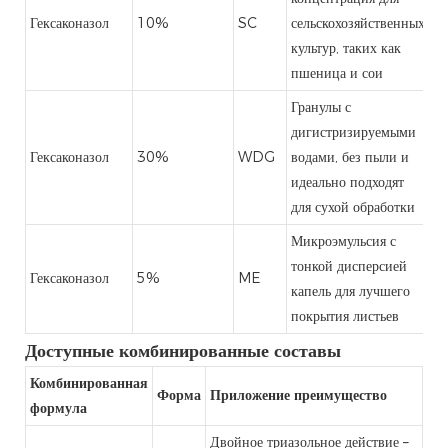
Гексаконазол
10%
SC
сельскохозяйственных
культур, таких как
пшеница и сои
Гранулы с
дигистризируемыми
Гексаконазол
30%
WDG
водами, без пыли и
идеально подходят
для сухой обработки
Микроэмульсия с
тонкой дисперсией
Гексаконазол
5%
ME
капель для лучшего
покрытия листьев
Доступные комбинированные составы
Комбинированная
Форма
Приложение преимущество
формула
Двойное триазольное действие –