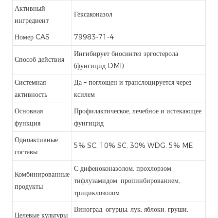
Активный
Гексаконазол
ингредиент
Номер CAS
79983-71-4
Ингибирует биосинтез эргостерола
Способ действия
(фунгицид DMI)
Системная
Да – поглощен и транслоцируется через
активность
ксилем
Основная
Профилактическое, лечебное и истекающее
функция
фунгицид
Одноактивные
5% SC, 10% SC, 30% WDG, 5% ME
составы
С дифеноконазолом, прохлорзом,
Комбинированные
тифлузамидом, пропинбированием,
продукты
трициклозолом
Виноград, огурцы, лук, яблоки, груши,
Целевые культуры