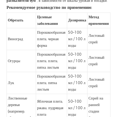
распылители бум
, в зависимости от шкалы урожая и посадки.
Рекомендуемое руководство по применению:
Целевые
Метод
Обрезать
Дозировка
заболевания
применения
Порошкообразная
50–100
Листовый
Виноград
плита, черная
мл / 100 л
спрей
форма
воды
Порошкообразная
50–100
Листовый
Огурцы
плита, плита,
мл / 100 л
спрей
пятна листьев
воды
Порошкообразная
50–100
Листовый
Лук
плита, пятна
мл / 100 л
спрей
листьев
воды
Лиственные
Спрей на
Яблочная плита,
50–100
деревья
ранней
ржава, пудрящая
мл / 100 л
(например,
стадии
плита
воды