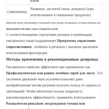
взрыв
Ржавчина, листовой гниль, антракноз (при
Соя/пшеница
использовании в смешанных продуктах)
Широкий спектр заболеваний и системный охват делают гексаконазол лучшим выбором для
приложения теплицы, сада и открытого поля
С соответствующими стратегиями ротации и комбинации
гексаконазол также поддерживает
Программы управления
сопротивлением
, особенно в регионах с высоким давлением
использования фунгицидов.
Методы применения и рекомендованная дозировка
Гексаконазол наиболее эффективен при применении как
Профилактическое или раннее лечебное спрей для листа
. Его
системное движение через ксилемы позволяет даже
необработанным частям растения получать пользу от защиты от
заболеваний. Чтобы обеспечить полное покрытие и
максимизировать эффективность, применить использование
Распылители рюкзаков, воздуходувки тумана или