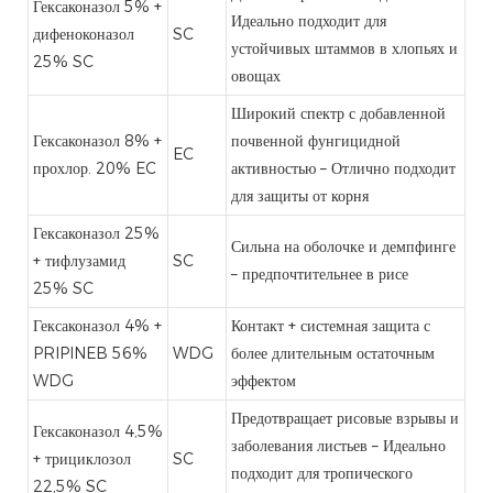
Гексаконазол 5% +
Идеально подходит для
дифеноконазол
SC
устойчивых штаммов в хлопьях и
25% SC
овощах
Широкий спектр с добавленной
Гексаконазол 8% +
почвенной фунгицидной
EC
прохлор. 20% EC
активностью – Отлично подходит
для защиты от корня
Гексаконазол 25%
Сильна на оболочке и демпфинге
+ тифлузамид
SC
– предпочтительнее в рисе
25% SC
Гексаконазол 4% +
Контакт + системная защита с
PRIPINEB 56%
WDG
более длительным остаточным
WDG
эффектом
Предотвращает рисовые взрывы и
Гексаконазол 4,5%
заболевания листьев – Идеально
+ трициклозол
SC
подходит для тропического
22,5% SC