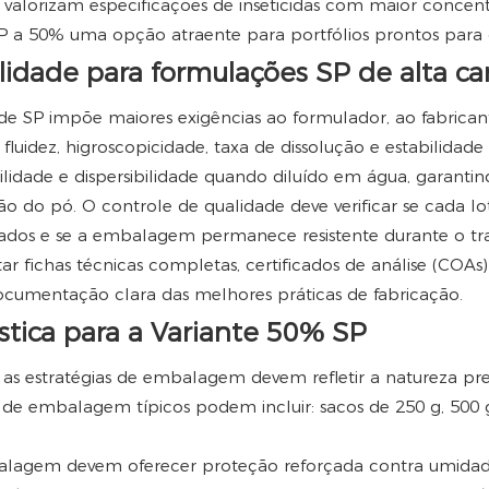
 valorizam especificações de inseticidas com maior conce
SP a 50% uma opção atraente para portfólios prontos para
lidade para formulações SP de alta ca
 SP impõe maiores exigências ao formulador, ao fabrican
fluidez, higroscopicidade, taxa de dissolução e estabilidad
idade e dispersibilidade quando diluído em água, garantind
o do pó. O controle de qualidade deve verificar se cada l
lados e se a embalagem permanece resistente durante o t
ar fichas técnicas completas, certificados de análise (COAs
ocumentação clara das melhores práticas de fabricação.
tica para a Variante 50% SP
, as estratégias de embalagem devem refletir a natureza pr
e embalagem típicos podem incluir: sacos de 250 g, 500 g,
balagem devem oferecer proteção reforçada contra umidade