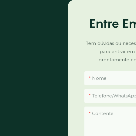
Entre E
Tem dúvidas ou necess
para entrar em
prontamente co
Nome
Telefone/WhatsAp
Contente