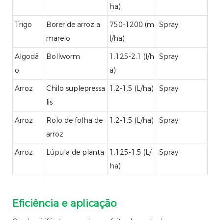
ha)
Trigo
Borer de arroz a
750-1200 (m
Spray
marelo
l/ha)
Algodã
Bollworm
1.125-2.1 (l/h
Spray
o
a)
Arroz
Chilo suplepressa
1.2-1.5 (L/ha)
Spray
lis
Arroz
Rolo de folha de
1.2-1.5 (L/ha)
Spray
arroz
Arroz
Lúpula de planta
1.125-1.5 (L/
Spray
ha)
Eficiência e aplicação