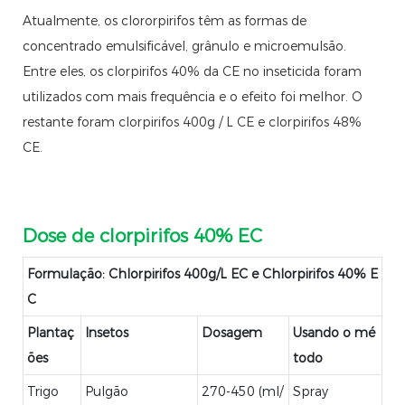
Atualmente, os clororpirifos têm as formas de
concentrado emulsificável, grânulo e microemulsão.
Entre eles, os clorpirifos 40% da CE no inseticida foram
utilizados com mais frequência e o efeito foi melhor. O
restante foram clorpirifos 400g / L CE e clorpirifos 48%
CE.
Dose de clorpirifos 40% EC
Formulação: Chlorpirifos 400g/L EC e Chlorpirifos 40% E
C
Plantaç
Insetos
Dosagem
Usando o mé
ões
todo
Trigo
Pulgão
270-450 (ml/
Spray