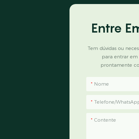
Entre E
Tem dúvidas ou necess
para entrar em
prontamente co
Nome
Telefone/WhatsAp
Contente