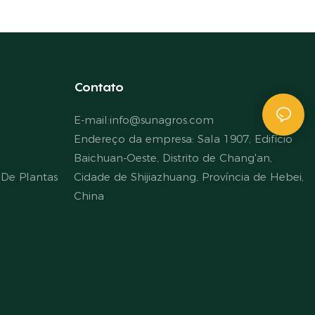
Contato
E-mail:
info@sunagros.com
Endereço da empresa: Sala 1907, Edifício
Baichuan-Oeste, Distrito de Chang'an,
De Plantas
Cidade de Shijiazhuang, Província de Hebei,
China