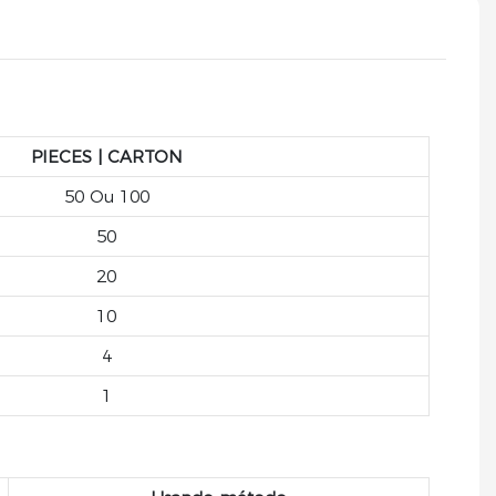
PIECES | CARTON
50 Ou 100
50
20
10
4
1