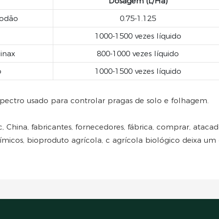
Dosagem (L/Ha)
godão
0.75-1.125
1000-1500 vezes líquido
inax
800-1000 vezes líquido
o
1000-1500 vezes líquido
spectro usado para controlar pragas de solo e folhagem.
, China, fabricantes, fornecedores, fábrica, comprar, atacado
uímicos, bioproduto agrícola, c agrícola biológico deixa u