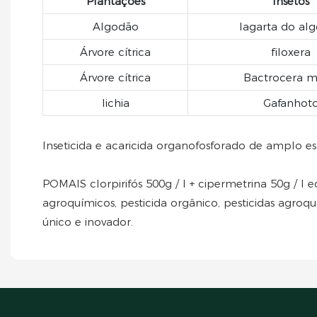
Plantações
Insetos
Algodão
lagarta do al
Árvore cítrica
filoxera
Árvore cítrica
Bactrocera m
lichia
Gafanhot
Inseticida e acaricida organofosforado de amplo e
POMAIS clorpirifós 500g / l + cipermetrina 50g / l ec
agroquímicos, pesticida orgânico, pesticidas agroq
único e inovador.