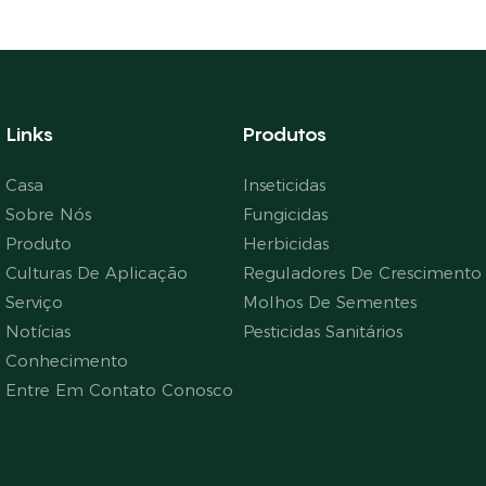
Links
Produtos
Casa
Inseticidas
Sobre Nós
Fungicidas
Produto
Herbicidas
Culturas De Aplicação
Reguladores De Crescimento 
Serviço
Molhos De Sementes
Notícias
Pesticidas Sanitários
Conhecimento
Entre Em Contato Conosco