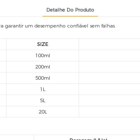
Detalhe Do Produto
ara garantir um desempenho confiável sem falhas.
SIZE
100ml
200ml
500ml
1L
5L
20L