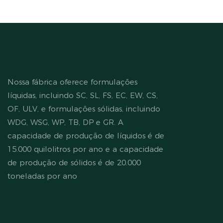
Nossa fábrica oferece formulações
líquidas, incluindo SC, SL, FS, EC, EW, CS,
OF, ULV, e formulações sólidas, incluindo
WDG, WSG, WP, TB, DP e GR. A
capacidade de produção de líquidos é de
15.000 quilolitros por ano e a capacidade
de produção de sólidos é de 20.000
toneladas por ano