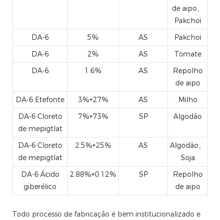
de aipo、
Pakchoi
DA-6
5%
AS
Pakchoi
DA-6
2%
AS
Tomate
DA-6
1.6%
AS
Repolho
de aipo
DA-6·Etefonte
3%+27%
AS
Milho
DA-6·Cloreto
7%+73%
SP
Algodão
de mepigtlat
DA-6·Cloreto
2.5%+25%
AS
Algodão、
de mepigtlat
Soja
DA-6·Ácido
2.88%+0.12%
SP
Repolho
giberélico
de aipo
Todo processo de fabricação é bem institucionalizado e