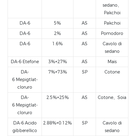
sedano、
Pakchoi
DA-6
5%
AS
Pakchoi
DA-6
2%
AS
Pomodoro
DA-6
1.6%
AS
Cavolo di
sedano
DA-6·Etefone
3%+27%
AS
Mais
DA-
7%+73%
SP
Cotone
6·Mepigtlat-
cloruro
DA-
2.5%+25%
AS
Cotone、Soia
6·Mepigtlat-
cloruro
DA-6·Acido
2.88%+0.12%
SP
Cavolo di
gibberellico
sedano