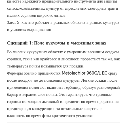
качестве надежного предварительного инструмента для защиты
сельскохозяйственных культур от агрессивных ежегодных трав и
мелких сорняков широких литков.
Здесь’S, как это работает в реальных областях в разных культурах
и условиях выращивания.
Сценарий 1: Поле кукурузы в умеренных зонах
Во многих кукурузных областях с умеренным весенним осадком
сорняки, такие как крабграсс и лисохвост, прорастают так же, как
температура почвы повышается для посадки.
Фермеры обычно применяются
Metolachlor 960G/L EC
сразу
после посадки, но до появления кукурузы. Легкие осадки после
применения помогают включить гербицид, образуя равномерный
барьер в верхнем слое почвы. Это гарантирует, что травяные
сорняки поглощают активный ингредиент во время прорастания,
предотвращая конкуренцию за питательные вещества и
влажность во время фазы критического установки.