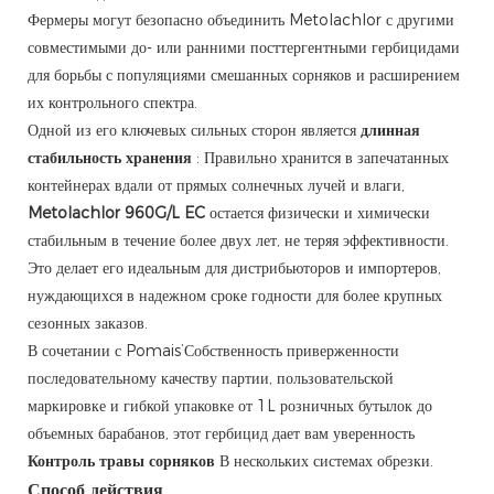
Фермеры могут безопасно объединить Metolachlor с другими
совместимыми до- или ранними посттергентными гербицидами
для борьбы с популяциями смешанных сорняков и расширением
их контрольного спектра.
Одной из его ключевых сильных сторон является
длинная
стабильность хранения
: Правильно хранится в запечатанных
контейнерах вдали от прямых солнечных лучей и влаги,
Metolachlor 960G/L EC
остается физически и химически
стабильным в течение более двух лет, не теряя эффективности.
Это делает его идеальным для дистрибьюторов и импортеров,
нуждающихся в надежном сроке годности для более крупных
сезонных заказов.
В сочетании с Pomais’Собственность приверженности
последовательному качеству партии, пользовательской
маркировке и гибкой упаковке от 1L розничных бутылок до
объемных барабанов, этот гербицид дает вам уверенность
Контроль травы сорняков
В нескольких системах обрезки.
Способ действия