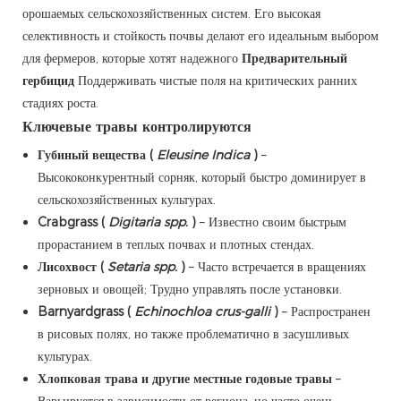
орошаемых сельскохозяйственных систем. Его высокая
селективность и стойкость почвы делают его идеальным выбором
для фермеров, которые хотят надежного
Предварительный
гербицид
Поддерживать чистые поля на критических ранних
стадиях роста.
Ключевые травы контролируются
Губиный вещества (
Eleusine Indica
)
–
Высококонкурентный сорняк, который быстро доминирует в
сельскохозяйственных культурах.
Crabgrass (
Digitaria spp.
)
– Известно своим быстрым
прорастанием в теплых почвах и плотных стендах.
Лисохвост (
Setaria spp.
)
– Часто встречается в вращениях
зерновых и овощей; Трудно управлять после установки.
Barnyardgrass (
Echinochloa crus-galli
)
– Распространен
в рисовых полях, но также проблематично в засушливых
культурах.
Хлопковая трава и другие местные годовые травы
–
Варьируется в зависимости от региона, но часто очень