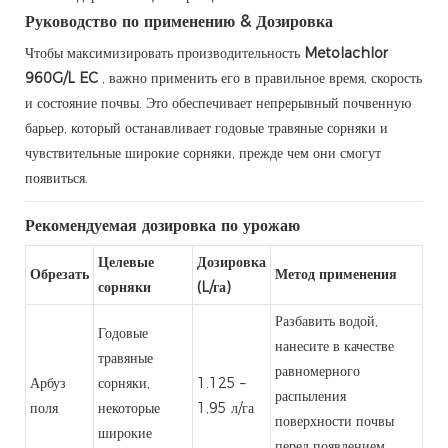
Руководство по применению & Дозировка
Чтобы максимизировать производительность
Metolachlor
960G/L EC
, важно применить его в правильное время, скорость
и состояние почвы. Это обеспечивает непрерывный почвенную
барьер, который останавливает годовые травяные сорняки и
чувствительные широкие сорняки, прежде чем они смогут
появиться.
Рекомендуемая дозировка по урожаю
Целевые
Дозировка
Обрезать
Метод применения
сорняки
(L/га)
Разбавить водой,
Годовые
нанесите в качестве
травяные
равномерного
Арбуз
сорняки,
1.125 –
распыления
поля
некоторые
1,95 л/га
поверхности почвы
широкие
перед появлением