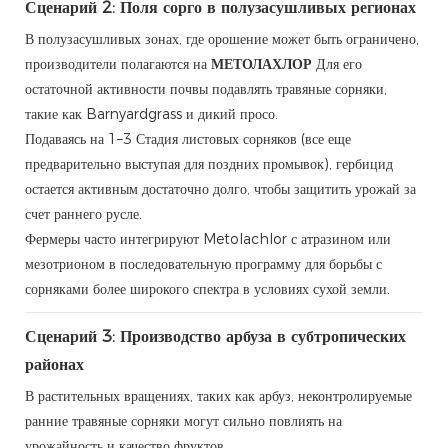
Сценарий 2: Поля сорго в полузасушливых регионах
В полузасушливых зонах, где орошение может быть ограничено,
производители полагаются на
МЕТОЛАХЛОР
Для его
остаточной активности почвы подавлять травяные сорняки,
такие как Barnyardgrass и дикий просо.
Подаваясь на 1–3 Стадия листовых сорняков (все еще
предварительно выступая для поздних промывок), гербицид
остается активным достаточно долго, чтобы защитить урожай за
счет раннего русле.
Фермеры часто интегрируют Metolachlor с атразином или
мезотрионом в последовательную программу для борьбы с
сорняками более широкого спектра в условиях сухой земли.
Сценарий 3: Производство арбуза в субтропических
районах
В растительных вращениях, таких как арбуз, неконтролируемые
ранние травяные сорняки могут сильно повлиять на
урожайность и качество фруктов.