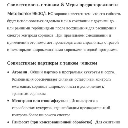
Совместимость с танком & Меры предосторожности
Metolachlor 960G/L EC
хорошо известен тем, что его гибкость
будет использоваться отдельно или в сочетании с другими до-
или ранними гербицидами после восхищения для расширения
спектра контроля сорняков. При правильном смешивании и
применении это помогает производителям справляться с травой
и некоторыми широколистными сорняками в одной программе.
Совместимые партнеры с танком -миксом
Атразин
: Общий партнер в программах кукурузы и сорго.
Комбинация обеспечивает сильный остаточный контроль
ежегодных сорняков широкого листа в дополнение к
травяным сорнякам.
Мезотрион или изоксафлутоле
: Используется в
севооборотах кукурузы, где необходим предварительный
контроль более широкого спектра.
Глифосат (при консервационной обработке)
: Для сжигания