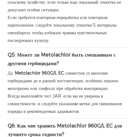
сельскому хозяйству, если только ваш локальный этикетка не
допускает особые ситуации.
Если требуется повторная переработка или повторная
переполнение, следуйте локальному этикетке’S интервалы
севооборота, чтобы избежать травмы чувствительных
последующих культур.
Q5: Может ли Metolachlor быть смешанным с
другими гербицидами?
Да.
Metolachlor 960G/L EC
совместим со многими
гербицидами до и ранней постэмгенции, особенно атразин,
мезотрионе или глифосат при обработке консервации.
Всегда выполняйте тест JAR, если вы не уверены в
совместимости, и следуйте указаниям метки для смешивания
порядка и рекомендуемых адъювантов.
Q6: Как мне хранить Metolachlor 960G/L EC для
лучшего срока годности?