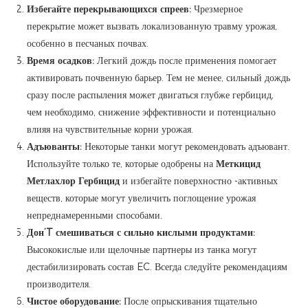
Избегайте перекрывающихся спреев:
Чрезмерное
перекрытие может вызвать локализованную травму урожая,
особенно в песчаных почвах.
Время осадков:
Легкий дождь после применения помогает
активировать почвенную барьер. Тем не менее, сильный дождь
сразу после распыления может двигаться глубже гербицид,
чем необходимо, снижение эффективности и потенциально
влияя на чувствительные корни урожая.
Адъюванты:
Некоторые танки могут рекомендовать адъювант.
Используйте только те, которые одобрены на
Меткицид
Метлахлор Гербицид
и избегайте поверхностно -активных
веществ, которые могут увеличить поглощение урожая
непреднамеренными способами.
Дон’T смешиваться с сильно кислыми продуктами:
Высококислые или щелочные партнеры из танка могут
дестабилизировать состав EC. Всегда следуйте рекомендациям
производителя.
Чистое оборудование:
После опрыскивания тщательно