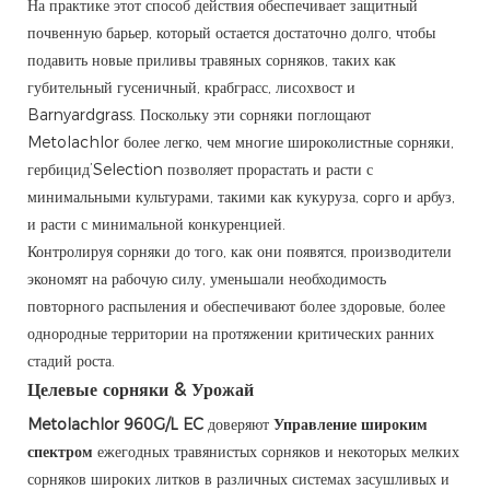
На практике этот способ действия обеспечивает защитный
почвенную барьер, который остается достаточно долго, чтобы
подавить новые приливы травяных сорняков, таких как
губительный гусеничный, крабграсс, лисохвост и
Barnyardgrass. Поскольку эти сорняки поглощают
Metolachlor более легко, чем многие широколистные сорняки,
гербицид’Selection позволяет прорастать и расти с
минимальными культурами, такими как кукуруза, сорго и арбуз,
и расти с минимальной конкуренцией.
Контролируя сорняки до того, как они появятся, производители
экономят на рабочую силу, уменьшали необходимость
повторного распыления и обеспечивают более здоровые, более
однородные территории на протяжении критических ранних
стадий роста.
Целевые сорняки & Урожай
Metolachlor 960G/L EC
доверяют
Управление широким
спектром
ежегодных травянистых сорняков и некоторых мелких
сорняков широких литков в различных системах засушливых и