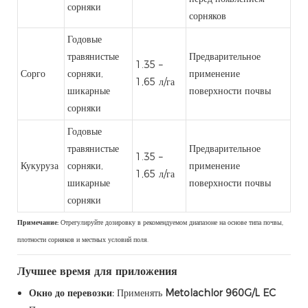
сорняки
сорняков
Годовые
травянистые
Предварительное
1.35 –
Сорго
сорняки,
применение
1,65 л/га
шикарные
поверхности почвы
сорняки
Годовые
травянистые
Предварительное
1.35 –
Кукуруза
сорняки,
применение
1,65 л/га
шикарные
поверхности почвы
сорняки
Примечание:
Отрегулируйте дозировку в рекомендуемом диапазоне на основе типа почвы,
плотности сорняков и местных условий поля.
Лучшее время для приложения
Окно до перевозки:
Применять
Metolachlor 960G/L EC