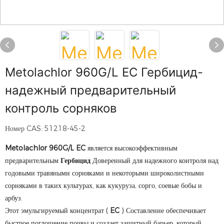
Metolachlor 960G/L EC Гербицид-
надежный предварительный
контроль сорняков
Номер CAS: 51218-45-2
Metolachlor 960G/L EC
является высокоэффективным
предварительным
Гербицид
Доверенный для надежного контроля над
годовыми травяными сорняками и некоторыми широколистными
сорняками в таких культурах, как кукуруза, сорго, соевые бобы и
арбуз.
Этот эмульгируемый концентрат (
EC
) Составление обеспечивает
быстрое поглощение почвы и создает защитный барьер, который