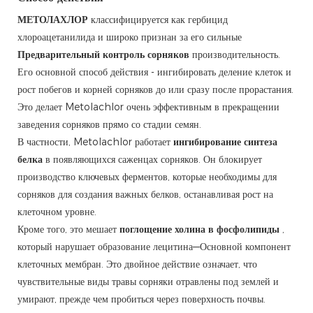
МЕТОЛАХЛОР
классифицируется как гербицид
хлороацетанилида и широко признан за его сильные
Предварительный контроль сорняков
производительность.
Его основной способ действия - ингибировать деление клеток и
рост побегов и корней сорняков до или сразу после прорастания.
Это делает Metolachlor очень эффективным в прекращении
заведения сорняков прямо со стадии семян.
В частности, Metolachlor работает
ингибирование синтеза
белка
в появляющихся саженцах сорняков. Он блокирует
производство ключевых ферментов, которые необходимы для
сорняков для создания важных белков, останавливая рост на
клеточном уровне.
Кроме того, это мешает
поглощение холина в фосфолипиды
,
который нарушает образование лецитина—Основной компонент
клеточных мембран. Это двойное действие означает, что
чувствительные виды травы сорняки отравлены под землей и
умирают, прежде чем пробиться через поверхность почвы.