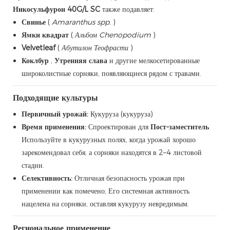
Никосульфурон 40G/L SC
также подавляет:
Свинье
(
Amaranthus spp.
)
Ямки квадрат
(
Альбом Chenopodium
)
Velvetleaf
(
Абутилон Теофрасти
)
Коклбур
,
Утренняя слава
и другие мелкосетированные
широколистные сорняки, появляющиеся рядом с травами.
Подходящие культуры
Первичный урожай:
Кукуруза (кукуруза)
Время применения:
Спроектирован для
Пост-заместитель
Используйте в кукурузных полях, когда урожай хорошо
зарекомендовал себя, а сорняки находятся в 2–4 листовой
стадии.
Селективность:
Отличная безопасность урожая при
применении как помечено; Его системная активность
нацелена на сорняки, оставляя кукурузу невредимым.
Региональное применение