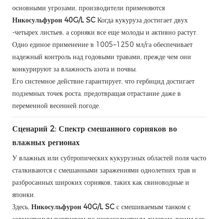
основными угрозами, производители применяются
Никосульфурон 40G/L SC
Когда кукуруза достигает двух
-четырех листьев, а сорняки все еще молоды и активно растут.
Одно единое применение в 1005–1250 мл/га обеспечивает
надежный контроль над годовыми травами, прежде чем они
конкурируют за влажность азота и почвы.
Его системное действие гарантирует, что гербицид достигает
подземных точек роста, предотвращая отрастание даже в
переменной весенней погоде.
Сценарий 2: Спектр смешанного сорняков во
влажных регионах
У влажных или субтропических кукурузных областей поля часто
сталкиваются с смешанными заражениями однолетних трав и
разбросанных широких сорняков, таких как свиноводные и
японки.
Здесь,
Никосульфурон 40G/L SC
с смешиваемым танком с
совместимым партнером по широколистным лидером, таким как