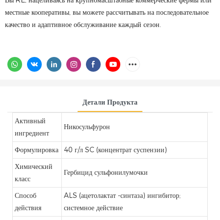
Вы’RE, нацеливаясь на крупномасштабные коммерческие фермы или
местные кооперативы, вы можете рассчитывать на последовательное
качество и адаптивное обслуживание каждый сезон.
Детали Продукта
Активный
Никосульфурон
ингредиент
Формулировка
40 г/л SC (концентрат суспензии)
Химический
Гербицид сульфонилумочки
класс
Способ
ALS (ацетолактат -синтаза) ингибитор;
действия
системное действие