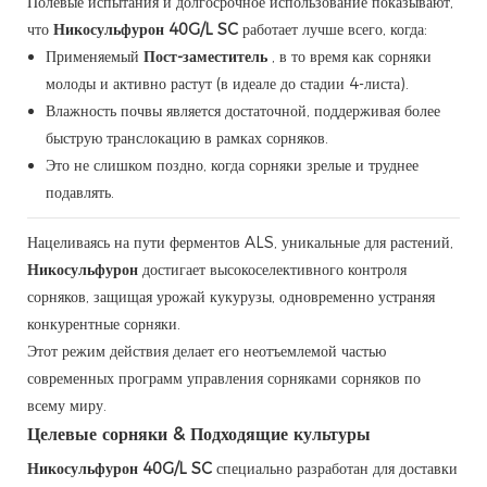
Полевые испытания и долгосрочное использование показывают,
что
Никосульфурон 40G/L SC
работает лучше всего, когда:
Применяемый
Пост-заместитель
, в то время как сорняки
молоды и активно растут (в идеале до стадии 4-листа).
Влажность почвы является достаточной, поддерживая более
быструю транслокацию в рамках сорняков.
Это не слишком поздно, когда сорняки зрелые и труднее
подавлять.
Нацеливаясь на пути ферментов ALS, уникальные для растений,
Никосульфурон
достигает высокоселективного контроля
сорняков, защищая урожай кукурузы, одновременно устраняя
конкурентные сорняки.
Этот режим действия делает его неотъемлемой частью
современных программ управления сорняками сорняков по
всему миру.
Целевые сорняки & Подходящие культуры
Никосульфурон 40G/L SC
специально разработан для доставки