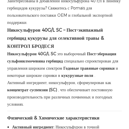
Заинтересованы в добавлении никосульфурона 40 г/л в линейку
гербицидов кукурузы? Свяжитесь с Pomais для
пользовательского поставки OEM и глобальной экспортной
поддержки.
Никосульфурон 40G/L SC – Пост-экипажный
гербицид кукурузы для селективной травы &
КОНТРОЛ БРОДЕСЯ
Никосульфурон 40G/L SC
это выборочный
Пост-эбернация
сульфонилмочевина гербицид
специально спроектирован для
управления широким спектром
Годовые травяные сорняки
и
некоторые широкие сорняки в
кукурузные поля
.
Активный ингредиент, никосульфурон, сформулирован как
концентрат суспензии (SC)
, что обеспечивает постоянную
производительность при различных почвенных и погодных
условиях.
Физический & Химические характеристики
Активный ингредиент:
Никосульфурон в точной