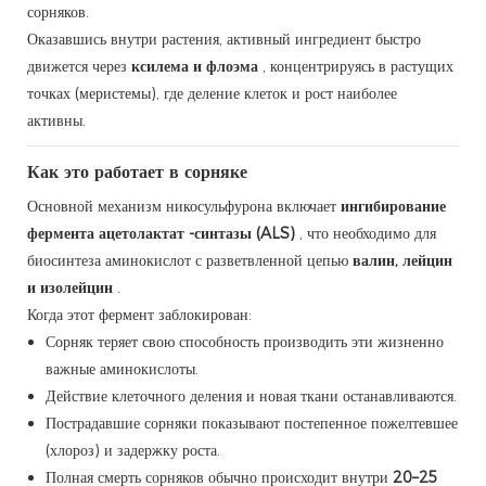
сорняков.
Оказавшись внутри растения, активный ингредиент быстро
движется через
ксилема и флоэма
, концентрируясь в растущих
точках (меристемы), где деление клеток и рост наиболее
активны.
Как это работает в сорняке
Основной механизм никосульфурона включает
ингибирование
фермента ацетолактат -синтазы (ALS)
, что необходимо для
биосинтеза аминокислот с разветвленной цепью
валин, лейцин
и изолейцин
.
Когда этот фермент заблокирован:
Сорняк теряет свою способность производить эти жизненно
важные аминокислоты.
Действие клеточного деления и новая ткани останавливаются.
Пострадавшие сорняки показывают постепенное пожелтевшее
(хлороз) и задержку роста.
Полная смерть сорняков обычно происходит внутри
20–25