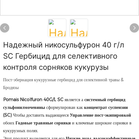
Надежный никосульфурон 40 г/л
SC Гербицид для селективного
контроля сорняков кукурузы
Пост-эбернация кукурузные гербицид для селективной травы &
Бродязы
Pomais Nicolfuron 40G/L SC
является а
системный гербицид
сульфонилмочевины
сформулирован как
концентрат суспензии
(SC)
Чтобы доставить выдающееся
Управление пост-экипировкой
обоих
Годовые травяные сорняки
и ключевые широкие сорняки в
кукурузных полях.
Этот продукт выделяется для его
Низкие дозы, высокоэффективные