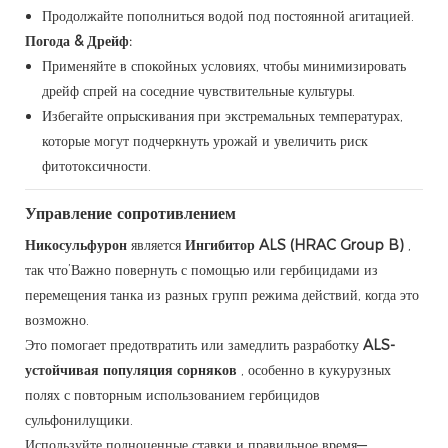
Продолжайте пополниться водой под постоянной агитацией.
Погода & Дрейф:
Применяйте в спокойных условиях, чтобы минимизировать
дрейф спрей на соседние чувствительные культуры.
Избегайте опрыскивания при экстремальных температурах,
которые могут подчеркнуть урожай и увеличить риск
фитотоксичности.
Управление сопротивлением
Никосульфурон
является
Ингибитор ALS (HRAC Group B)
,
так что’Важно повернуть с помощью или гербицидами из
перемещения танка из разных групп режима действий, когда это
возможно.
Это помогает предотвратить или замедлить разработку
ALS-
устойчивая популяция сорняков
, особенно в кукурузных
полях с повторным использованием гербицидов
сульфонилущики.
Используйте полноценные ставки и правильное время—