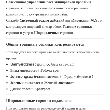
Селективное управление пост-экипировкой
проблемы
сорняков, которые снижают урожайность и агрессивно
конкурируют с кукурузными культурами.
Спасибо
Системный режим действий ингибирования ALS
, он
контролирует широкий спектр обоих
Годовые травяные
сорняки
и уверен
Широколичные сорняки
.
Общие травяные сорняки контролируются
Этот продукт широко признан за его высокую эффективность
против:
Barnyardgrass
(
Echinochloa crus-galli
)
Виды лисохвоста
(
Setaria spp.
)
Johnsongrass (стадия саженца)
(
Сорго, небрежный
)
Зеленый лисохвост
и
Желтый лисохвост
Дикий просо
и
Крабграсс
Широколичные сорняки подавлены
При использовании на рекомендуемой стадии и дозе,