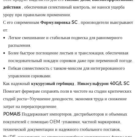
действия
, обеспечивая селективный контроль, не нанося ущерба
урору при правильном применении.
С его современным
Формулировка SC
, производители выигрывают
от:
Легкое смешивание и стабильная подвеска для равномерного
распыления.
Более быстрое поглощение листьев и транслокация, обеспечивая
последовательный нокдаун сорняков даже при переменной погоде.
Гибкая совместимость с танком-миксом для интегрированного
управления сорняками.
Как надежный
кукурузный гербицид
,
Никосульфурон 40G/L SC
Помогает фермерам сохранять поля в чистоте на стадии критических
стадий роста—Улучшение доходности, экономия труда и снижение
затрат на перераспределение.
POMAIS
Поддерживает импортеров, дистрибьюторов и объемных
покупателей с помощью OEM -упаковки, частной маркировки,
технической документации и надежного глобального поставок.