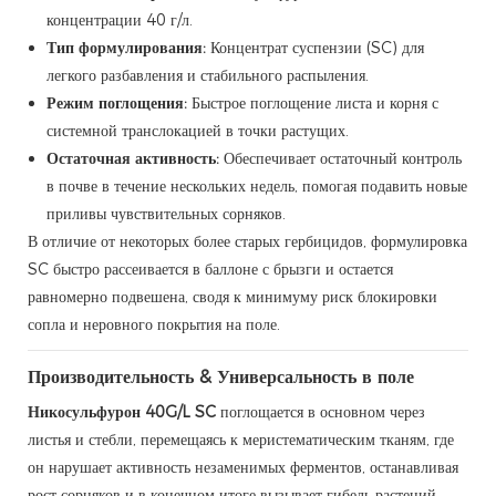
концентрации 40 г/л.
Тип формулирования:
Концентрат суспензии (SC) для
легкого разбавления и стабильного распыления.
Режим поглощения:
Быстрое поглощение листа и корня с
системной транслокацией в точки растущих.
Остаточная активность:
Обеспечивает остаточный контроль
в почве в течение нескольких недель, помогая подавить новые
приливы чувствительных сорняков.
В отличие от некоторых более старых гербицидов, формулировка
SC быстро рассеивается в баллоне с брызги и остается
равномерно подвешена, сводя к минимуму риск блокировки
сопла и неровного покрытия на поле.
Производительность & Универсальность в поле
Никосульфурон 40G/L SC
поглощается в основном через
листья и стебли, перемещаясь к меристематическим тканям, где
он нарушает активность незаменимых ферментов, останавливая
рост сорняков и в конечном итоге вызывает гибель растений.