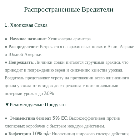
Распространенные Вредители
1. Хлопковая Совка
●
Научное название:
Хеликоверпа армигера
●
Распределение:
Встречается на арахисовых полях в Азии, Африке
и Южной Америке.
●
Повреждать:
Личинки совки питаются стручками арахиса, что
приводит к повреждению зерен и снижению качества урожая.
Вредитель представляет угрозу на протяжении всего жизненного
цикла урожая, от всходов до созревания, с потенциальными
потерями урожая до 30%.
▼Рекомендуемые Продукты
●
Эмамектина бензоат 5% EC:
Высокоэффективен против
хлопковых коробочек с быстрым нокдаун-действием.
●
Бифентрин 10% п/к:
Инсектицид широкого спектра действия,