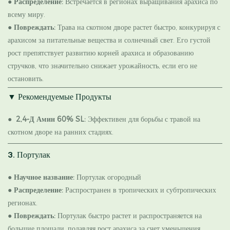
●
Распределение:
Встречается в регионах выращивания арахиса по
всему миру.
●
Повреждать:
Трава на скотном дворе растет быстро, конкурируя с
арахисом за питательные вещества и солнечный свет. Его густой
рост препятствует развитию корней арахиса и образованию
стручков, что значительно снижает урожайность, если его не
остановить.
▼ Рекомендуемые Продукты
●
2,4-Д Амин 60% SL:
Эффективен для борьбы с травой на
скотном дворе на ранних стадиях.
3. Портулак
●
Научное название:
Портулак огородный
●
Распределение:
Распространен в тропических и субтропических
регионах.
●
Повреждать:
Портулак быстро растет и распространяется на
большие площади, подавляя рост арахиса за счет уменьшения