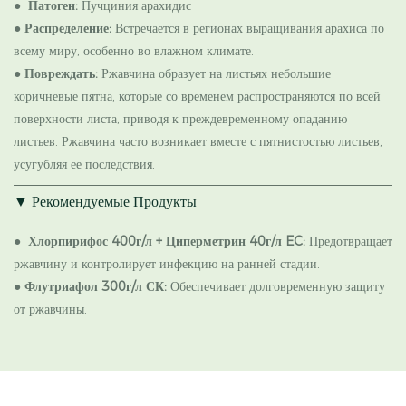
●
Патоген:
Пучциния арахидис
●
Распределение:
Встречается в регионах выращивания арахиса по
всему миру, особенно во влажном климате.
●
Повреждать:
Ржавчина образует на листьях небольшие
коричневые пятна, которые со временем распространяются по всей
поверхности листа, приводя к преждевременному опаданию
листьев. Ржавчина часто возникает вместе с пятнистостью листьев,
усугубляя ее последствия.
▼
Рекомендуемые Продукты
●
Хлорпирифос 400г/л + Циперметрин 40г/л EC:
Предотвращает
ржавчину и контролирует инфекцию на ранней стадии.
●
Флутриафол 300г/л СК:
Обеспечивает долговременную защиту
от ржавчины.