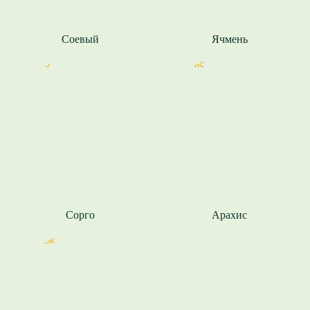
Соевый
Ячмень
Сорго
Арахис