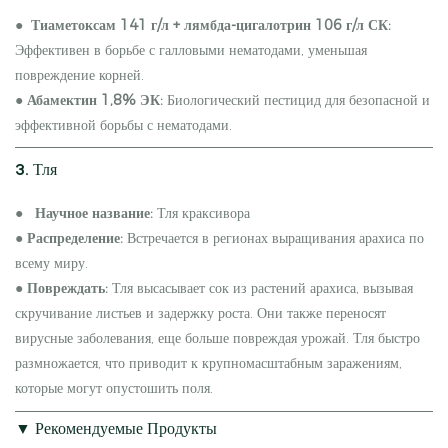
●
Тиаметоксам 141 г/л + лямбда-цигалотрин 106 г/л СК:
Эффективен в борьбе с галловыми нематодами, уменьшая
повреждение корней.
●
Абамектин 1,8% ЭК:
Биологический пестицид для безопасной и
эффективной борьбы с нематодами.
3. Тля
●
Научное название:
Тля краксивора
●
Распределение:
Встречается в регионах выращивания арахиса по
всему миру.
●
Повреждать:
Тля высасывает сок из растений арахиса, вызывая
скручивание листьев и задержку роста. Они также переносят
вирусные заболевания, еще больше повреждая урожай. Тля быстро
размножается, что приводит к крупномасштабным заражениям,
которые могут опустошить поля.
▼ Рекомендуемые Продукты