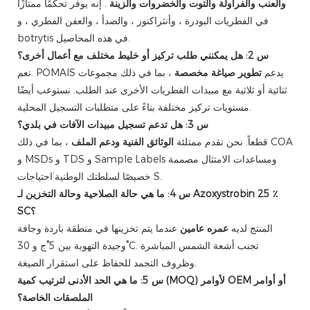
والعنب والفراولة والتوت والخضروات والزينة
. إنه يوفر تحكمًا ممتازًا
في الفطريات البودرة ، وأنثراكنوز ، والصدأ ، والعفن الفطري ، و
botrytis في هذه المحاصيل.
س 2: هل يمكنني طلب تركيز أو خليط مختلف مع أعمال أخرى؟
نعم. POMAIS يدعم
تطوير صياغة مخصصة
، بما في ذلك مجموعات
ثنائية أو ثلاثية مع مبيدات الفطريات الأخرى عند الطلب. نستوعب أيضًا
مستويات تركيز مختلفة بناءً على متطلبات التسجيل المحلية.
س 3: هل تدعم تسجيل مبيدات الآفات في بلدي؟
قطعاً. نحن نقدم ممتلئة
الوثائق الفنية ودعم الملف
، بما في ذلك COA
و MSDs و TDS و Sample Labels ومساعدات الامتثال مصممة
خصيصًا لسلطتك الوطنية’احتياجات S.
س 4: ما هي حالة الصلاحية وحالة التخزين لـ Azoxystrobin 25 ٪
SC؟
المنتج لديه
عمره عامين
عندما يتم تخزينها في منطقة باردة وجافة
وجيدة التهوية بين 5°ج و 30°C. تجنب أشعة الشمس المباشرة
وظروف التجمد للحفاظ على استقرار الصيغة.
س 5: ما هي الحد الأدنى لترتيب كمية (MOQ) لأوامر OEM أو أوامر
الملصقات الخاصة؟