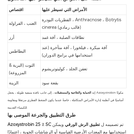
الأمراض التي تسيطر عليها
اقتصاص
الفطريات البودرة ، Anthracnose ، Botrytis
العنب ، الفراولة
cinerea (قالب رمادي)
نطاقات الصلبة ، آفة غمد
أرز
آفة مبكرة ، فيلخورا ، آفة متأخرة (عند
البطاطس
استخدامها في برامج الدوران)
التوت (البرية &
تعفن الجلد ، كوليتوتريشوم
المزروعة)
بقعة سود
الزينة
إنه
الحماية والعلاجية والمستقبلات
، إلى جانب نافذة متبقية طويلة ، يجعل Azoxystrobin مكونًا
أساسيًا في أنظمة إدارة الأمراض المتكاملة ، خاصةً عندما يكون الضغط الفطري مرتفعًا ومقاومة
للكيمياء القديمة.
طرق التطبيق والجرعة الموصى بها
تم تصميمه ل
تطبيق الرش الورقي
ويمكن
Azoxystrobin 25 ٪ SC
استخدامها مع المعدات الأرضية القياسية أو الرشاشات الجوية ، اعتمادًا