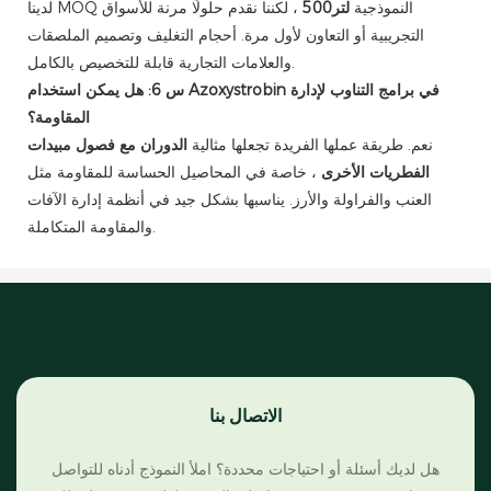
لدينا MOQ النموذجية
لتر500
، لكننا نقدم حلولًا مرنة للأسواق
التجريبية أو التعاون لأول مرة. أحجام التغليف وتصميم الملصقات
والعلامات التجارية قابلة للتخصيص بالكامل.
س 6: هل يمكن استخدام Azoxystrobin في برامج التناوب لإدارة
المقاومة؟
نعم. طريقة عملها الفريدة تجعلها مثالية
الدوران مع فصول مبيدات
الفطريات الأخرى
، خاصة في المحاصيل الحساسة للمقاومة مثل
العنب والفراولة والأرز. يناسبها بشكل جيد في أنظمة إدارة الآفات
والمقاومة المتكاملة.
الاتصال بنا
هل لديك أسئلة أو احتياجات محددة؟ املأ النموذج أدناه للتواصل