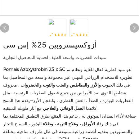
أزوكسيستروبين 25% إس سي
مبيدات الفطريات واسعة الطيف لحماية المحاصيل التجارية
هو مبيد فطرية فعال للغاية ونظام تم
Pomais Azoxystrobin 25 ٪ SC
تطويره للاستخدام الزراعي المهني عبر مجموعة واسعة من المحاصيل بما
في ذلك
الحبوب والأرز والبطاطس والعنب والتوت والخضروات
. معروف
بنشاطها القوي ضد الأمراض من جميع فصول الفطريات الرئيسية—مثل
الفطريات البودرة ، الصدأ ، العفن الفطري ، وانفجار الأرز—يقدم هذا المنتج
مع آثار طويلة المتبقية.
كلاهما
العمل الوقائي والعلاجي
صياغة لأداء الميدان الموثوق به ، يدعم هذا المنتج طرق التطبيق المختلفة بما
في ذلك
رذاذ الأوراق ، وعلاج التربة ، وطلاء البذور
، السماح للتجار
والمستوردين بتقديم أنظمة زراعية متنوعة في ظل ظروف مناخية مختلفة.