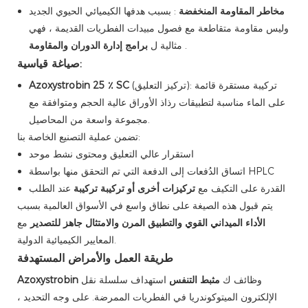
مخاطر المقاومة المنخفضة
: بسبب هدفها الكيميائي الحيوي الجديد
وليس مقاومة متقاطعة مع فصول مبيدات الفطريات القديمة ، فهي
.
برامج إدارة الدوران والمقاومة
مثالية ل
صياغة قياسية:
(تركيز التعليق): تركيبة مستقرة قائمة
Azoxystrobin 25 ٪ SC
على الماء مناسبة لتطبيقات رذاذ الأوراق عالية الحجم ومتوافقة مع
مجموعة واسعة من المحاصيل.
تضمن عملية التصنيع الخاصة بنا:
استقرار عالي التعليق ومحتوى نشط موحد
اتساق الدُفعات إلى الدفعة التي تم التحقق منها بواسطة HPLC
القدرة على التكيف مع
تركيزات أخرى أو تركيبة تركيبة
عند الطلب
يتم قبول هذه الصيغة على نطاق واسع في الأسواق العالمية بسبب
الأداء الميداني القوي والتطبيق المرن والامتثال جاهز للتصدير
مع
المعايير الكيميائية الدولية.
طريقة العمل والأمراض المستهدفة
وظائف ك
مثبط التنفس
استهداف سلسلة نقل
Azoxystrobin
الإلكترون الميتوكوندريا في الفطريات الممرضة. على وجه التحديد ،