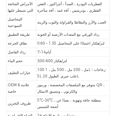
الفطريات البودرة ، الصدأ ، أنثراكنوز ، العفن
الأمراض الشائعة
الفطري ، بوتريتيس ، آفة غمد ، آفة متأخرة
التي تسيطر عليها
المحاصيل
العنب والأرز والبطاطا والفراولة والتوت والزينة
النموذجية
رذاذ الورقي مع المعدات الأرضية أو الجوية
طريقة التطبيق
0.60 – 1.35 لتر/هكتار اعتمادًا على المحاصيل
نطاق الجرعة
7–أيام14
رذاذ الفاصل
300–600 لتر/هكتار
حجم الماء
100 مل ، 200 مل ، 500 مل ، 1L زجاجات ؛
خيارات التغليف
5L علب جيري. الطبول 20L
متوفر مع الملصقات المخصصة ، ورموز QR ،
OEM & علامة
والكرتون ، وتنسيق الامتثال
خاصة
5°C–30°C ، منطقة جافة وتهوية ، بعيدًا عن
ظروف التخزين
أشعة الشمس
24 شهرًا من تاريخ الإنتاج
الحياة الافتراضية