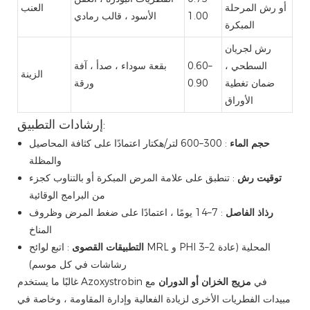
أو رش المرحلة
العنب
1.00
الأسود ، قالب رمادي
المبكرة
رش لجريان
السطحي ،
0.60–
بقعة سوداء ، صدأ ، آفة
الزينة
ضمان تغطية
0.90
ورقة
الأوراق
إرشادات التطبيق:
حجم الماء
: 300–600 لتر/هكتار اعتمادًا على كثافة المحاصيل
والمظلة
توقيت رش
: تنطبق على علامة المرض المبكرة أو بالتناوب كجزء
من البرامج الوقائية
رذاذ الفاصل
: 7–14 يومًا ، اعتمادًا على ضغط المرض وظروف
المناخ
التطبيقات القصوى
: اتبع لوائح MRL و PHI المحلية (عادة 2–3
رشاشات في كل موسم)
غالبًا ما يستخدم Azoxystrobin في
مزيج الخزان أو الدوران
مع
مبيدات الفطريات الأخرى لزيادة الفعالية وإدارة المقاومة ، وخاصة في