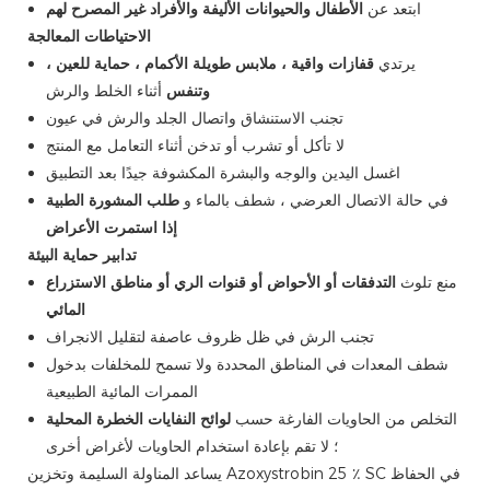
ابتعد عن
الأطفال والحيوانات الأليفة والأفراد غير المصرح لهم
الاحتياطات المعالجة
يرتدي
قفازات واقية ، ملابس طويلة الأكمام ، حماية للعين ،
وتنفس
أثناء الخلط والرش
تجنب الاستنشاق واتصال الجلد والرش في عيون
لا تأكل أو تشرب أو تدخن أثناء التعامل مع المنتج
اغسل اليدين والوجه والبشرة المكشوفة جيدًا بعد التطبيق
في حالة الاتصال العرضي ، شطف بالماء و
طلب المشورة الطبية
إذا استمرت الأعراض
تدابير حماية البيئة
منع تلوث
التدفقات أو الأحواض أو قنوات الري أو مناطق الاستزراع
المائي
تجنب الرش في ظل ظروف عاصفة لتقليل الانجراف
شطف المعدات في المناطق المحددة ولا تسمح للمخلفات بدخول
الممرات المائية الطبيعية
التخلص من الحاويات الفارغة حسب
لوائح النفايات الخطرة المحلية
؛ لا تقم بإعادة استخدام الحاويات لأغراض أخرى
يساعد المناولة السليمة وتخزين Azoxystrobin 25 ٪ SC في الحفاظ