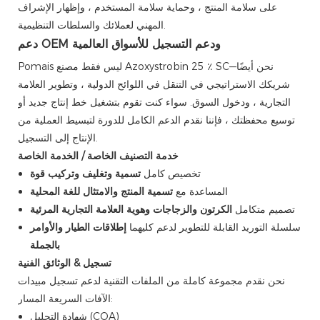
على سلامة المنتج ، وحماية سلامة المستخدم ، وإظهار الإشراف
المهني لعملائك والسلطات التنظيمية.
دعم OEM ودعم التسجيل للأسواق العالمية
Pomais ليس فقط مصنع Azoxystrobin 25 ٪ SC—نحن أيضًا
شريكك الاستراتيجي في التنقل في اللوائح الدولية ، وتطوير العلامة
التجارية ، ودخول السوق. سواء كنت تقوم بتشغيل خط إنتاج جديد أو
توسيع محفظتك ، فإننا نقدم الدعم الكامل للدورة لتبسيط العملية من
الإنتاج إلى التسجيل.
خدمة التصنيف الخاصة / الخدمة الخاصة
تخصيص كامل
تسمية وتغليف وتركيب قوة
المساعدة مع
تسمية المنتج والامتثال للغة المحلية
تصميم متكامل
الكرتون والزجاجات وهوية العلامة التجارية المرئية
سلسلة التوريد القابلة للتطوير لدعم كليهما
إطلاقات الطيار والأوامر
بالجملة
تسجيل & الوثائق الفنية
نحن نقدم مجموعة كاملة من الملفات التقنية لدعم تسجيل مبيدات
الآفات السريعة المسار:
شهادة التحليل (COA)