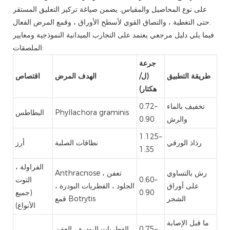
على نوع المحاصيل والمقياس. يضمن صياغة تركيز التعليق المستقر
حتى التغطية ، والتصاق القوي لأسطح الأوراق ، وقمع المرض الفعال.
فيما يلي دليل مرجعي يعتمد على التجارب الميدانية النموذجية ومعايير
الملصقات:
جرعة
طريقة التطبيق
(ل/
الهدف المرض
اقتصاص
هكتار)
تخفيف بالماء
0.72–
Phyllachora graminis
البطاطس
والرش
0.90
1.125–
رذاذ الورقي
نطاقات الصلبة
أرز
1.35
الفراولة ،
رش بالتساوي
Anthracnose ، تعفن
0.60–
التوت
على أوراق
الجلود ، الفطريات البودرة ،
0.90
(جميع
الشجر
قمع Botrytis
الأنواع)
ما قبل الإصابة
0.75–
الفطريات البودرة ، العفن