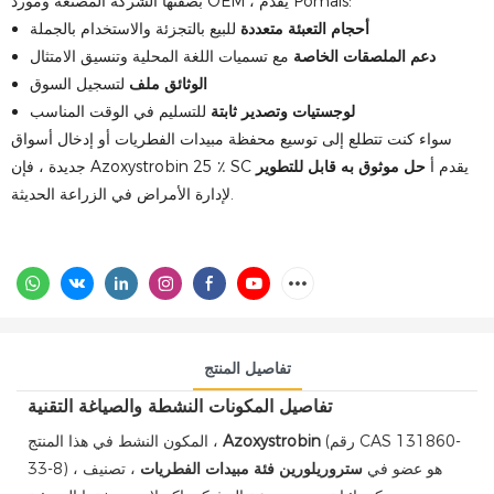
بصفتها الشركة المصنعة ومورد OEM ، يقدم Pomais:
أحجام التعبئة متعددة
للبيع بالتجزئة والاستخدام بالجملة
دعم الملصقات الخاصة
مع تسميات اللغة المحلية وتنسيق الامتثال
الوثائق ملف
لتسجيل السوق
لوجستيات وتصدير ثابتة
للتسليم في الوقت المناسب
سواء كنت تتطلع إلى توسيع محفظة مبيدات الفطريات أو إدخال أسواق
جديدة ، فإن Azoxystrobin 25 ٪ SC يقدم أ
حل موثوق به قابل للتطوير
لإدارة الأمراض في الزراعة الحديثة.
تفاصيل المنتج
تفاصيل المكونات النشطة والصياغة التقنية
(رقم CAS 131860-
Azoxystrobin
المكون النشط في هذا المنتج ،
33-8) ، هو عضو في
ستروريلورين فئة مبيدات الفطريات
، تصنيف