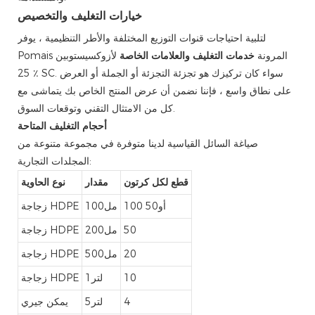
خيارات التغليف والتخصيص
لتلبية احتياجات قنوات التوزيع المختلفة والأطر التنظيمية ، يوفر
Pomais المرونة
خدمات التغليف والعلامات الخاصة
لأزوكسيستوبين
25 ٪ SC. سواء كان تركيزك هو تجزئة التجزئة أو الجملة أو العرض
على نطاق واسع ، فإننا نضمن أن عرض المنتج الخاص بك يتماشى مع
كل من الامتثال التقني وتوقعات السوق.
أحجام التغليف المتاحة
صياغة السائل القياسية لدينا متوفرة في مجموعة متنوعة من
المجلدات التجارية:
قطع لكل كرتون
مقدار
نوع الحاوية
أو50 100
مل100
زجاجة HDPE
50
مل200
زجاجة HDPE
20
مل500
زجاجة HDPE
10
لتر1
زجاجة HDPE
4
لتر5
يمكن جيري