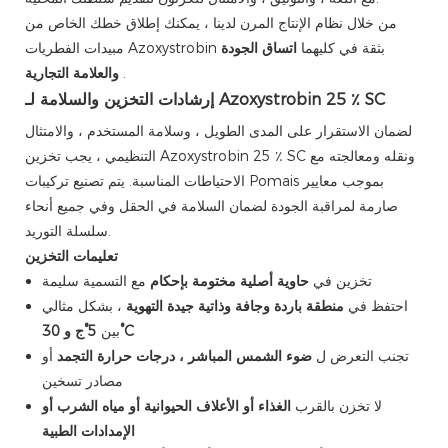
من خلال نظام الإنتاج المرن لدينا ، يمكنك إطلاق خطك الخاص من
مبيدات الفطريات Azoxystrobin بثقة في كليهما
اتساق الجودة
.
والعلامة التجارية
إرشادات التخزين والسلامة لـ Azoxystrobin 25 ٪ SC
لضمان الاستقرار على المدى الطويل ، وسلامة المستخدم ، والامتثال
التنظيمي ، يجب تخزين Azoxystrobin 25 ٪ SC ونقله ومعالجته مع
الاحتياطات المناسبة. يتم تصنيع تركيبات Pomais بموجب معايير
صارمة لمراقبة الجودة لضمان السلامة في الحقل وفي جميع أنحاء
سلسلة التوريد.
تعليمات التخزين
تخزين في
حاوية أصلية مختومة بإحكام
مع التسمية سليمة
احتفظ في
منطقة باردة وجافة وذاتية جيدة التهوية
، بشكل مثالي
5°ج و 30°C
بين
تجنب التعرض ل
ضوء الشمس المباشر ، درجات حرارة التجمد
أو
مصادر تسخين
لا تخزن بالقرب
الغذاء أو الأعلاف الحيوانية أو مياه الشرب أو
الإمدادات الطبية