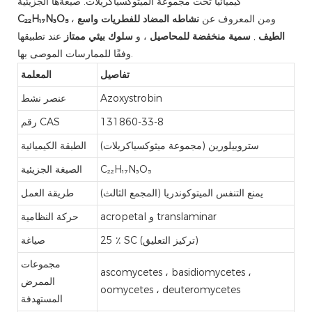
كيميائيا تحت مجموعة الميثوكسياكريلات. صيغةها الجزيئية
، ومن المعروف عن
نشاطه المضاد للفطريات واسع
C₂₂H₁₇N₃O₅
الطيف
,
سمية منخفضة للمحاصيل
، و
سلوك بيئي ممتاز
عند تطبيقها
وفقًا للممارسات الموصى بها.
تفاصيل
المعلمة
Azoxystrobin
عنصر نشط
131860-33-8
رقم CAS
ستروبيلورين (مجموعة ميثوكسياكريلات)
الطبقة الكيميائية
C₂₂H₁₇N₃O₅
الصيغة الجزيئية
يمنع التنفس الميتوكوندريا (المجمع الثالث)
طريقة العمل
acropetal و translaminar
حركة النظامية
25 ٪ SC (تركيز التعليق)
صياغة
مجموعات
ascomycetes ، basidiomycetes ،
الممرض
oomycetes ، deuteromycetes
المستهدفة