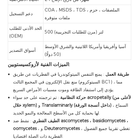
COA ، MSDS ، TDS ، الملصقات ، حزم
دعم التسجيل
ملفات متوفرة
الحد الأدنى للطلب
500 لتر (مرن للطلبات التجريبية)
(OEM)
آسيا وأفريقيا وأمريكا اللاتينية والشرق الأوسط
أسواق التصدير
(50 دولًا)
الميزات الفنية لأزوكسيستوبين:
طريقة العمل
: يمنع التنفس الميتوكوندريا في الفطريات عن طريق
منع نقل الإلكترون في المجمع الثالث (السيتوكروم BC1) ، مما
يؤدي إلى استنفاد الطاقة وموت مسببات الأمراض السريع.
acropetally (لأعلى من
: تم ترجمته على حد سواء
حركة النظامية
، السماح
Translaminarly (داخل أنسجة الورقة)
و
خلال xylem)
لها بحماية كل من الأسطح المعالجة والنمو الجديد.
ascomycetes ، basidiomycetes ،
: نشط ضد
الطيف الفطري
، تغطي تقريبا جميع الفصول
Deuteromycetes
، و
oomycetes
الفطرية ذات الصلة اقتصاديا.