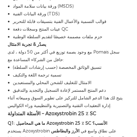
ورقة بيانات سلامة المواد (MSDS)
ورقة البيانات الفنية (TDS)
قوالب التسمية والأعمال الفنية بتنسيقات قابلة للتحرير
عينات المنتج وسجلات دفعة QC
حزم ملفات مصممة خصيصًا لتقديم السلطة الوطنية
يصدّر & تجربة الامتثال
مع وجود بصمة توزيع في أكثر من 50 دولة ، لدى Pomais سجل
حافل من الشركاء المساعدة مع:
تنسيق الوثائق المخصصة (حسب إرشادات السلطة)
تسمية ترجمة اللغة والتكيف
الامتثال للتغليف للشحن المحلي والمستعبدين
دعم المنتج المستمر لإعادة التسجيل والتجديد والتدقيق
يتيح لك هذا الدعم الشامل للتركيز على تطوير السوق ومبيعاته أثناء
إدارة التعقيدات التقنية والتصنيرية والتنظيمية وراء الكواليس.
الأسئلة المتداولة – Azoxystrobin 25 ٪ SC
Q1: ما هي المحاصيل Azoxystrobin 25 ٪ SC الأنسب؟
يستخدم Azoxystrobin على نطاق واسع في
الأرز والبطاطس