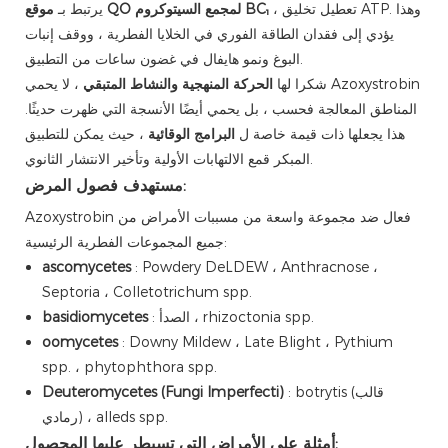
، تعطيل تخليق ATP. وهذا
موقع QO لمجمع السيتوكروم BC₁
يرتبط بـ
يؤدي إلى فقدان الطاقة الفوري في الخلايا الفطرية ، ووقف إنبات
البوغ ونمو هايفال في غضون ساعات من التطبيق.
شكرا لها
الحركة المنهجية والنشاط المتبقي
، لا يحمي Azoxystrobin
المناطق المعالجة فحسب ، بل يحمي أيضًا الأنسجة التي ظهرت حديثًا.
هذا يجعلها ذات قيمة خاصة ل
البرامج الوقائية
، حيث يمكن للتطبيق
المبكر قمع الالتهابات الأولية وتأخير الانتشار الثانوي.
مستهدف فصول المرض:
Azoxystrobin فعال ضد مجموعة واسعة من مسببات الأمراض من
جميع المجموعات الفطرية الرئيسية:
ascomycetes
: Powdery DeLDEW ، Anthracnose ،
Septoria ، Colletotrichum spp.
: الصدأ ، rhizoctonia spp.
basidiomycetes
oomycetes
: Downy Mildew ، Late Blight ، Pythium
spp. ، phytophthora spp.
: botrytis (قالب
Deuteromycetes (Fungi Imperfecti)
رمادي) ، alleds spp.
أمثلة على الأمراض التي تسيطر عليها المحصول: