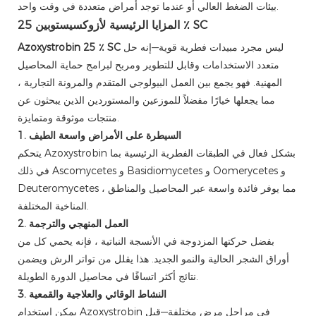
بيئات الضغط العالي أو عندما توجد أمراض متعددة في وقت واحد.
المزايا الرئيسية لأزوكسيستوبين 25 ٪ SC
ليس مجرد مبيدات فطرية قوية—إنه حل
Azoxystrobin 25 ٪ SC
متعدد الاستخدامات وقابل للتطوير ومربح لبرامج حماية المحاصيل
المهنية. فهو يجمع بين العمل البيولوجي المتقدم والمرونة التجارية ،
مما يجعلها خيارًا مفضلاً للموزعين والمستوردين الذين يبحثون عن
منتجات موثوقة ومتمايزة.
1. السيطرة على الأمراض واسعة الطيف
يتحكم Azoxystrobin بشكل فعال في الطبقات الفطرية الرئيسية بما
في ذلك Ascomycetes و Basidiomycetes و Oomerycetes و
Deuteromycetes ، مما يوفر فائدة واسعة عبر المحاصيل والمناطق
المناخية المختلفة.
2. العمل المنهجي والترجمة
بفضل حركتها المزدوجة في الأنسجة النباتية ، فإنه يحمي كل من
أوراق الشجر الحالية والنمو الجديد. هذا يقلل من تواتر الرش ويضمن
نتائج أكثر اتساقًا في محاصيل الدورة الطويلة.
3. النشاط الوقائي والعلاجية والقمعية
يمكن استخدام Azoxystrobin في مراحل مرض مختلفة—قبل