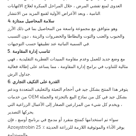
العدوى لمنع تفشي المرض ، خلال المراحل المبكرة لعلاج الالتهابات
النامية ، وبعد الأعراض الأولية لقمع المزيد من الانتشار.
4. سلامة المحاصيل ممتازة
وهو متوافق مع مجموعة واسعة من المحاصيل بما في ذلك الأرز
والحبوب والعنب والتوت والبطاطا والخضروات والزينة ، دون التسبب
في السمية النباتية عند تطبيقها حسب التوجيهات.
5. تناسب إدارة المقاومة
مع وضع جديد للعمل وعدم مقاومة المبيدات الفطرية التقليدية ، فهي
مثالية للتناوب في برامج إدارة المقاومة ، مما يساعد على إطالة فعالية
جداول الرش.
6. القدرة على التكيف التجاري
يتوفر هذا المنتج بشكل جيد في أحجام التعبئة والتغليف المتعددة وبدعم
من خدمات OEM بشكل جيد في كل من نماذج البيع بالتجزئة والجملة
، ويخدم كل شيء من المزارعين الصغار إلى الأعمال الزراعية التي
يحركها التصدير.
سواء تم استخدامها كمنتج منفرد أو مدمج في برنامج أوسع ، فإن
Azoxystrobin 25 ٪ يوفر الأداء والموثوقية اللازمة للزراعة الحديثة
والمستدامة.