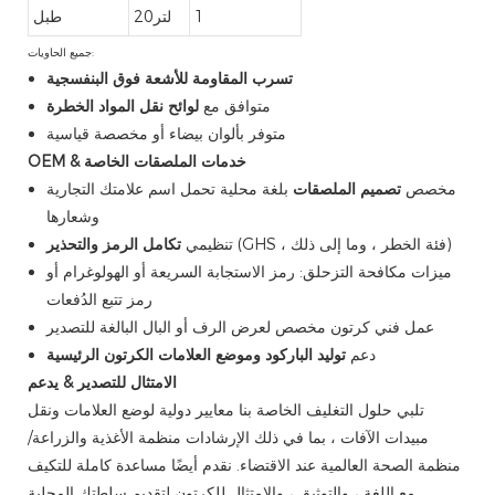
1
لتر20
طبل
جميع الحاويات:
تسرب المقاومة للأشعة فوق البنفسجية
متوافق مع
لوائح نقل المواد الخطرة
متوفر بألوان بيضاء أو مخصصة قياسية
OEM & خدمات الملصقات الخاصة
مخصص
تصميم الملصقات
بلغة محلية تحمل اسم علامتك التجارية
وشعارها
(GHS ، فئة الخطر ، وما إلى ذلك)
تكامل الرمز والتحذير
تنظيمي
ميزات مكافحة التزحلق: رمز الاستجابة السريعة أو الهولوغرام أو
رمز تتبع الدُفعات
عمل فني كرتون مخصص لعرض الرف أو البال البالغة للتصدير
دعم
توليد الباركود وموضع العلامات الكرتون الرئيسية
الامتثال للتصدير & يدعم
تلبي حلول التغليف الخاصة بنا معايير دولية لوضع العلامات ونقل
مبيدات الآفات ، بما في ذلك الإرشادات منظمة الأغذية والزراعة/
منظمة الصحة العالمية عند الاقتضاء. نقدم أيضًا مساعدة كاملة للتكيف
مع اللغة ، والتوثيق ، والامتثال للكرتون لتقديم سلطتك المحلية.