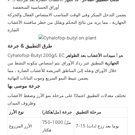
أوراق الحساسية المنخفضة
يضمن التدخل المبكر وفي الوقت المناسب الامتصاص الفعال والحركة
الجهازية ، مما يزيد من نتائج التحكم ويقلل من خطر منافسة الأعشاب
الضارة.
طرق التطبيق & جرعة
Cyhalofop-Butyl 200g/L EC هو أ
مبيدات الأعشاب بعد الظواهر
الجهازية
المطبق عبر رذاذ الأوراق. يتم امتصاص مكونه النشط من
خلال الأوراق ونقله إلى المناطق المريصة للأعشاب الضارة ، مما
يضمن تثبيط النمو السريع وموت النباتات النهائية.
جرعة موصى بها
تختلف معدلات التطبيق اعتمادًا على مرحلة نمو الأرز وضغط الأعشاب
وظروف الميدان:
مرحلة التطبيق
جرعة (مل/هكتار)
نوع الأرز
750–1000 مل/
7–15 يوما بعد زرع (دات)
الأرز المزروع
هكتار