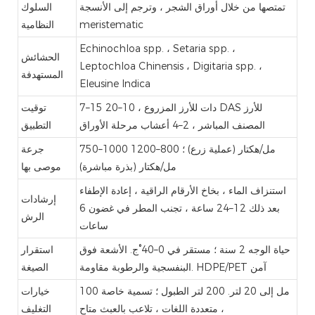
تمتصها من خلال أوراق الشجر ، وترجم إلى الأنسجة
السلوك
meristematic
النظامية
Echinochloa spp. ، Setaria spp. ،
الحشائش
Leptochloa Chinensis ، Digitaria spp. ،
المستهدفة
Eleusine Indica
7–15 دات للأرز المزروع ، 10–20 DAS للأرز
توقيت
المصنف المباشر ، 2–4 أعشاب مرحلة الأوراق
التطبيق
750–1000 مل/هكتار (عملية زرع) ؛ 800–1200
جرعة
مل/هكتار (بذرة مباشرة)
موصى بها
استنزاف الماء ، بخاخ الأرقام الراقية ، إعادة الإطفاء
إرشادات
بعد ذلك 12–24 ساعة ، تجنب المطر في غضون 6
الرش
ساعات
حياة الوجه 2 سنة ؛ مستقر في 0–40°ج. الأشعة فوق
استقرار
البنفسجية والرطوبة مقاومة. HDPE/PET آمن
الصيغة
100 مل إلى 20 لتر. 200 لتر الطبول ؛ تسمية خاصة
خيارات
، متعددة اللغات ، تلاعب بالعبث متاح
التغليف