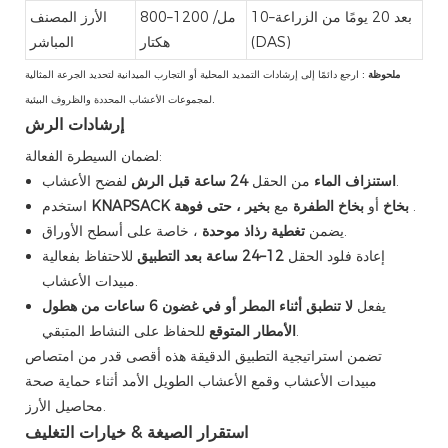
10–بعد 20 يومًا من الزراعة
800–1200 مل/
الأرز المصنف
(DAS)
هكتار
المباشر
ملحوظة
: ارجع دائمًا إلى إرشادات التمديد المحلية أو التجارب الميدانية لتحديد الجرعة المثالية
لمجموعات الأعشاب المحددة والظروف البيئية.
إرشادات الرش
لضمان السيطرة الفعالة:
لفضح الأعشاب.
استنزاف الماء
من الحقل
24 ساعة قبل الرش
.
بخير ، حتى فوهة
KNAPSACK بخاخ
أو
بخاخ الطفرة
مع
استخدم
، خاصة على أسطح الأوراق.
يضمن
تغطية رذاذ موحدة
إعادة فلود الحقل
12–24 ساعة بعد التطبيق
للاحتفاظ بفعالية
مبيدات الأعشاب.
يفعل
لا تنطبق أثناء المطر أو في غضون 6 ساعات من هطول
للحفاظ على النشاط المتبقي.
الأمطار المتوقع
تضمن استراتيجية التطبيق الدقيقة هذه أقصى قدر من امتصاص
مبيدات الأعشاب وقمع الأعشاب الطويل الأمد أثناء حماية صحة
محاصيل الأرز.
استقرار الصيغة & خيارات التغليف