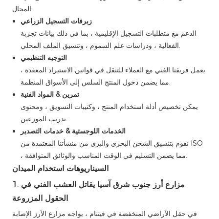
المجال:
زبرفات التسجيل الزراعي
الدعم مع متطلبات التسجيل الإقليمية ، بما في ذلك بيانات تجربة
الفعالية ، ودراسات علم السموم ، وتنسيق الملف المحلي.
التوجيه التنظيمي
يعمل فريقنا الفني مع العملاء للتنقل في قوانين الاستيراد المعقدة ،
مما يضمن دخول المنتج السلس إلى الأسواق المنظمة.
تمرين & المواد الفنية
يمكن تخصيص أدلة استخدام المنتج ، وكتيبات التسويق ، ومحتوى
تدريب الموزعين.
الخدمات اللوجستية & خدمات التصدير
نقوم بتنسيق الشحن البحري والبري من منشأتنا المعتمدة من ISO
، مما يضمن التسليم في الوقت المناسب والوثائق المتوافقة.
السيناريوهات استخدام الميدان
1. مزارع أرز جنوب شرق آسيا يقاتل العشب الفني في
الحقول المزروعة
في حقل الأراضي المنخفضة في فيتنام ، يواجه مزارع الأرز الإصابة