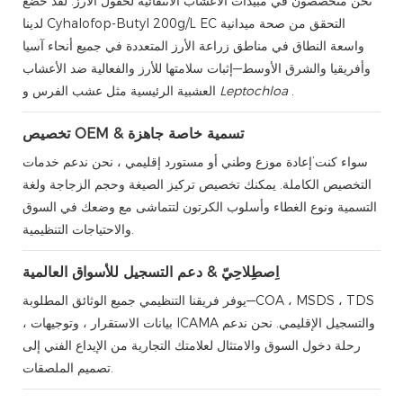
نحن متخصصون في مبيدات الأعشاب الانتقائية لحقول الأرز. لقد خضع
لدينا Cyhalofop-Butyl 200g/L EC التحقق من صحة ميدانية
واسعة النطاق في مناطق زراعة الأرز المتعددة في جميع أنحاء آسيا
وأفريقيا والشرق الأوسط—إثبات سلامتها للأرز والفعالية ضد الأعشاب
.
Leptochloa
العشبية الرئيسية مثل عشب الفرس و
تخصيص OEM & تسمية خاصة جاهزة
سواء كنت’إعادة موزع وطني أو مستورد إقليمي ، نحن ندعم خدمات
التخصيص الكاملة. يمكنك تخصيص تركيز الصيغة وحجم الزجاجة ولغة
التسمية ونوع الغطاء وأسلوب الكرتون لتتماشى مع وضعك في السوق
والاحتياجات التنظيمية.
اِصطِلاحِيّ & دعم التسجيل للأسواق العالمية
يوفر فريقنا التنظيمي جميع الوثائق المطلوبة—COA ، MSDS ، TDS
، بيانات الاستقرار ، وتوجيهات ICAMA والتسجيل الإقليمي. نحن ندعم
رحلة دخول السوق والامتثال لعلامتك التجارية من الإيداع الفني إلى
تصميم الملصقات.