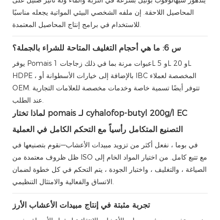
يتدهور سيهالوفوب بوتيل بسرعة في التربة والماء وله تأثير ضئيل على
المحاصيل اللاحقة. إن ملفه الشخصي البيئي المواتية يجعله مناسبًا
للاستخدام في برامج إنتاج المحاصيل المعتمدة.
س 6: ما هي أحجام التغليف المتاحة للشراء بالجملة؟
يوفر Pomais عبوات مرنة بما في ذلك زجاجات 1L و 5L و 20L
HDPE ، بالإضافة إلى خيارات الأسطوانة أو IBC المخصصة لعملاء
OEM. تتوفر أيضًا تسمية خاصة وخدمات مخصصة للعلامات التجارية
عند الطلب.
لماذا تختار pomais لـ cyhalofop-butyl 200g/l EC
التصنيع المتكامل رأسياً مع التحكم الكامل في العملية
في بوما ، نفعل أكثر من تزويد مبيدات الأعشاب—نقوم بتصنيعها في
ظل ظروف معتمدة من ISO مع تتبع كامل. من اختيار المواد الخام إلى
الصياغة ، والتغليف ، واختبار الجودة ، يتم التحكم في كل خطوة لضمان
الاتساق والفعالية والامتثال التنظيمي.
تجربة مثبتة في إنتاج مبيدات الأعشاب الأرز