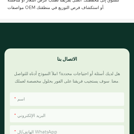
للسوق إلى محفظتك. اتصل بفريقنا لطلب عرض أسعار أو مناقشة
مواصفات OEM أو استكشاف فرص التوزيع في منطقتك.
الاتصال بنا
هل لديك أسئلة أو احتياجات محددة؟ املأ النموذج أدناه للتواصل
معنا. سوف يستجيب فريقنا على الفور بحلول مخصصة لعملك.
اسم
البريد الإلكتروني
الهاتف/ال WhatsApp