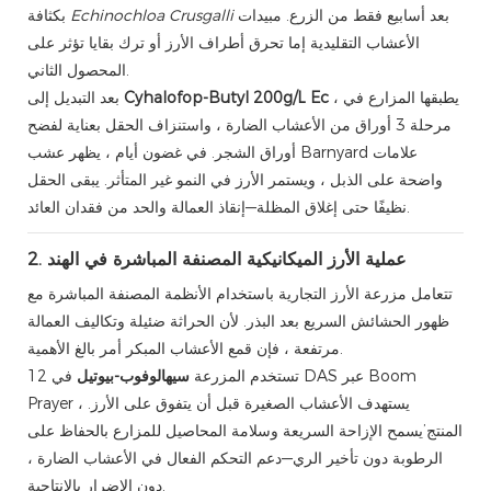
بعد أسابيع فقط من الزرع. مبيدات
Echinochloa Crusgalli
بكثافة
الأعشاب التقليدية إما تحرق أطراف الأرز أو ترك بقايا تؤثر على
المحصول الثاني.
، يطبقها المزارع في
Cyhalofop-Butyl 200g/L Ec
بعد التبديل إلى
مرحلة 3 أوراق من الأعشاب الضارة ، واستنزاف الحقل بعناية لفضح
أوراق الشجر. في غضون أيام ، يظهر عشب Barnyard علامات
واضحة على الذبل ، ويستمر الأرز في النمو غير المتأثر. يبقى الحقل
نظيفًا حتى إغلاق المظلة—إنقاذ العمالة والحد من فقدان العائد.
2. عملية الأرز الميكانيكية المصنفة المباشرة في الهند
تتعامل مزرعة الأرز التجارية باستخدام الأنظمة المصنفة المباشرة مع
ظهور الحشائش السريع بعد البذر. لأن الحراثة ضئيلة وتكاليف العمالة
مرتفعة ، فإن قمع الأعشاب المبكر أمر بالغ الأهمية.
تستخدم المزرعة
سيهالوفوب-بيوتيل
في 12 DAS عبر Boom
Prayer ، يستهدف الأعشاب الصغيرة قبل أن يتفوق على الأرز.
المنتج’يسمح الإزاحة السريعة وسلامة المحاصيل للمزارع بالحفاظ على
الرطوبة دون تأخير الري—دعم التحكم الفعال في الأعشاب الضارة ،
دون الإضرار بالإنتاجية.