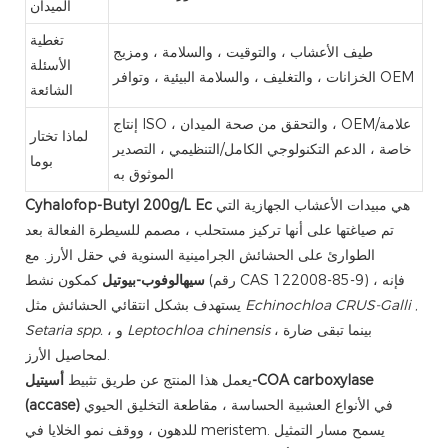
الميدان
تغطية
طيف الأعشاب ، والتوقيت ، والسلامة ، ومزيج
الأسئلة
الخزانات ، والتغليف ، والسلامة البيئية ، وتوافر OEM
الشائعة
إنتاج ISO ، والتحقق من صحة الميدان ، OEM/علامة
لماذا تختار
خاصة ، الدعم التكنولوجي الكامل/التنظيمي ، التصدير
بوما
الموثوق به
هي مبيدات الأعشاب الجهازية التي
Cyhalofop-Butyl 200g/L Ec
تم صياغتها على أنها تركيز مستحلب ، مصمم للسيطرة الفعالة بعد
الطوارئ على الحشائش الجرامينية السنوية في حقل الأرز. مع
سيهالوفوب-بيوتيل
كمكون نشط (رقم CAS 122008-85-9) ، فإنه
,
Echinochloa CRUS-Galli
يستهدف بشكل انتقائي الحشائش مثل
، بينما تبقى ضارة
Leptochloa chinensis
، و
Setaria spp.
لمحاصيل الأرز.
يعمل هذا المنتج عن طريق تثبيط
أسيتيل-COA carboxylase
في الأنواع العشبية الحساسة ، مقاطعة التخليق الحيوي
(accase)
للدهون ، ووقف نمو الخلايا في meristem. يسمح مسار التمثيل