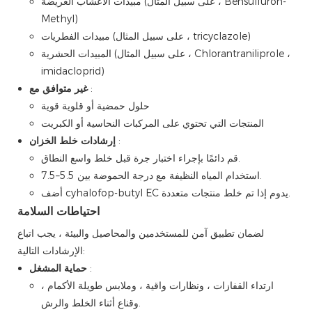
مبيدات الأعشاب العريضة (على سبيل المثال ، Bensulfuron-
Methyl)
مبيدات الفطريات (على سبيل المثال ، tricyclazole)
المبيدات الحشرية (على سبيل المثال ، Chlorantraniliprole ،
imidacloprid)
:
غير متوافق مع
حلول حمضية أو قلوية قوية
المنتجات التي تحتوي على المركبات النحاسية أو الكبريت
:
إرشادات خلط الخزان
قم دائمًا بإجراء اختبار جرة قبل خلط واسع النطاق.
استخدام المياه النظيفة مع درجة الحموضة بين 5.5–7.5.
أضف cyhalofop-butyl EC يدوم إذا تم خلط منتجات متعددة.
احتياطات السلامة
لضمان تطبيق آمن للمستخدمين والمحاصيل والبيئة ، يجب اتباع
الإرشادات التالية:
:
حماية المشغل
ارتداء القفازات ، ونظارات واقية ، وملابس طويلة الأكمام ،
وقناع أثناء الخلط والرش.