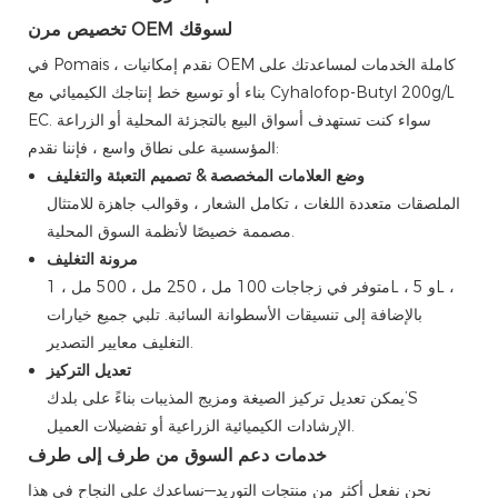
تخصيص مرن OEM لسوقك
في Pomais ، نقدم إمكانيات OEM كاملة الخدمات لمساعدتك على
بناء أو توسيع خط إنتاجك الكيميائي مع Cyhalofop-Butyl 200g/L
EC. سواء كنت تستهدف أسواق البيع بالتجزئة المحلية أو الزراعة
المؤسسية على نطاق واسع ، فإننا نقدم:
وضع العلامات المخصصة & تصميم التعبئة والتغليف
الملصقات متعددة اللغات ، تكامل الشعار ، وقوالب جاهزة للامتثال
مصممة خصيصًا لأنظمة السوق المحلية.
مرونة التغليف
متوفر في زجاجات 100 مل ، 250 مل ، 500 مل ، 1L ، و 5L ،
بالإضافة إلى تنسيقات الأسطوانة السائبة. تلبي جميع خيارات
التغليف معايير التصدير.
تعديل التركيز
يمكن تعديل تركيز الصيغة ومزيج المذيبات بناءً على بلدك’S
الإرشادات الكيميائية الزراعية أو تفضيلات العميل.
خدمات دعم السوق من طرف إلى طرف
نحن نفعل أكثر من منتجات التوريد—نساعدك على النجاح في هذا