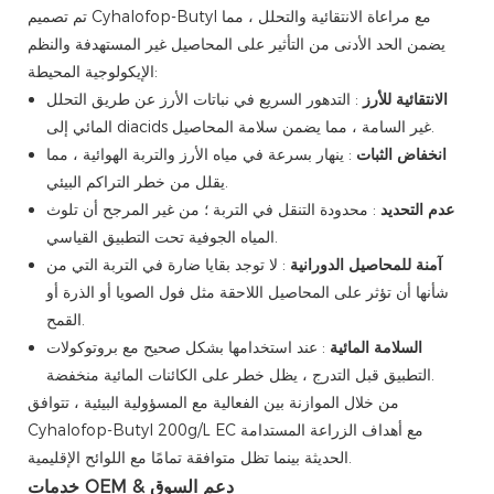
تم تصميم Cyhalofop-Butyl مع مراعاة الانتقائية والتحلل ، مما
يضمن الحد الأدنى من التأثير على المحاصيل غير المستهدفة والنظم
الإيكولوجية المحيطة:
الانتقائية للأرز
: التدهور السريع في نباتات الأرز عن طريق التحلل
المائي إلى diacids غير السامة ، مما يضمن سلامة المحاصيل.
انخفاض الثبات
: ينهار بسرعة في مياه الأرز والتربة الهوائية ، مما
يقلل من خطر التراكم البيئي.
عدم التحديد
: محدودة التنقل في التربة ؛ من غير المرجح أن تلوث
المياه الجوفية تحت التطبيق القياسي.
آمنة للمحاصيل الدورانية
: لا توجد بقايا ضارة في التربة التي من
شأنها أن تؤثر على المحاصيل اللاحقة مثل فول الصويا أو الذرة أو
القمح.
السلامة المائية
: عند استخدامها بشكل صحيح مع بروتوكولات
التطبيق قبل التدرج ، يظل خطر على الكائنات المائية منخفضة.
من خلال الموازنة بين الفعالية مع المسؤولية البيئية ، تتوافق
Cyhalofop-Butyl 200g/L EC مع أهداف الزراعة المستدامة
الحديثة بينما تظل متوافقة تمامًا مع اللوائح الإقليمية.
خدمات OEM & دعم السوق