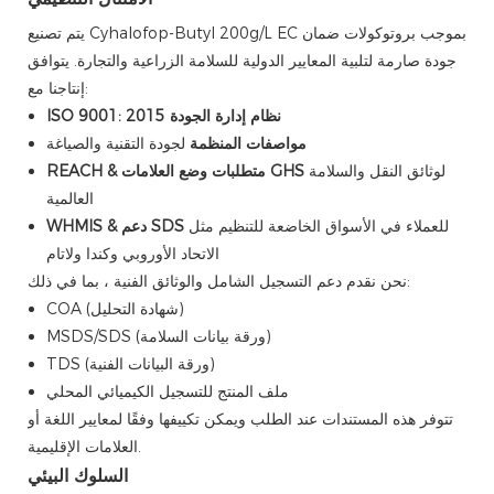
يتم تصنيع Cyhalofop-Butyl 200g/L EC بموجب بروتوكولات ضمان
جودة صارمة لتلبية المعايير الدولية للسلامة الزراعية والتجارة. يتوافق
إنتاجنا مع:
ISO 9001: 2015 نظام إدارة الجودة
مواصفات المنظمة
لجودة التقنية والصياغة
لوثائق النقل والسلامة
REACH & متطلبات وضع العلامات GHS
العالمية
للعملاء في الأسواق الخاضعة للتنظيم مثل
WHMIS & دعم SDS
الاتحاد الأوروبي وكندا ولاتام
نحن نقدم دعم التسجيل الشامل والوثائق الفنية ، بما في ذلك:
COA (شهادة التحليل)
MSDS/SDS (ورقة بيانات السلامة)
TDS (ورقة البيانات الفنية)
ملف المنتج للتسجيل الكيميائي المحلي
تتوفر هذه المستندات عند الطلب ويمكن تكييفها وفقًا لمعايير اللغة أو
العلامات الإقليمية.
السلوك البيئي