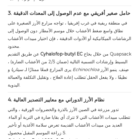
3. حامل صغير أفريقي مع عدم الوصول إلى المعدات الدقيقة
في منطقة ريفية في غرب إفريقيا ، تواجه مزارع الأرز الصغيرة على
نطاق واسع ضغط الأعشاب خلال موسم الأمطار. دون الوصول إلى
الرشاشات الميكانيكية أو الأدوات الدقيقة ، فإن اختيار مبيدات الأعشاب
محدود.
من خلال بخاخ Quapsack
Cyhalofop-butyl EC
عن طريق التقديم
البسيط وإرشادات التسمية التالية (ضمان 2/3 من الأعشاب الضارة) ،
صِنف. ينمو الأرز
Echinochloa
و
يرى المزارع قمعًا ممتازًا لـ
سيتاريا
نظيفًا ، ولا يفعل الحقل’تتطلب إعادة العلاج ، وتقليل التكلفة والعمالة
اليدوية.
4. نظام الأرز الدوراني مع معايير التصدير العالية
تدور مزرعة في الصين الأرز بالذرة والخضروات الورقية ، والتي
تتطلب مبيدات الأعشاب التي لا تترك أي بقايا ضارة في التربة أو الماء.
العديد من مبيدات الأعشاب القديمة تعرض سلامة الأغذية أو تأخير
زراعة الموسم المقبل’محصول S.