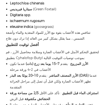
Leptochloa chinensis
(Green Foxtail)
سيتاريا فيريديس
Digitaria spp.
ischaemum rugosum
eleusine indica
(goosegrass)
تتنافس هذه الأعشاب بقوة مع الأرز للمواد المغذية والماء وأشعة
الشمس ، مما يقلل بشكل كبير من العائد إذا ترك دون علاج.
أفضل توقيت للتطبيق
لتحقيق التحكم الأمثل في الأعشاب الضارة وسلامة محاصيل الأرز ، قم
بتطبيق Cyhalofop-Butyl بموجب توصيات التوقيت التالية:
الأرز المزروع
: يتقدم
7–15 يوما بعد زرع (دات)
عندما تكون
الأعشاب في 2–4 ورقة مرحلة
عندما
10–20 يومًا بعد البذر (DAS)
الأرز المصنف المباشر
: يتقدم
تظهر الأعشاب الضارة ولكن قبل أن تصل إلى مراحل الحراثة
المتقدمة
استنزاف الماء قبل التطبيق
: تأكد على الأقل
2/3 من مساحة ورقة
الحشائش مكشوفة
قبل الرش
تجنب التطبيق المتأخر
: قد تظهر الأعشاب الضارة بعد مرحلة 5