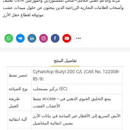
تغليف OEM مرنة والدعم الفني الكامل—مثالي للمستوردين والموزعين
وأصحاب العلامات التجارية الزراعية الذين يبحثون عن حلول مبيدات عشب
موثوقة لقطاع حقل الأرز.
تفاصيل المنتج
Cyhalofop-Butyl 200 G/L (CAS No. 122008-
عنصر نشط
85-9)
تركيز مستحلب (EC)
نوع الصياغة
مثبط accase – يمنع التخليق الحيوي الدهني في
طريقة
الأعشاب العشب
العمل
الأيض السريع إلى الأقطار غير السامة في نباتات الأرز
آلية انتقائية
يضمن انتقائية المحاصيل