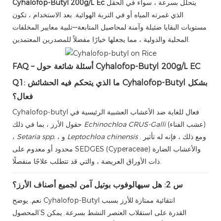
يتحلل بسرعة ، سواء في الحقل
Cyhalofop-Butyl 200g/L Ec
الذي غمرته المياه أو في التربة الهوائية. بعد الاستخدام ، تكون
مستويات البقايا ضئيلة وآمنة لمحاصيل المتابعة—تلبية معايير المخلفات
المحلية والدولية ، مما يجعلها خيارًا مفضلاً للمصدرين المعتمدين.
FAQ – أسئلة شائعة حول Cyhalofop-Butyl 200g/L EC
Q1: ما الذي يتحكم فيه الحشائش Cyhalofop-Butyl بشكل
فعال؟
Cyhalofop-butyl فعال للغاية ضد الأعشاب العشبية الرئيسية في
(عشب الفناء)
Echinochloa CRUS-Galli
حقول الأرز ، بما في ذلك
. ومع ذلك ، فإنه له تأثير
Leptochloa chinensis
، و
Setaria spp.
،
محدود أو معدوم على SEDGES (Cyperaceae) والأعشاب الضارة
ذات الأوراق العريضة ، والتي قد تتطلب علاجًا منفصلًا.
س 2: هل سيهالوفوب بوتيل آمن لجميع أصناف الأرز؟
نعم. يوضح Cyhalofop-Butyl انتقائية ممتازة للأرز بسبب
المحصول’S القدرة على استقلاب العنصر النشط بسرعة. يمكن