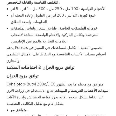
:
التغليف القياسية والقابلة للتخصيص
الأحجام القياسية
: 100 مل ، 250 مل ، 500 مل ، 1 لتر ، 5 لتر
عبوة كبيرة
: 20 لتر ، 200 لتر من الطبول لإعادة التعبئة أو
التطبيقات واسعة النطاق
خدمات الملصقات الخاصة
: طباعة الشعار ولغات الملصقات
المترجمة وتكامل الباركود والأختام الواضحة المتاحة لأصحاب
العلامات التجارية والموزعين الإقليميين
يدعم Pomais تخصيص التغليف الكامل لمساعدتك في التمييز في
أسواق مبيدات الأعشاب التنافسية مع الحفاظ على الامتثال التنظيمي
والتجاري.
توافق مزيج الخزان & احتياطات السلامة
توافق مزيج الخزان
Cyhalofop-Butyl 200g/L EC متوافق مع معظم ما بعد الظهور
مبيدات الأعشاب العريضة
و
المبيدات
شائع الاستخدام في زراعة الأرز.
عند الخلط بشكل صحيح ، فإنه يعزز كفاءة الحشائش وإدارة الآفات
بشكل عام مع تقليل التكاليف التشغيلية.
:
متوافق مع