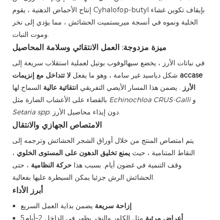
إنتاج الأحماض الدهنية ، يقوم Cyhalofop-butyl بإيقاف تكوين غشاء
الخلية ونموه في أنسجة ميريستميت الحشائش ، مما يؤدي إلى نخر
وموت النبات.
ميزة مزدوجة: العمل الانتقائي وسلامة المحاصيل
في نباتات الأرز ، يخضع سيهالوفوب بوتيل لعملية استقلاب سريعة إلى
شكل دياسيد غير سامة ، وهو ما يفعل
لا تتداخل مع إنزيمات accase
الأرز
. يضمن هذا المسار الأيضي التفريقي
انتقائية عالية
السماح لها
و
Echinochloa CRUS-Galli
بالقضاء على الأعشاب الضارة مثل
دون إيذاء محاصيل الأرز.
Setaria spp.
الامتصاص الجهازي والانتقال
يتم امتصاص المنتج من خلال أوراق الشجر الحشائش وترجمه إلى
النقاط المتنامية ، حيث
يمنع تخليق الدهون على المستوى الخلوي
،
وقف التنمية في غضون أيام. بسبب هذا
حركة النظامية
، حتى
الحشائش الرش جزئيا يمكن السيطرة عليها بفعالية.
أبرز الأداء
إزاحة سريعة
يضمن بداية العمل السريع
أعراض مرئية
مثل الكلور والنخر يظهر في الداخل 2–أيام5