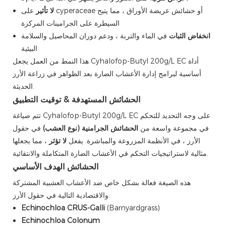
لا تأثير
على cyperaceae أو حشائش عريضة الأوراق ، مما يتيح
السيطرة على الجرامينات المركزة
انخفاض الثبات
في الماء والتربة ، ودعم دوران المحاصيل والسلامة
البيئية
هذا النمط من العمل يجعل Cyhalofop-Butyl 200g/L EC أداة
أساسية لبرامج إدارة الأعشاب الضارة بعد الظواهر في زراعة الأرز
الحديثة.
الحشائش المستهدفة & توقيت التطبيق
تتم صياغة Cyhalofop-Butyl 200g/L EC على وجه التحديد للتحكم
في مجموعة واسعة من
الحشائش الجرامنية (نوع العشب)
في حقول
الأرز ، في الأنظمة المزروعة والمباشرة. يفعل
لا تؤثر
، مما يجعلها
مثالية لاستراتيجيات التحكم في الأعشاب الضارة المتكاملة والانتقائية.
الحشائش الهدف الأساسي
هذه الصيغة فعالة بشكل خاص ضد الأعشاب العشبية المشتركة
والاقتصادية التالية في حقول الأرز:
Echinochloa CRUS-Galli
(Barnyardgrass)
Echinochloa Colonum