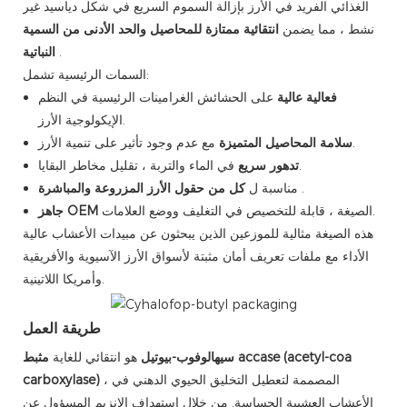
الغذائي الفريد في الأرز بإزالة السموم السريع في شكل دياسيد غير
نشط ، مما يضمن
انتقائية ممتازة للمحاصيل والحد الأدنى من السمية
.
النباتية
السمات الرئيسية تشمل:
فعالية عالية
على الحشائش الغرامينات الرئيسية في النظم
الإيكولوجية الأرز.
مع عدم وجود تأثير على تنمية الأرز.
سلامة المحاصيل المتميزة
في الماء والتربة ، تقليل مخاطر البقايا.
تدهور سريع
.
كل من حقول الأرز المزروعة والمباشرة
مناسبة ل
الصيغة ، قابلة للتخصيص في التغليف ووضع العلامات.
جاهز OEM
هذه الصيغة مثالية للموزعين الذين يبحثون عن مبيدات الأعشاب عالية
الأداء مع ملفات تعريف أمان مثبتة لأسواق الأرز الآسيوية والأفريقية
وأمريكا اللاتينية.
طريقة العمل
سيهالوفوب-بيوتيل
هو انتقائي للغاية
مثبط accase (acetyl-coa
، المصممة لتعطيل التخليق الحيوي الدهني في
carboxylase)
الأعشاب العشبية الحساسة. من خلال استهداف الإنزيم المسؤول عن