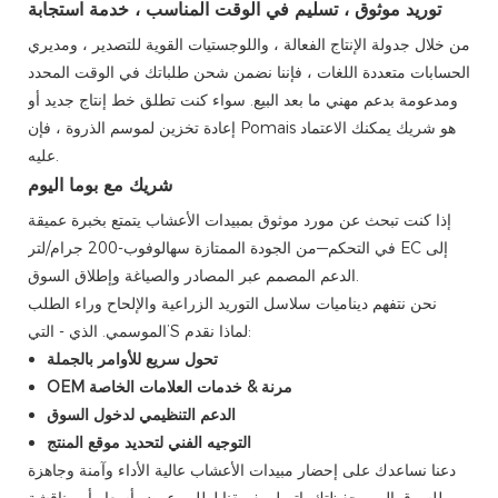
توريد موثوق ، تسليم في الوقت المناسب ، خدمة استجابة
من خلال جدولة الإنتاج الفعالة ، واللوجستيات القوية للتصدير ، ومديري
الحسابات متعددة اللغات ، فإننا نضمن شحن طلباتك في الوقت المحدد
ومدعومة بدعم مهني ما بعد البيع. سواء كنت تطلق خط إنتاج جديد أو
إعادة تخزين لموسم الذروة ، فإن Pomais هو شريك يمكنك الاعتماد
عليه.
شريك مع بوما اليوم
إذا كنت تبحث عن مورد موثوق بمبيدات الأعشاب يتمتع بخبرة عميقة
في التحكم—من الجودة الممتازة سهالوفوب-200 جرام/لتر EC إلى
الدعم المصمم عبر المصادر والصياغة وإطلاق السوق.
نحن نتفهم ديناميات سلاسل التوريد الزراعية والإلحاح وراء الطلب
الموسمي. الذي - التي’S لماذا نقدم:
تحول سريع للأوامر بالجملة
OEM مرنة & خدمات العلامات الخاصة
الدعم التنظيمي لدخول السوق
التوجيه الفني لتحديد موقع المنتج
دعنا نساعدك على إحضار مبيدات الأعشاب عالية الأداء وآمنة وجاهزة