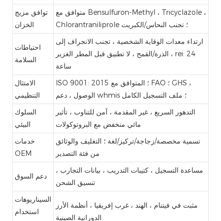
متوافق مع Bensulfuron-Methyl ، Tricyclazole ،
توافق مزيج
Chlorantraniliprole ؛ تجنب النحاس/الكبريت
الخزان
ارتداء معدات الوقاية الشخصية ، تجنب الانجراف إلى
احتياطات
الذرة/القمح ، لا تطبيق قبل المطر الغزير ، rei: 24
السلامة
ساعة
ISO 9001: 2015 ؛ المتوافق مع FAO ؛ GHS ،
الامتثال
الوصول ، دعم whmis ؛ ملف التسجيل الكامل
التنظيمي
التدهور السريع ، غير المقدمة ، آمن للتناوب ، تأثير
السلوك
مائي منخفض مع البروتوكولات
البيئي
تسمية مخصصة/زجاجة/تركيز/لغة ؛ التغليف والوثائق
خدمات
من فئة التصدير
OEM
مساعدة التسجيل ، كتيبات التدريب ، بيانات التجارب ،
دعم السوق
تنسيق الشحن
السيناريوهات
مثبت في فيتنام ، الهند ، غرب إفريقيا ، أنظمة الأرز
استخدام
الدورانية الصينية