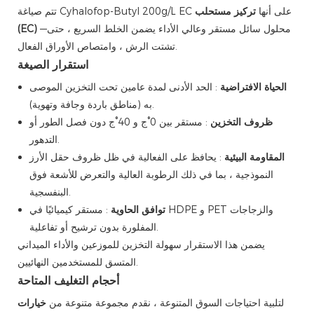
تتم صياغة Cyhalofop-Butyl 200g/L EC على أنها
تركيز مستحلب
—محلول سائل مستقر وعالي الأداء يضمن الخلط السريع ، حتى
(EC)
تشتت الرش ، وامتصاص الأوراق الفعال.
استقرار الصيغة
الحياة الافتراضية
: الحد الأدنى لمدة عامين تحت التخزين الموصى
به (مناطق باردة وجافة وتهوية).
ظروف التخزين
: مستقر بين 0°ج و 40°ج دون فصل الطور أو
التدهور.
المقاومة البيئية
: يحافظ على الفعالية في ظل ظروف حقل الأرز
النموذجية ، بما في ذلك الرطوبة العالية والتعرض للأشعة فوق
البنفسجية.
توافق الحاوية
: مستقر كيميائيًا في HDPE و PET والزجاجات
المفلورة بدون ترشيح أو تفاعلية.
يضمن هذا الاستقرار سهولة التخزين للموزعين والأداء الميداني
المتسق للمستخدمين النهائيين.
أحجام التغليف المتاحة
لتلبية احتياجات السوق المتنوعة ، نقدم مجموعة متنوعة من
خيارات