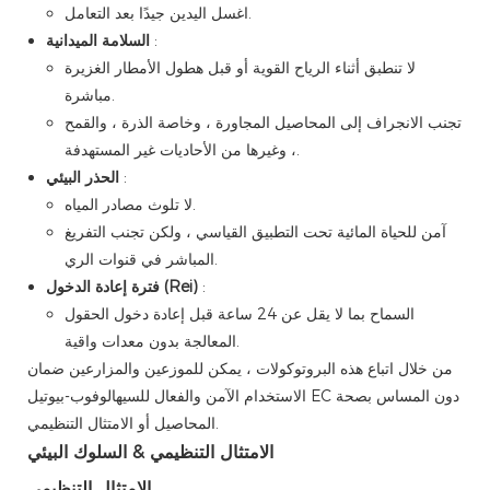
اغسل اليدين جيدًا بعد التعامل.
:
السلامة الميدانية
لا تنطبق أثناء الرياح القوية أو قبل هطول الأمطار الغزيرة
مباشرة.
تجنب الانجراف إلى المحاصيل المجاورة ، وخاصة الذرة ، والقمح
، وغيرها من الأحاديات غير المستهدفة.
:
الحذر البيئي
لا تلوث مصادر المياه.
آمن للحياة المائية تحت التطبيق القياسي ، ولكن تجنب التفريغ
المباشر في قنوات الري.
:
فترة إعادة الدخول (Rei)
السماح بما لا يقل عن 24 ساعة قبل إعادة دخول الحقول
المعالجة بدون معدات واقية.
من خلال اتباع هذه البروتوكولات ، يمكن للموزعين والمزارعين ضمان
الاستخدام الآمن والفعال للسيهالوفوب-بيوتيل EC دون المساس بصحة
المحاصيل أو الامتثال التنظيمي.
الامتثال التنظيمي & السلوك البيئي
الامتثال التنظيمي