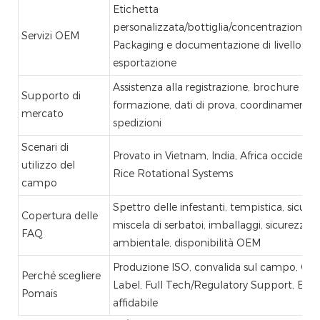
Etichetta
personalizzata/bottiglia/concentrazione/li
Servizi OEM
Packaging e documentazione di livello di
esportazione
Assistenza alla registrazione, brochure di
Supporto di
formazione, dati di prova, coordinamento 
mercato
spedizioni
Scenari di
Provato in Vietnam, India, Africa occidenta
utilizzo del
Rice Rotational Systems
campo
Spettro delle infestanti, tempistica, sicure
Copertura delle
miscela di serbatoi, imballaggi, sicurezza
FAQ
ambientale, disponibilità OEM
Produzione ISO, convalida sul campo, OEM
Perché scegliere
Label, Full Tech/Regulatory Support, Expo
Pomais
affidabile