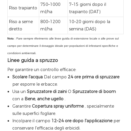
750–1000
7–15 giorni dopo il
Riso trapianto
ml/ha
trapianto (DAT)
Riso a seme
800–1200
10–20 giorni dopo la
diretto
ml/ha
semina (DAS)
Nota
: Fare sempre riferimento alle linee guida di estensione locale o alle prove sul
campo per determinare il dosaggio ideale per popolazioni di infestanti specifiche e
condizioni ambientali.
Linee guida a spruzzo
Per garantire un controllo efficace:
Scolare l'acqua
Dal campo
24 ore prima di spruzzare
per esporre le erbacce.
Usa un
Spruzzatore di zaini
O
Spruzzatore di boom
con a
Bene, anche ugello
.
Garantire
Copertura spray uniforme
, specialmente
sulle superfici fogliare.
Incolpare il campo
12–24 ore dopo l'applicazione
per
conservare l'efficacia degli erbicidi.