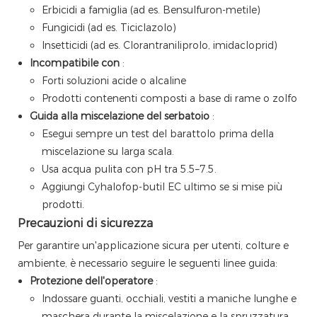
Erbicidi a famiglia (ad es. Bensulfuron-metile)
Fungicidi (ad es. Ticiclazolo)
Insetticidi (ad es. Clorantraniliprolo, imidacloprid)
Incompatibile con
:
Forti soluzioni acide o alcaline
Prodotti contenenti composti a base di rame o zolfo
Guida alla miscelazione del serbatoio
:
Esegui sempre un test del barattolo prima della
miscelazione su larga scala.
Usa acqua pulita con pH tra 5.5–7.5.
Aggiungi Cyhalofop-butil EC ultimo se si mise più
prodotti.
Precauzioni di sicurezza
Per garantire un'applicazione sicura per utenti, colture e
ambiente, è necessario seguire le seguenti linee guida:
Protezione dell'operatore
:
Indossare guanti, occhiali, vestiti a maniche lunghe e
maschera durante la miscelazione e la spruzzatura.