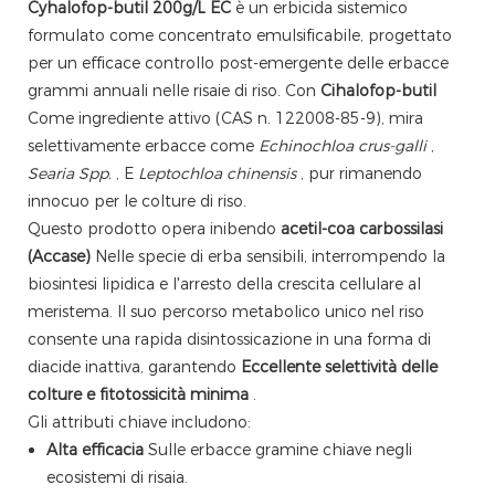
Cyhalofop-butil 200g/L EC
è un erbicida sistemico
formulato come concentrato emulsificabile, progettato
per un efficace controllo post-emergente delle erbacce
grammi annuali nelle risaie di riso. Con
Cihalofop-butil
Come ingrediente attivo (CAS n. 122008-85-9), mira
selettivamente erbacce come
Echinochloa crus-galli
,
Searia Spp.
, E
Leptochloa chinensis
, pur rimanendo
innocuo per le colture di riso.
Questo prodotto opera inibendo
acetil-coa carbossilasi
(Accase)
Nelle specie di erba sensibili, interrompendo la
biosintesi lipidica e l'arresto della crescita cellulare al
meristema. Il suo percorso metabolico unico nel riso
consente una rapida disintossicazione in una forma di
diacide inattiva, garantendo
Eccellente selettività delle
colture e fitotossicità minima
.
Gli attributi chiave includono:
Alta efficacia
Sulle erbacce gramine chiave negli
ecosistemi di risaia.