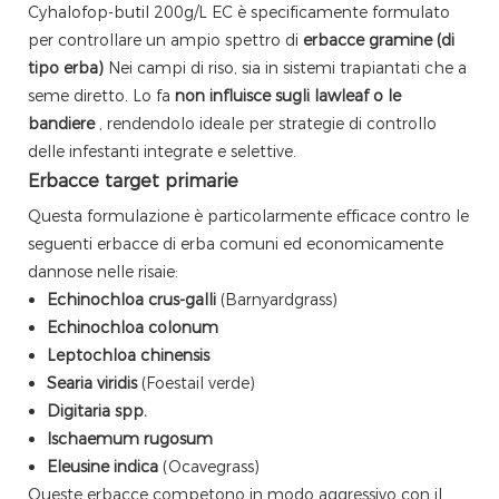
Cyhalofop-butil 200g/L EC è specificamente formulato
per controllare un ampio spettro di
erbacce gramine (di
tipo erba)
Nei campi di riso, sia in sistemi trapiantati che a
seme diretto. Lo fa
non influisce sugli lawleaf o le
bandiere
, rendendolo ideale per strategie di controllo
delle infestanti integrate e selettive.
Erbacce target primarie
Questa formulazione è particolarmente efficace contro le
seguenti erbacce di erba comuni ed economicamente
dannose nelle risaie:
Echinochloa crus-galli
(Barnyardgrass)
Echinochloa colonum
Leptochloa chinensis
Searia viridis
(Foestail verde)
Digitaria spp.
Ischaemum rugosum
Eleusine indica
(Ocavegrass)
Queste erbacce competono in modo aggressivo con il