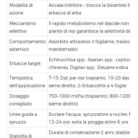
Modalità di
Accase inibitore – blocca la biosintesi lipid
azione
erbacce di erba
Meccanismo
Il rapido metabolismo nel diacide non toss
selettivo
piante di riso garantisce la selettività delle
Comportamento
Assorbito attraverso il fogliame, traslocato 
sistemico
meristematici
Echinochloa spp., Searian spp., Leptochlo
Erbacce target
chinensis, Digitari spp., Eleusine indica
Tempistica
7–15 Dat per riso trapianto, 10–20 das per
dell'applicazione
seme diretto, 2–Erbaccette a 4 foglie
Dosaggio
750–1000 ml/ha (trapianto); 800–1200 ml
consigliato
(seme diretto)
Linee guida a
Scolare l'acqua, spruzzatore a nucleo fine,
spruzzo
12–24 ore, evita la pioggia entro 6 ore
Durata di conservazione 2 anni; stabile a 0
Stabilità di