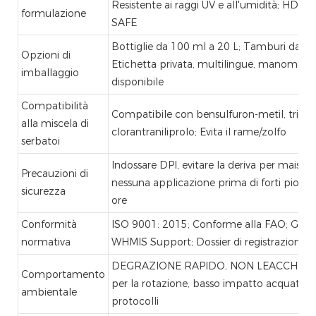
Resistente ai raggi UV e all'umidità; HDPE
formulazione
SAFE
Bottiglie da 100 ml a 20 L; Tamburi da 200
Opzioni di
Etichetta privata, multilingue, manomissi
imballaggio
disponibile
Compatibilità
Compatibile con bensulfuron-metil, triccl
alla miscela di
clorantraniliprolo; Evita il rame/zolfo
serbatoi
Indossare DPI, evitare la deriva per mais/gr
Precauzioni di
nessuna applicazione prima di forti piogge
sicurezza
ore
Conformità
ISO 9001: 2015; Conforme alla FAO; GHS
normativa
WHMIS Support; Dossier di registrazione 
DEGRAZIONE RAPIDO, NON LEACCHIO, S
Comportamento
per la rotazione, basso impatto acquatico
ambientale
protocolli