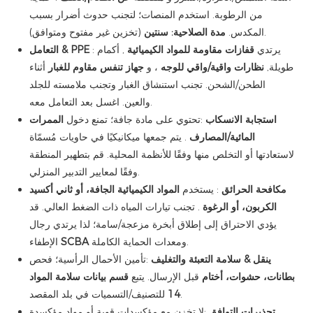
من الرطوبة. استخدم المنصات؛ لتجنب حدوث أضرار بسبب
(تخزين غير مفتوح ومتوافق).
المكدس.
مدة الصلاحية: سنتين
: يرتدي
قفازات مقاومة للمواد الكيميائية
, أكمام
التعامل & PPE
طويلة,
نظارات واقية/واقي للوجه
، و
جهاز تنفس مقاوم للغبار
أثناء
الطحن/الشحن. تجنب استنشاق الغبار وتجنب ملامسته للجلد
والعين. اغسل بعد التعامل معه.
استجابة الانسكاب
:تحتوي على مادة جافة؛ تمنع دخول
الممرات
المائية/المصارف
. يتم جمعها ميكانيكيًا في حاويات مُسمّاة
لاستعادتها أو التخلص منها وفقًا للأنظمة المحلية. قم بتطهير المنطقة
وفقًا لمعايير التدبير المنزلي.
مكافحة الحرائق
: يستخدم
المواد الكيميائية الجافة، أو ثاني أكسيد
الكربون، أو الرغوة
. تجنب تيارات المياه ذات الضغط العالي. قد
يؤدي الاحتراق إلى إطلاق أبخرة مزعجة/سامة؛ لذا يرتدي رجال
ومعدات الحماية الكاملة.
SCBA
الإطفاء
ينقل & سلامة التعبئة والتغليف
:تأمين الأحمال الرأسية؛ فحص
بطانات، حشوات، أختام
قبل الإرسال. يتبع
قسم بيانات سلامة المواد
للتصنيف/التسميات في بلد المقصد.
14
تحذيرات التوافق
:لا تخزن مع مؤكسدات قوية أو مواد مؤكسدة