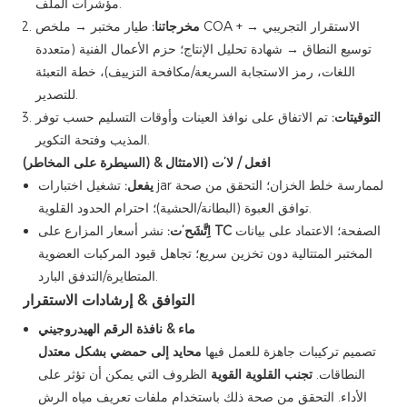
مؤشرات الملف.
مخرجاتنا:
طيار مختبر → ملخص COA + الاستقرار التجريبي →
توسيع النطاق → شهادة تحليل الإنتاج؛ حزم الأعمال الفنية (متعددة
اللغات، رمز الاستجابة السريعة/مكافحة التزييف)، خطة التعبئة
للتصدير.
التوقيتات:
تم الاتفاق على نوافذ العينات وأوقات التسليم حسب توفر
المذيب وفتحة التكوير.
افعل / لا’ت (الامتثال & (السيطرة على المخاطر)
يفعل:
تشغيل اختبارات jar لممارسة خلط الخزان؛ التحقق من صحة
توافق العبوة (البطانة/الحشية)؛ احترام الحدود القلوية.
الصفحة؛ الاعتماد على بيانات
TC
نشر أسعار المزارع على
اِتَّشَح’ت:
المختبر المتتالية دون تخزين سريع؛ تجاهل قيود المركبات العضوية
المتطايرة/التدفق البارد.
التوافق & إرشادات الاستقرار
ماء & نافذة الرقم الهيدروجيني
تصميم تركيبات جاهزة للعمل فيها
محايد إلى حمضي بشكل معتدل
النطاقات.
تجنب القلوية القوية
الظروف التي يمكن أن تؤثر على
الأداء. التحقق من صحة ذلك باستخدام ملفات تعريف مياه الرش