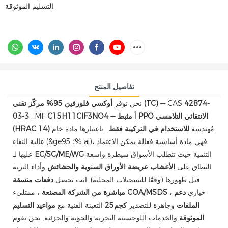
التسليم الموثوقة.
تفاصيل المنتج
42874-
— CAS
أوكسي فلورفين 95% مركّز تقني (TC)
نحن نوفر
— أ
مثبط PPO الانتقائي التلامسي
C15H11ClF3NO4
, MF
03-3
مُهندسة
للاستخدام في التركيبة فقط
. باعتبارها مادة خام
(HRAC 14)
عالية النقاء (&ge؛ 95% ai)، فهي مادة أساسية فعالة يمكن الاعتماد
التنمية حيث تتطلب الأسواق سيطرة واسعة
EC/SC/ME/WG
عليها لـ
النطاق على
الأعشاب عريضة الأوراق السنوية والحشائش
وأداء التربة
قبل ظهورها (وفقًا للتسجيلات المحلية). انت تحصل
دفعات متسقة
، خياري
دعم
COA/MSDS
، ممتلىء
مباشرة من الشركة المصنعة
الملفات
وجاهزة للتصدير
كجم25
التعبئة الفنية مع
مواعيد التسليم
الموثوقة
والخدمات اللوجستية البحرية والجوية والجزئية. نحن نقوم