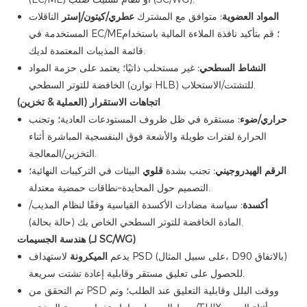
المواد العضوية:
متوافق مع المشترك
عطري/كيتون/إستر
الناقلات
المستخدمة في EC/ME؛ قم بتأكيد نافذة الملاءة المالية باستخدام
قائمة المذيبات المعتمدة لديك.
النشاط السطحي:
غير مستحلب ذاتيًا؛ يعتمد على حزمة المواد
الخافضة للتوتر السطحي (توازن HLB) للتشتت/الاستحلاب.
اتجاهات الاستقرار (العملية & تخزين)
حراري/ضوء:
مستقرة في ظل ظروف المستودعات العادية؛ وتجنب
الحرارة لفترات طويلة والأشعة فوق البنفسجية المباشرة أثناء
التخزين/المعالجة.
الرقم الهيدروجيني:
تجنب بشدة
قلوي
البيئات في التركيبات النهائية؛
التصميم حول المحايدة–نطاقات حمضية معتدلة.
أكسدة:
سياسة مضادات الأكسدة القياسية وفقًا لنظام المذيب/
المادة الخافضة للتوتر السطحي الخاص بك (حالة بحالة).
هندسة الجسيمات (لـ SC/WG)
يدعم
الميكرونة
لاستهداف PSD (على سبيل المثال، D90 بالاتفاق)
للحصول على تعليق مستقر وقابلية إعادة تشتت سريعة.
تم التحقق من PSD ووقت البلل وقابلية التعليق عند الطلب؛ وتم