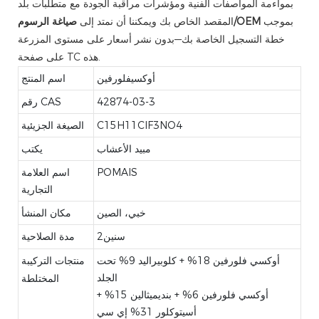
بمواءمة المواصفات الفنية ومؤشرات مراقبة الجودة مع متطلبات بلد
بموجب
صياغة الرسوم/OEM
المقصد الخاص بك ويمكننا أن نمتد إلى
خطة التسجيل الخاصة بك—بدون نشر أسعار على مستوى المزرعة
على صفحة TC هذه.
أوكسيفلورفين
اسم المنتج
42874-03-3
رقم CAS
C15H11ClF3NO4
الصيغة الجزيئية
مبيد الأعشاب
يكتب
POMAIS
اسم العلامة
التجارية
خبي، الصين
مكان المنشأ
سنين2
مدة الصلاحية
أوكسي فلورفين 18% + كلوبيراليد 9% تحت
منتجات التركيبة
الجلد
المختلطة
أوكسي فلورفين 6% + بنديميثالين 15% +
أسيتوكلور 31% إي سي