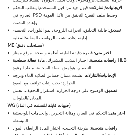
الإيجابيات/التنازلات:
قبول جيد من قبل المستخدم؛ يتطلب التحكم
الصارم في PSD وضبط ملف القص؛ التحقق من تآكل الفوهة
وإعادة التشتت.
تصديق:
قابلية التعليق، انجراف اللزوجة، نمو البلورات، التجميد–
إذابة، إعادة تشتت الرواسب المعلبة/المعلبة.
ME (مستحلب دقيق)
قطرة دقيقة للغاية، أنظمة واضحة، موقع ممتاز.
اختر متى:
مادة فعالة سطحية HLB
رافعات هندسية:
اختيار المذيب المشترك،
التصميم، هوامش نقطة السحابة، مضاد الرغوة.
الإيجابيات/التنازلات:
تشتت ممتاز؛ حساس لصلابة الماء ودرجة
الحرارة؛ يجب إثبات توافقه مع العبوة.
تصديق:
الوضوح على درجة الحرارة، استقرار التخفيف، تحمل
المعادن/القلويات.
WG (حبيبات قابلة للتشتت في الماء)
اختر متى:
التحكم في الغبار، ومتانة التخزين، والخدمات اللوجستية
المبسطة.
رافعات هندسية:
طريقة التحبيب، اختيار المادة الرابطة، المواد