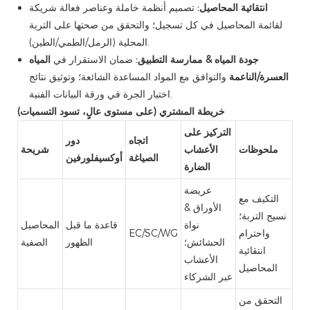
انتقائية المحاصيل:
تصميم أنظمة خاملة وعناصر فعالة شريكة
لقائمة المحاصيل في كل تسجيل؛ والتحقق من صحتها على التربة
المحلية (الرمل/الطمي/الطين).
جودة المياه & ممارسة التطبيق:
ضمان الاستقرار في
المياه
العسرة/الناعمة
والتوافق مع المواد المساعدة الشائعة؛ وتوثيق نتائج
اختبار الجرة في ورقة البيانات الفنية.
خريطة المشتري (على مستوى عالٍ، تسود التسميات)
التركيز على
اتجاه
دور
ملحوظات
الأعشاب
شريحة
الصياغة
أوكسيفلورفين
الضارة
عريضة
التكيف مع
الأوراق &
نسيج التربة؛
نواة
قاعدة ما قبل
المحاصيل
واحترام
EC/SC/WG
الحشائش؛
الظهور
الصفية
انتقائية
الأعشاب
المحاصيل
عبر الشركاء
التحقق من