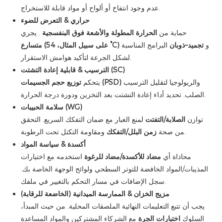
عدم وجود انتفاخ أو ألواح أو مواد قابلة للاستخراج.
حراري & التعرض للضوء
حماية من
الحرارة المطولة والأشعة فوق البنفسجية
. يجري
و
تجميد–ذوبان
البرامج المناسبة
متسارع (على سبيل المثال، 54 °C)
لشكل الجرعة لتأكيد هوامش الاستقرار.
الترسيب & قابلية إعادة التشتت (SC)
والريولوجيا لتقليل الترسيب
توزيع حجم الجسيمات (PSD)
يتحكم
الصلب. تحديد أداء إعادة التشتت بعد التخزين ودورة درجة الحرارة.
سلامة الحبيبات (WG)
توازن
الصلابة/التفتت
لمنع الغبار مع ضمان التفكك السريع. التحقق
ومقاومة التكتل تحت الرطوبة.
من صحة
زمن البلل/التفكك
أكسدة & سياسة المواد
محاذاة أي
مضاد للأكسدة/مضاد للرغوة
استخدمه مع اختيارات
المذيبات/المواد الخافضة للتوتر السطحي ولوائح الوجهة الخاصة بك.
سجل الإضافات في مسار التحكم بالتغيير في ملفك.
مزيج الخزان & الممارسة الميدانية (الخاضعة للرقابة)
يجب أن تتبع التعليمات النهائية الملصقات المحلية. من حيث المبدأ،
السلوك
اختبارات الجرة
مع الشركاء المشتركين والمواد المساعدة