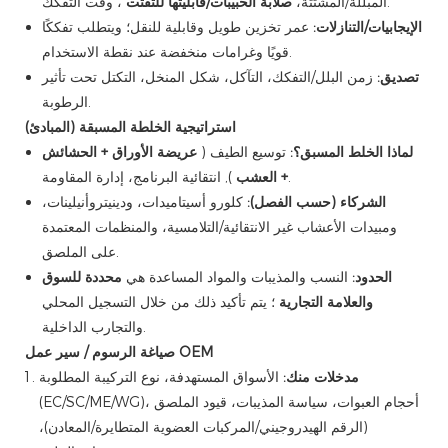
، وقت التفكك.
المبللة/المشتتة،
صلابة الحبيبات/قابليتها للتفتت
الإيجابيات/التنازلات:
عمر تخزين طويل وقابلية للنقل؛ ويتطلب تفككًا
قويًا وغرامات منخفضة عند نقطة الاستخدام.
تصديق:
زمن البلل/التفكك، التآكل، شكل المنخل، التكتل تحت تأثير
الرطوبة.
استراتيجية الخلطة المسبقة (المبادئ)
لماذا الخلط المسبق؟:
توسيع الطيف (
عريضة الأوراق + الحشائش
), انتقائية البرنامج، إدارة المقاومة.
+ العشب
الشركاء (حسب الفصل):
كلورو أسيتاميدات، ودينيتروأنيلينات،
ومبيدات الأعشاب غير الانتقائية/التلامسية، والمنظمات المعتمدة
على الملصق.
الحدود:
النسب والمذيبات والمواد المساعدة هي
محددة للسوق
والعلامة التجارية
؛ يتم تأكيد ذلك من خلال التسجيل المحلي
والتجارب الداخلية.
صياغة الرسوم / سير عمل OEM
مدخلات منك:
الأسواق المستهدفة، نوع التركيبة المطلوبة
(EC/SC/ME/WG)، أحجام العبوات، سياسة المذيبات، قيود الملصق
(الرقم الهيدروجيني/المركبات العضوية المتطايرة/المعادن)،