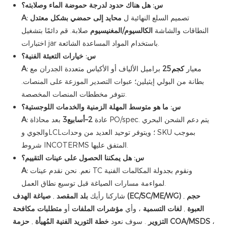
س: هل هناك حدود لدرجة حموضة الماء وصلابته؟
تصميم السلع النهائية ل
محايد إلى حمضي بشكل معتدل
A:
النطاقات والشاشة
الكالسيوم/المغنيسيوم
صلابة. قم دائمًا بتشغيل
اختبارات jar باستخدام المواد المساعدة الشائعة.
س: خيارات التعبئة الفنية؟
معيار
كجم25
براميل الألياف أو الأكياس متعددة الجدران مع
A:
بطانة من البولي إيثيلين؛ عبوات التصدير الموزعة على المنصات.
تتوفر مخططات المنصات المخصصة.
س: ما هو متوسط ​​​​المهلة الزمنية والخدمات اللوجستية؟
عادة
2–أسابيع3
بعد محاذاة PO/spec. يتم دعم الشحن البحري
A:
والجوي وLCL؛ ويتوفر توحيد العديد من وحدات SKU بموجب
شروط INCOTERMS المتفق عليها.
س: هل يمكننا الحصول على عينات التقييم؟
نعم. نحن نقدم عينات TC ونقوم بجدولة المكالمات الفنية
A:
لمواءمة مسارات الصياغة قبل توسيع نطاق العمل.
حجم
,
صياغة الهدف (EC/SC/ME/WG)
شاركنا رأيك
بلد المقصد
,
العبوة
,
لغات التسمية
، وأي
مؤشرات الملفات
أو
متطلبات مكافحة
،
حزمة COA/MSDS
التزوير
. سوف نعود
خطة التوريد الفنية المُهيأة
,