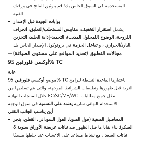
المستخدمة في السوق الخاص بك؛ قم بتوثيق النتائج في ورقتك
الفنية.
بوابات الجودة قبل الإصدار
يشمل
استقرار التخفيف، مقاييس المستحلب/التعليق، انجراف
اللزوجة، الوضوح (للمحلول المذيب)، التجميد–إذابة الجليد، التخزين
في بروتوكول الإصدار الخاص بك.
البارد/الحراري
، و
تفاعل الحزمة
مجالات التطبيق (تحديد المواقع على مستوى الصياغة) —
أوكسي فلورفين 95% TC
غاية
باعتبارها القاعدة النشطة لبرامج
أوكسي فلورفين 95% TC
موضع
التربة قبل ظهورها وتطبيقات الشرائط الموجهة، والتي يتم تسليمها من
خلال المنتجات النهائية EC/SC/ME/WG. تظل جميع مطالبات
في سوق الوجهة.
الاستخدام النهائي سارية
يعتمد على التسمية
أين يناسب الجانب التقني
المحاصيل الصفية (فول الصويا، الفول السوداني، القطن، بنجر
السكر):
بناء بقايا ما قبل الظهور ضد
نباتات عريضة الأوراق سنوية &
نباتات السعد
، مع نشاط مساعد على الأعشاب عند خلطها مسبقًا