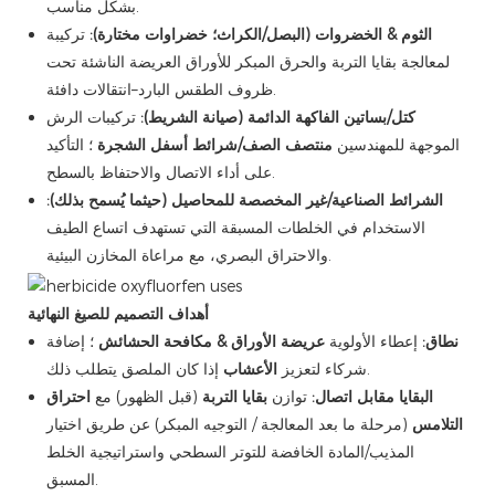
بشكل مناسب.
الثوم & الخضروات (البصل/الكراث؛ خضراوات مختارة):
تركيبة
لمعالجة بقايا التربة والحرق المبكر للأوراق العريضة الناشئة تحت
ظروف الطقس البارد–انتقالات دافئة.
كتل/بساتين الفاكهة الدائمة (صيانة الشريط):
تركيبات الرش
الموجهة للمهندسين
منتصف الصف/شرائط أسفل الشجرة
؛ التأكيد
على أداء الاتصال والاحتفاظ بالسطح.
الشرائط الصناعية/غير المخصصة للمحاصيل (حيثما يُسمح بذلك):
الاستخدام في الخلطات المسبقة التي تستهدف اتساع الطيف
والاحتراق البصري، مع مراعاة المخازن البيئية.
أهداف التصميم للصيغ النهائية
نطاق:
إعطاء الأولوية
عريضة الأوراق & مكافحة الحشائش
؛ إضافة
إذا كان الملصق يتطلب ذلك.
شركاء لتعزيز
الأعشاب
البقايا مقابل اتصال:
توازن
بقايا التربة
(قبل الظهور) مع
احتراق
التلامس
(مرحلة ما بعد المعالجة / التوجيه المبكر) عن طريق اختيار
المذيب/المادة الخافضة للتوتر السطحي واستراتيجية الخلط
المسبق.