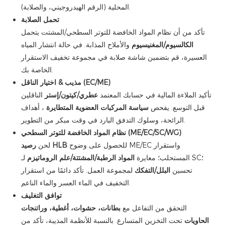
المحلية (الرقم الهيدروجيني، والصلابة).
تحمل الصلابة
تأكد من أن نظام المواد الخافضة للتوتر السطحي/المشتت يتحمل
الكالسيوم/المغنيسيوم
والأملاح المذابة. في حالة انتشار المياه
العسيرة، قم بتضمين شاشة صلابة في مجموعة تخفيف الاستقرار
الخاصة بك.
مذيب & اختيار الناقل (EC/ME)
تأكيد الملاءة المالية في حسابك المعتمد
عطري/كيتون/إستر
الناقلين
قبل التوسع. يفحص
سياسة المركبات العضوية المتطايرة
، أهداف
الرائحة، وسلوك التدفق البارد في وقت مبكر من التطوير.
نظام المواد الخافضة للتوتر السطحي (ME/EC/SC/WG)
للحصول على وضوح ME/EC واستقرار
رصيد HLB
لحن
المستحلب؛ معايرة
المواد الرطبة/المشتتة/علم الروماتيزم
لـ SC؛
تحسين
البلل/التفكك
لمجموعة العمل. تأكد دائمًا من استقرار
التخفيف في الماء العسر والماء الناعم.
توافق التغليف
التحقق من التفاعل مع
بطانات، حشوات، أغطية، وراتنجات
الحاويات
تحت التخزين المتسارع. بالنسبة للأنظمة المذيبة، تأكد من