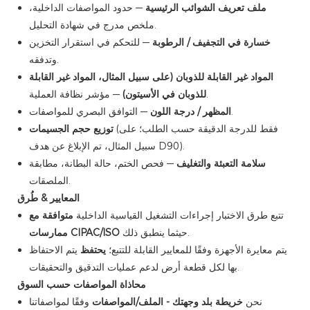
ملف تعريف الشوائب الرئيسية
— حدود المواصفات الداخلية،
ملخص مدرج في شهادة التحليل.
خسارة في التجفيف / الرطوبة
— للتحكم في استقرار التخزين
وتدفقه.
المواد غير القابلة للذوبان (على سبيل المثال، المواد غير القابلة
— مؤشر نظافة العملية.
للذوبان في الأسيتون)
— التوافق البصري للمواصفات.
المظهر / درجة اللون
(فقط للدرجة الدقيقة حسب الطلب؛ على
توزيع حجم الجسيمات
سبيل المثال، تم الإبلاغ عن هدف D90).
سلامة التعبئة والتغليف
— فحص الختم، حالة البطانة، مطابقة
الملصقات.
المعايير & طُرق
تتبع طرق الاختبار إجراءات التشغيل القياسية الداخلية
متوافقة مع
حيثما ينطبق ذلك.
ممارسات CIPAC/ISO
يتم معايرة الأجهزة وفقًا للمعايير القابلة للتتبع؛
يحتفظ
يتم الاحتفاظ
بها لكل قطعة أرض لدعم عمليات التدقيق والتحقيقات.
محاذاة المواصفات حسب السوق
نحن
خريطة بلد وجهتك - الملف/المواصفات
وفقًا لمواصفاتنا