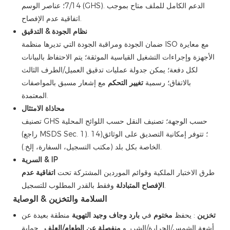
7/14؛ عناصر الوسم (GHS). الدعم الكامل للملف متاح بموجب
اتفاقية عدم الإفصاح.
نظام الجودة & التدقيق
ضمان الجودة ومراقبة الجودة التي تديرها منظمة ISO مع معايرة
الأجهزة وإجراءات التشغيل القياسية الموثقة؛ يتم الاحتفاظ بالبيانات
لكل دفعة؛ يمكن جدولة عمليات تدقيق العميل/الطرف الثالث
بالاتفاق؛ رسمية
تغيير التحكم
مع إشعار مسبق بالمواصفات
المعتمدة.
محاذاة الامتثال
تصنيف GHS حسب الوجهة؛ تصنيف النقل حسب اللوائح المحلية
(راجع MSDS Sec. 1). 14)؛ تتوفر إمكانية التصديق على الوثائق
الخاصة بكل بلد (مكتب التسجيل، السفارة، إلخ.).
السرية & IP
طرق الاختبار الملكية وقوائم الموردين المشتركة تحت
اتفاقية عدم
وفقط بالقدر المطلوب للتسجيل.
الإفصاح المتبادلة
السلامة والتخزين & الوصاية
تخزين
: يحفظ
مختوم
في
بارد وجاف وجيد التهوية
منطقة بعيدة عن
أشعة الشمس/الحرارة/الشرر و
منفصلة عن الطعام/العلف
. حماية