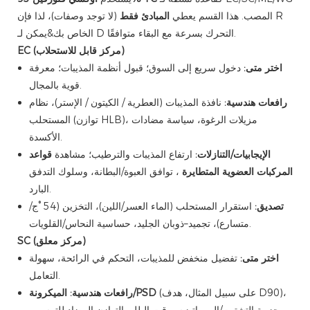
المصب. هذا القسم يعطي
المبادئ فقط
(لا توجد وصفات)، لذا فإن R
الخاص بك&يمكن لـ D التحرك بسرعة مع البقاء متوافقًا.
EC (مركز قابل للاستحلاب)
اختر متى:
دخول سريع إلى السوق؛ قبول أنظمة المذيبات؛ معرفة
قوية بالمجال.
رافعات هندسية:
نافذة المذيبات (العطرية / الكيتون / الإستر)، نظام
المستحلب (توازن HLB)، مزيلات الرغوة، سياسة مضادات
الأكسدة.
الإيجابيات/التنازلات:
ارتفاع المذيبات والترطيب؛ مشاهدة
قواعد
المركبات العضوية المتطايرة
، توافق العبوة/البطانة، وسلوك التدفق
البارد.
تصديق:
استقرار المستحلب (الماء العسر/اللين)، التخزين (54 °ج/
متسارع)، تجميد–ذوبان الجليد، حساسية النحاس/القلويات.
SC (مركز معلق)
اختر متى:
تفضيل منخفض للمذيبات، التحكم في الرائحة، سهولة
التعامل.
(على سبيل المثال، هدف D90)،
الميكرونة/PSD
رافعات هندسية:
حزمة التشتيت/الروماتيزم، وقت البلل، التوازن المضاد للترسيب.