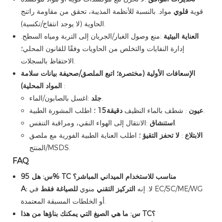
قوية
قلوي
مواد. بالنسبة للأنظمة المذيبة، تحقق من مقاومة راتنج
الحاوية (لا يوجد انتفاخ/تكسية).
العناية البيئية
:منع وصول الغبار/الجريان إلى التربة ومياه السطح.
إدارة النفايات والتخلص من الحاويات وفقًا للقانون المحلي؛
الاحتفاظ بالسجلات.
الإسعافات الأولية (مختصرة؛ اتبع الملصق/صحيفة بيانات سلامة
:
المواد المحلية)
:اغسل بالصابون/الماء.
جلد
؛ اطلب المشورة الطبية.
عيون
: شطف بالماء النظيف
دقيقة15
:الانتقال إلى الهواء النقي، ومراقبة التنفس.
استنشاق
الابتلاع
:
لا تحفز التقيؤ
؛ اطلب العناية الطبية الفورية مع ملصق
المنتج/MSDS.
FAQ
س: هل 95% TC مناسب للاستخدام الميداني المباشر؟
لا. إنه
التركيز التقني
منوي
للصياغة فقط
في EC/SC/ME/WG
A:
أو الخلطات المسبقة المعتمدة.
س: ما هي الصيغ التي يمكنك بناؤها من هذا TC؟