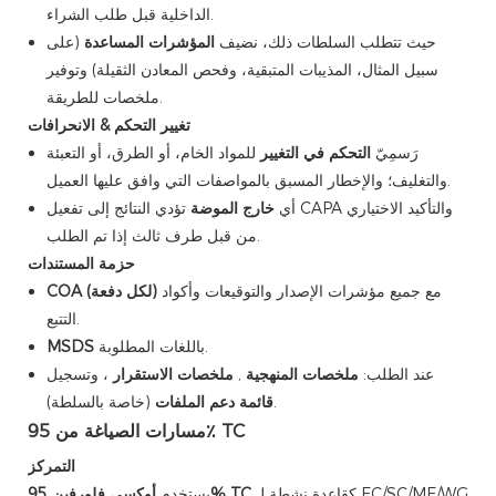
الداخلية قبل طلب الشراء.
حيث تتطلب السلطات ذلك، نضيف
المؤشرات المساعدة
(على
سبيل المثال، المذيبات المتبقية، وفحص المعادن الثقيلة) وتوفير
ملخصات للطريقة.
تغيير التحكم & الانحرافات
رَسمِيّ
التحكم في التغيير
للمواد الخام، أو الطرق، أو التعبئة
والتغليف؛ والإخطار المسبق بالمواصفات التي وافق عليها العميل.
أي
خارج الموضة
تؤدي النتائج إلى تفعيل CAPA والتأكيد الاختياري
من قبل طرف ثالث إذا تم الطلب.
حزمة المستندات
مع جميع مؤشرات الإصدار والتوقيعات وأكواد
COA (لكل دفعة)
التتبع.
باللغات المطلوبة.
MSDS
عند الطلب:
ملخصات المنهجية
,
ملخصات الاستقرار
، وتسجيل
(خاصة بالسلطة).
قائمة دعم الملفات
مسارات الصياغة من 95٪ TC
التمركز
كقاعدة نشطة لـ EC/SC/ME/WG
أوكسي فلورفين 95% TC
يستخدم