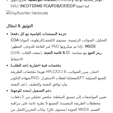
كما اتفقنا.
INCOTERMS FCA/FOB/CIF/DDP
SKU؛
التوثيق & امتثال
حزمة المستندات (قياسية مع كل دفعة)
(التحليل، الشوائب الرئيسية، مستوى الكشف/الرطوبة، المواد
COA
MSDS
غير القابلة للذوبان، المظهر؛ PSD إذا تم ميكرونها)،
رمز التتبع
مع سياسة
,
قائمة التعبئة & CI
(GHS، متعدد اللغات)،
الاحتفاظ.
ملخصات فنية اختيارية (عند الطلب)
ملخصات الطريقة (هوية HPLC/GC) & اختبار، مبرر الشوائب،
شهادة التكوير/PSD، لقطات الاستقرار (المعجلة/FT للصيغ التمثيلية
عند التعبئة)، بيان توافق التعبئة والتغليف.
دعم التسجيل (محدد للوجهة)
تعيين المواصفات إلى تنسيق السلطة؛ ملخص تحليلي من 5 دفعات؛
مخططات الطريقة المعتمدة؛ التصنيع & نظرة عامة على مراقبة
الجودة (مستوى عالٍ)؛ بيانات التخزين/النقل من MSDS القسم.