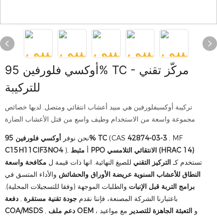
أوكسي فلورفين 95% TC - مركّز تقني
للتركيبة
تركيبة أوكسيفلورفين هي مبيد أعشاب انتقائي ومتصل. لديها خصائص
مجموعة واسعة من الاستخدام وطيف واسع من قتل الأعشاب الضارة
, MF
42874-03-3
(CAS
أوكسي فلورفين 95% TC
نحن نوفر
مثبط PPO الانتقائي التلامسي (HRAC 14)
), أ
C15H11ClF3NO4
تستخدم كـ
التركيز التقني
للصيغ النهائية. انها ذات قيمة ل
مكافحة واسعة
النطاق للأعشاب السنوية عريضة الأوراق والحشائش
والأداء المتسق في
برامج التربة قبل الإنبات
والطلبات الموجهة (وفقا للتسجيلات المحلية).
باعتبارنا الشركة المصنعة، فإننا نقدم
جودة تقنية مستقرة
,
دفعة
، و
التعبئة الجاهزة للتصدير
مع مواعيد
دعم ملف OEM
,
COA/MSDS