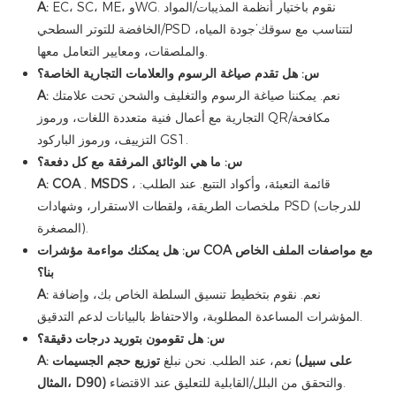
EC، SC، ME، وWG. نقوم باختيار أنظمة المذيبات/المواد
A:
الخافضة للتوتر السطحي/PSD لتتناسب مع سوقك’جودة المياه،
والملصقات، ومعايير التعامل معها.
س: هل تقدم صياغة الرسوم والعلامات التجارية الخاصة؟
نعم. يمكننا صياغة الرسوم والتغليف والشحن تحت علامتك
A:
التجارية مع أعمال فنية متعددة اللغات، ورموز QR/مكافحة
التزييف، ورموز الباركود GS1.
س: ما هي الوثائق المرفقة مع كل دفعة؟
، قائمة التعبئة، وأكواد التتبع. عند الطلب:
MSDS
,
COA
A:
ملخصات الطريقة، ولقطات الاستقرار، وشهادات PSD (للدرجات
المصغرة).
س: هل يمكنك مواءمة مؤشرات COA مع مواصفات الملف الخاص
بنا؟
نعم. نقوم بتخطيط تنسيق السلطة الخاص بك، وإضافة
A:
المؤشرات المساعدة المطلوبة، والاحتفاظ بالبيانات لدعم التدقيق.
س: هل تقومون بتوريد درجات دقيقة؟
نعم، عند الطلب. نحن نبلغ
توزيع حجم الجسيمات (على سبيل
A:
والتحقق من البلل/القابلية للتعليق عند الاقتضاء.
المثال، D90)