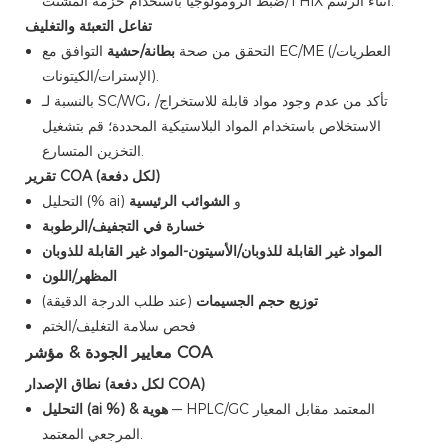
ضبط الرومولوجيا باستخدام حزمة المشتت/THIX أثناء الرسم.
تفاعل التعبئة والتغليف
التحقق من صحة
بطانة/حشية
التوافق مع EC/ME (العطريات/
الإسترات/الكيتونات).
بالنسبة لـ SC/WG، تأكد من عدم وجود مواد قابلة للاستخراج/
الاستخلاص باستخدام المواد البلاستيكية المحددة؛ قم بتشغيل
التخزين المتسارع.
تقرير COA (لكل دفعة)
التحليل (% ai) و
الشوائب الرئيسية
خسارة في التجفيف/الرطوبة
المواد غير القابلة للذوبان/الأسيتون-المواد غير القابلة للذوبان
المظهر/اللون
توزيع حجم الجسيمات
(عند طلب الدرجة الدقيقة)
فحص سلامة التغليف/الختم
معايير الجودة & مؤشر COA
نطاق الإصدار (لكل دفعة COA)
— HPLC/GC المعتمد مقابل المعيار
التحليل (ai %) & هوية
المرجعي المعتمد.