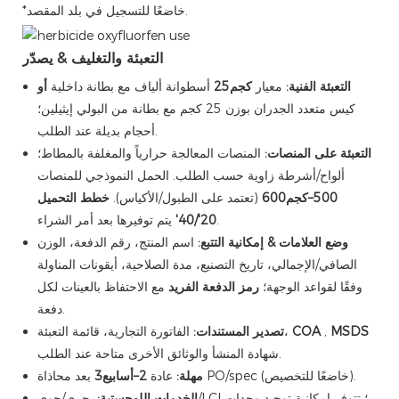
*خاضعًا للتسجيل في بلد المقصد.
التعبئة والتغليف & يصدّر
التعبئة الفنية:
معيار
كجم25
أسطوانة ألياف مع بطانة داخلية
أو
كيس متعدد الجدران بوزن 25 كجم مع بطانة من البولي إيثيلين؛
أحجام بديلة عند الطلب.
التعبئة على المنصات:
المنصات المعالجة حرارياً والمغلفة بالمطاط؛
ألواح/أشرطة زاوية حسب الطلب. الحمل النموذجي للمنصات
500–كجم600
(تعتمد على الطبول/الأكياس).
خطط التحميل
يتم توفيرها بعد أمر الشراء.
20'/40'
وضع العلامات & إمكانية التتبع:
اسم المنتج، رقم الدفعة، الوزن
الصافي/الإجمالي، تاريخ التصنيع، مدة الصلاحية، أيقونات المناولة
وفقًا لقواعد الوجهة؛
رمز الدفعة الفريد
مع الاحتفاظ بالعينات لكل
دفعة.
MSDS
,
COA
الفاتورة التجارية، قائمة التعبئة،
تصدير المستندات:
شهادة المنشأ والوثائق الأخرى متاحة عند الطلب.
بعد محاذاة PO/spec (خاضعًا للتخصيص).
مهلة:
عادة
2–أسابيع3
الخدمات اللوجستية:
بحري/جوي/LCL؛ تتوفر إمكانية توحيد وحدات