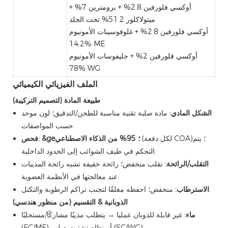
أوكسي فلورفين 2.8% + برومترين 7% +
ميتولاكلور 51.2% تحت الجلد
أوكسي فلورفين 2.8% + غلوفوسينات الأمونيوم
14.2% ME
أوكسي فلورفين 2% + جليفوسات الأمونيوم
78% WG
الملف الفيزيائي الكيميائي
طبيعة المادة (لتصميم التركيبة)
الشكل المادي:
مادة صلبة تقنية مناسبة للطحن/التدقيق؛ لون موحد
حسب المواصفات.
(لكل دفعة COA)؛ يتم
&ge؛ 95% من الذكاء الاصطناعي
فحص:
التحكم في طيف الشوائب إلى الحدود الداخلية.
التقلب/الرائحة:
تقلب منخفض؛ رائحة خفيفة تشبه رائحة المذيبات
عند معالجتها في الأنظمة العضوية.
منخفض؛ احفظه مغلقًا لتجنب تراكم الرطوبة والتكتل.
الاسترطاب:
الذوبانية & التقسيم (من منظور هندسي)
ماء:
غير قابلة للذوبان عمليا → يتطلب مذيبًا مشاركًا/مستحلبًا
(EC/ME) أو نظام تشتيت صلب (SC/WG).