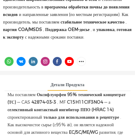
производительность в
программы обработки почвы до появления
всходов
и направленные заявления (по местным регистрациям). Как
производитель, мы поставляем
стабильное техническое качество
,
партия COA/MSDS
,
Поддержка OEM-досье
, и
упаковка, готовая
к экспорту
с надежными сроками поставки.
Детали Продукта
Мы поставляем
Оксифлуорфен 95% технический концентрат
(ТС)
— CAS
42874-03-3
, MF
C15H11ClF3NO4
— а
селективный контактный ингибитор ППО (HRAC 14)
спроектированный
только для использования в рецептуре
.
Как высокочистое сырье (≥95% ai), он является надежной
основой для активного вещества
EC/SC/ME/WG
развития, где