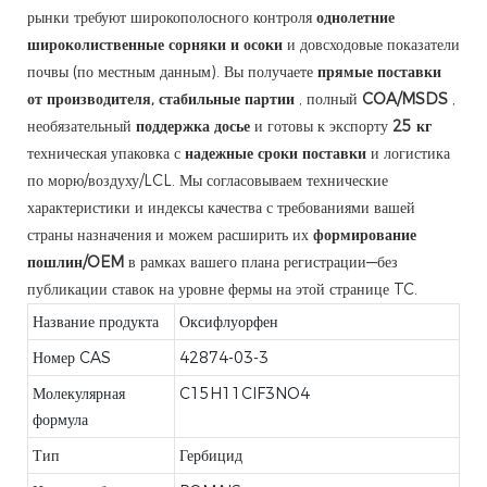
рынки требуют широкополосного контроля
однолетние
широколиственные сорняки и осоки
и довсходовые показатели
почвы (по местным данным). Вы получаете
прямые поставки
от производителя, стабильные партии
, полный
COA/MSDS
,
необязательный
поддержка досье
и готовы к экспорту
25 кг
техническая упаковка с
надежные сроки поставки
и логистика
по морю/воздуху/LCL. Мы согласовываем технические
характеристики и индексы качества с требованиями вашей
страны назначения и можем расширить их
формирование
пошлин/OEM
в рамках вашего плана регистрации—без
публикации ставок на уровне фермы на этой странице TC.
Название продукта
Оксифлуорфен
Номер CAS
42874-03-3
Молекулярная
C15H11ClF3NO4
формула
Тип
Гербицид