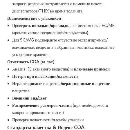
запросу; реология настраивается с помощью пакета
диспергаторов/THIX во время толлинга.
Взаимодействие с упаковкой
Проверить
вкладыш/прокладка
совместимость с EC/ME
(ароматические соединения/эфиры/кетоны).
Для SC/WG подтвердите отсутствие экстрагируемых/
вымываемых веществ в выбранных пластиках; выполните
ускоренное хранение.
Отчетность COA (за лот)
Анализ (% активного вещества) и
ключевые примеси
Потеря при высыхании/влажности
Нерастворимые вещества/нерастворимые в ацетоне
вещества
Внешний вид/цвет
Распределение размеров частиц
(при необходимости
микронизированного класса)
Проверка целостности/пломбы упаковки
Стандарты качества & Индекс COA