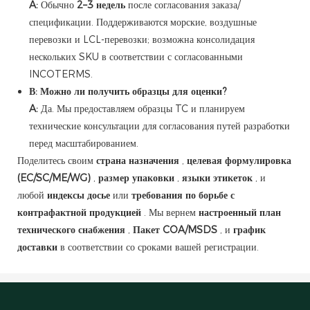
A:
Обычно
2–3 недель
после согласования заказа/
спецификации. Поддерживаются морские, воздушные
перевозки и LCL-перевозки; возможна консолидация
нескольких SKU в соответствии с согласованными
INCOTERMS.
В: Можно ли получить образцы для оценки?
A:
Да. Мы предоставляем образцы TC и планируем
технические консультации для согласования путей разработки
перед масштабированием.
Поделитесь своим
страна назначения
,
целевая формулировка
(EC/SC/ME/WG)
,
размер упаковки
,
языки этикеток
, и
любой
индексы досье
или
требования по борьбе с
контрафактной продукцией
. Мы вернем
настроенный план
технического снабжения
,
Пакет COA/MSDS
, и
график
доставки
в соответствии со сроками вашей регистрации.