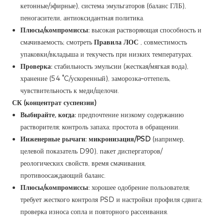
кетонные/эфирные), система эмульгаторов (баланс ГЛБ),
пеногасители, антиоксидантная политика.
Плюсы/компромиссы:
высокая растворяющая способность и
смачиваемость; смотреть
Правила ЛОС
, совместимость
упаковки/вкладыша и текучесть при низких температурах.
Проверка:
стабильность эмульсии (жесткая/мягкая вода),
хранение (54 °C/ускоренный), заморозка–оттепель,
чувствительность к меди/щелочи.
СК (концентрат суспензии)
Выбирайте, когда:
предпочтение низкому содержанию
растворителя; контроль запаха; простота в обращении.
Инженерные рычаги:
микронизация/PSD
(например,
целевой показатель D90), пакет диспергаторов/
реологических свойств, время смачивания,
противоосаждающий баланс.
Плюсы/компромиссы:
хорошее одобрение пользователя;
требует жесткого контроля PSD и настройки профиля сдвига;
проверка износа сопла и повторного рассеивания.