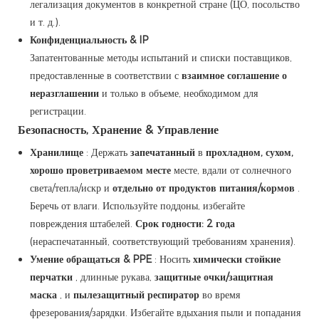
легализация документов в конкретной стране (ЦО, посольство
и т. д.).
Конфиденциальность & IP
Запатентованные методы испытаний и списки поставщиков,
предоставленные в соответствии с
взаимное соглашение о
неразглашении
и только в объеме, необходимом для
регистрации.
Безопасность, Хранение & Управление
Хранилище
: Держать
запечатанный
в
прохладном, сухом,
хорошо проветриваемом месте
месте, вдали от солнечного
света/тепла/искр и
отдельно от продуктов питания/кормов
.
Беречь от влаги. Используйте поддоны, избегайте
повреждения штабелей.
Срок годности: 2 года
(нераспечатанный, соответствующий требованиям хранения).
Умение обращаться & PPE
: Носить
химически стойкие
перчатки
, длинные рукава,
защитные очки/защитная
маска
, и
пылезащитный респиратор
во время
фрезерования/зарядки. Избегайте вдыхания пыли и попадания