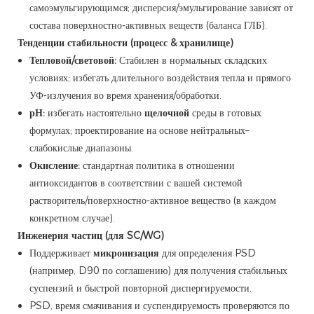
самоэмульгирующимся; дисперсия/эмульгирование зависят от
состава поверхностно-активных веществ (баланса ГЛБ).
Тенденции стабильности (процесс & хранилище)
Тепловой/световой:
Стабилен в нормальных складских
условиях; избегать длительного воздействия тепла и прямого
УФ-излучения во время хранения/обработки.
рН:
избегать настоятельно
щелочной
среды в готовых
формулах; проектирование на основе нейтральных–
слабокислые диапазоны.
Окисление:
стандартная политика в отношении
антиоксидантов в соответствии с вашей системой
растворитель/поверхностно-активное вещество (в каждом
конкретном случае).
Инженерия частиц (для SC/WG)
Поддерживает
микронизация
для определения PSD
(например, D90 по соглашению) для получения стабильных
суспензий и быстрой повторной диспергируемости.
PSD, время смачивания и суспендируемость проверяются по