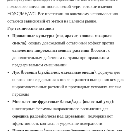
полосового внесения, поставляемой через готовые изделия
EC/SC/ME/WG. Все претензии по конечному использованию
остаются
зависимый от метки
на целевом рынке.
Где технические вставки
Пропашные культуры (соя, арахис, хлопок, сахарная
свекла):
создать довсходовый остаточный эффект против
однолетние широколиственные растения & осоки
, с
дополнительным действием на травы при правильном
предварительном смешивании.
Лук & овощи (лук/шалот; отдельные овощи):
формула для
остаточного содержания в почве и раннего выгорания всходов
широколиственных растений в прохладных условиях–теплые
переходы.
Многолетние фруктовые блоки/сады (полосный уход):
инженерные формулы направленного распыления для
середина рядов/полосы под деревьями
; подчеркивают
эффективность контакта и удержание поверхности.
Промышленные/несельскохозяйственные полосы (там, где