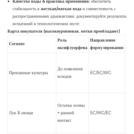
Качество воды & практика применения:
обеспечить
стабильность в
жесткая/мягкая вода
и совместимость с
распространенными адъювантами; документируйте результаты
испытаний в технологическом листе.
Карта покупателя (высокоуровневая, метки преобладают)
Роль
Направление
Акц
Сегмент
оксифлуорфена
формулирования
сор
Шир
До появления
& с
Пропашные культуры
EC/SC/WG
всходов
злак
пар
Остатки почвы
Шир
Лук & овощи
+ ранний
SC/WG/EC
& о
контакт