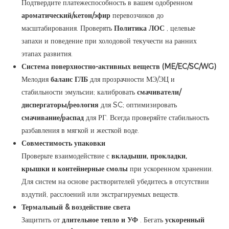
Подтвердите платежеспособность в вашем одобренном
ароматический/кетон/эфир
перевозчиков до
масштабирования. Проверять
Политика ЛОС
, целевые
запахи и поведение при холодовой текучести на ранних
этапах развития.
Система поверхностно-активных веществ (ME/EC/SC/WG)
Мелодия
баланс ГЛБ
для прозрачности МЭ/ЭЦ и
стабильности эмульсии; калибровать
смачиватели/
диспергаторы/реология
для SC; оптимизировать
смачивание/распад
для РГ. Всегда проверяйте стабильность
разбавления в мягкой и жесткой воде.
Совместимость упаковки
Проверьте взаимодействие с
вкладыши, прокладки,
крышки и контейнерные смолы
при ускоренном хранении.
Для систем на основе растворителей убедитесь в отсутствии
вздутий, расслоений или экстрагируемых веществ.
Термальный & воздействие света
Защитить от
длительное тепло и УФ
. Бегать
ускоренный