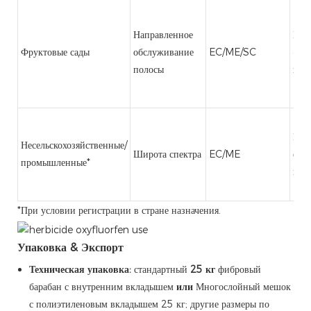
Направленное
Шир
Фруктовые сады
обслуживание
EC/ME/SC
& ос
полосы
выг
Шир
Несельскохозяйственные/
Широта спектра
EC/ME
осо
промышленные*
выг
*При условии регистрации в стране назначения.
Упаковка & Экспорт
Техническая упаковка:
стандартный
25 кг
фибровый
барабан с внутренним вкладышем
или
Многослойный мешок
с полиэтиленовым вкладышем 25 кг; другие размеры по