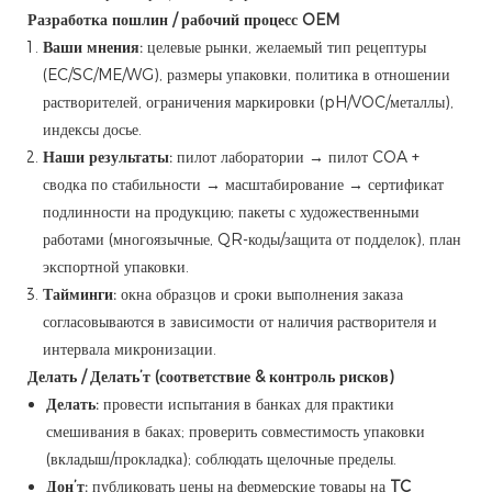
Разработка пошлин / рабочий процесс OEM
Ваши мнения:
целевые рынки, желаемый тип рецептуры
(EC/SC/ME/WG), размеры упаковки, политика в отношении
растворителей, ограничения маркировки (pH/VOC/металлы),
индексы досье.
Наши результаты:
пилот лаборатории → пилот COA +
сводка по стабильности → масштабирование → сертификат
подлинности на продукцию; пакеты с художественными
работами (многоязычные, QR-коды/защита от подделок), план
экспортной упаковки.
Тайминги:
окна образцов и сроки выполнения заказа
согласовываются в зависимости от наличия растворителя и
интервала микронизации.
Делать / Делать’т (соответствие & контроль рисков)
Делать:
провести испытания в банках для практики
смешивания в баках; проверить совместимость упаковки
(вкладыш/прокладка); соблюдать щелочные пределы.
Дон’т:
публиковать цены на фермерские товары на
TC