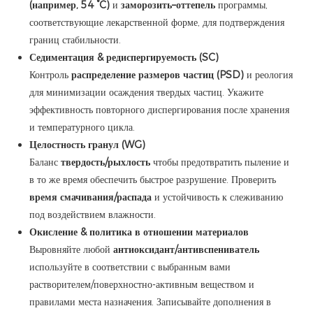
(например, 54 °C)
и
заморозить–оттепель
программы,
соответствующие лекарственной форме, для подтверждения
границ стабильности.
Седиментация & редиспергируемость (SC)
Контроль
распределение размеров частиц (PSD)
и реология
для минимизации осаждения твердых частиц. Укажите
эффективность повторного диспергирования после хранения
и температурного цикла.
Целостность гранул (WG)
Баланс
твердость/рыхлость
чтобы предотвратить пыление и
в то же время обеспечить быстрое разрушение. Проверить
время смачивания/распада
и устойчивость к слеживанию
под воздействием влажности.
Окисление & политика в отношении материалов
Выровняйте любой
антиоксидант/антивспениватель
используйте в соответствии с выбранным вами
растворителем/поверхностно-активным веществом и
правилами места назначения. Записывайте дополнения в