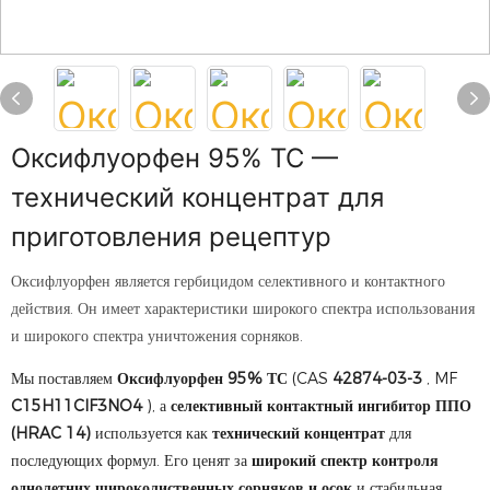
Оксифлуорфен 95% ТС —
технический концентрат для
приготовления рецептур
Оксифлуорфен является гербицидом селективного и контактного
действия. Он имеет характеристики широкого спектра использования
и широкого спектра уничтожения сорняков.
Мы поставляем
Оксифлуорфен 95% ТС
(CAS
42874-03-3
, MF
C15H11ClF3NO4
), а
селективный контактный ингибитор ППО
(HRAC 14)
используется как
технический концентрат
для
последующих формул. Его ценят за
широкий спектр контроля
однолетних широколиственных сорняков и осок
и стабильная