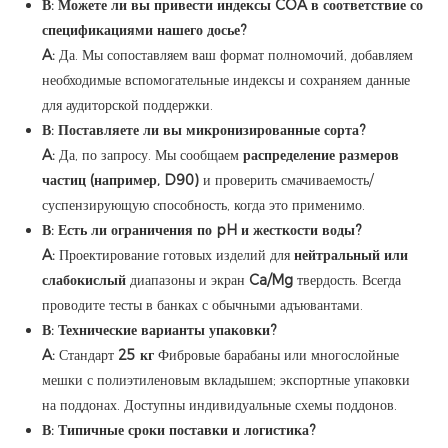
В: Можете ли вы привести индексы COA в соответствие со
спецификациями нашего досье?
A:
Да. Мы сопоставляем ваш формат полномочий, добавляем
необходимые вспомогательные индексы и сохраняем данные
для аудиторской поддержки.
В: Поставляете ли вы микронизированные сорта?
A:
Да, по запросу. Мы сообщаем
распределение размеров
частиц (например, D90)
и проверить смачиваемость/
суспензирующую способность, когда это применимо.
В: Есть ли ограничения по pH и жесткости воды?
A:
Проектирование готовых изделий для
нейтральный или
слабокислый
диапазоны и экран
Ca/Mg
твердость. Всегда
проводите тесты в банках с обычными адъювантами.
В: Технические варианты упаковки?
A:
Стандарт
25 кг
Фибровые барабаны или многослойные
мешки с полиэтиленовым вкладышем; экспортные упаковки
на поддонах. Доступны индивидуальные схемы поддонов.
В: Типичные сроки поставки и логистика?