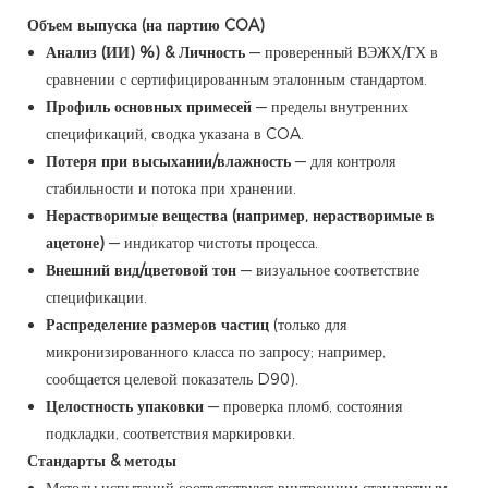
Объем выпуска (на партию COA)
Анализ (ИИ) %) & Личность
— проверенный ВЭЖХ/ГХ в
сравнении с сертифицированным эталонным стандартом.
Профиль основных примесей
— пределы внутренних
спецификаций, сводка указана в COA.
Потеря при высыхании/влажность
— для контроля
стабильности и потока при хранении.
Нерастворимые вещества (например, нерастворимые в
ацетоне)
— индикатор чистоты процесса.
Внешний вид/цветовой тон
— визуальное соответствие
спецификации.
Распределение размеров частиц
(только для
микронизированного класса по запросу; например,
сообщается целевой показатель D90).
Целостность упаковки
— проверка пломб, состояния
подкладки, соответствия маркировки.
Стандарты & методы
Методы испытаний соответствуют внутренним стандартным