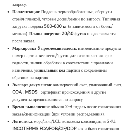
запросу.
Паллетизация:
Поддоны термообработанные, обернуты
стрейч-пленкой; угловые доски/ремни по запросу. Типичная
загрузка поддона
500–600 кг
(в зависимости от бочек/
мешков).
Планы погрузки 20/40 футов
предоставляется
после заказа.
Маркировка & прослеживаемость:
наименование продукта,
номер партии, вес нетто/брутто, дата изготовления, срок
годности, значки обработки в соответствии с правилами
назначения;
уникальный код партии
с сохранением
образцов на партию.
Экспорт документов:
коммерческий счет, упаковочный лист,
COA
,
MSDS
; сертификат происхождения и другие
документы предоставляются по запросу.
Время выполнения:
обычно
2–3 недель
после согласования
заказа/спецификации (при условии распределения).
Логистика:
море/авиа/LCL; возможна консолидация SKU;
INCOTERMS FCA/FOB/CIF/DDP
как и было согласовано.