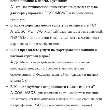
использования в полевых условиях?
A:
Нет. Это
технический концентрат
намеревался
только
для формулировки
в EC/SC/ME/WG или одобренные
премиксы.
В: Какие формулы можно создать на основе этого TC?
A:
EC, SC, ME и WG. Мы подбираем системы растворителей/
ПАВ/PSD в соответствии с вашим рынком’s качество воды,
маркировка и нормы обращения.
В: Вы предлагаете услуги по формированию пошлин и
частной торговой марке?
A:
Да. Мы можем разработать, упаковать и отправить
продукцию под вашим брендом с многоязычным
оформлением, QR-кодами, защитой от подделок и штрих-
кодами GS1.
В: Какие документы отправляются с каждым лотом?
A:
COA
,
MSDS
, упаковочный лист и коды отслеживания.
По запросу: краткие описания методов, снимки стабильности
и сертификаты PSD (для микронизированных сортов).