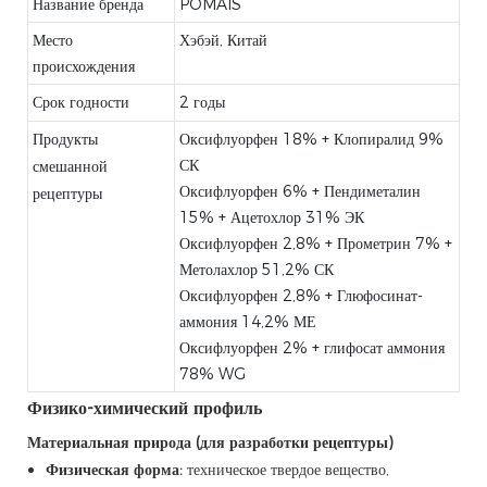
Название бренда
POMAIS
Место
Хэбэй, Китай
происхождения
Срок годности
2 годы
Продукты
Оксифлуорфен 18% + Клопиралид 9%
СК
смешанной
Оксифлуорфен 6% + Пендиметалин
рецептуры
15% + Ацетохлор 31% ЭК
Оксифлуорфен 2,8% + Прометрин 7% +
Метолахлор 51,2% СК
Оксифлуорфен 2,8% + Глюфосинат-
аммония 14,2% МЕ
Оксифлуорфен 2% + глифосат аммония
78% WG
Физико-химический профиль
Материальная природа (для разработки рецептуры)
Физическая форма:
техническое твердое вещество,