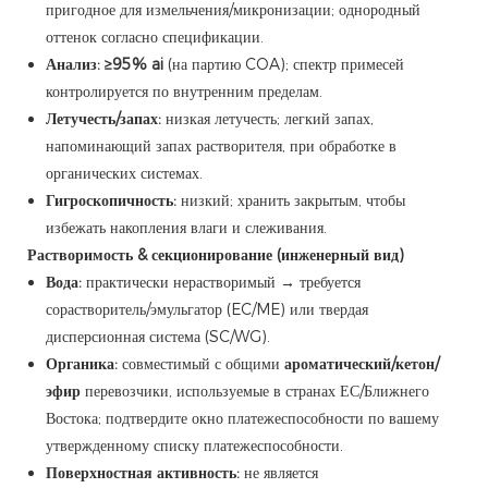
пригодное для измельчения/микронизации; однородный
оттенок согласно спецификации.
Анализ:
≥95% ai
(на партию COA); спектр примесей
контролируется по внутренним пределам.
Летучесть/запах:
низкая летучесть; легкий запах,
напоминающий запах растворителя, при обработке в
органических системах.
Гигроскопичность:
низкий; хранить закрытым, чтобы
избежать накопления влаги и слеживания.
Растворимость & секционирование (инженерный вид)
Вода:
практически нерастворимый → требуется
сорастворитель/эмульгатор (EC/ME) или твердая
дисперсионная система (SC/WG).
Органика:
совместимый с общими
ароматический/кетон/
эфир
перевозчики, используемые в странах ЕС/Ближнего
Востока; подтвердите окно платежеспособности по вашему
утвержденному списку платежеспособности.
Поверхностная активность:
не является