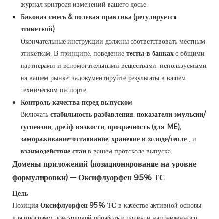
журнал контроля изменений вашего досье.
Баковая смесь & полевая практика (регулируется
этикеткой)
Окончательные инструкции должны соответствовать местным
этикеткам. В принципе, поведение
тесты в банках
с общими
партнерами и вспомогательными веществами, используемыми
на вашем рынке; задокументируйте результаты в вашем
техническом паспорте.
Контроль качества перед выпуском
Включать
стабильность разбавления, показатели эмульсии/
суспензии, дрейф вязкости, прозрачность (для ME),
замораживание–оттаивание, хранение в холоде/тепле
, и
взаимодействие стаи
в вашем протоколе выпуска.
Домены приложений (позиционирование на уровне
формулировки) — Оксифлуорфен 95% ТС
Цель
Позиция
Оксифлуорфен 95% ТС
в качестве активной основы
для программ довсходовой обработки почвы и направленного