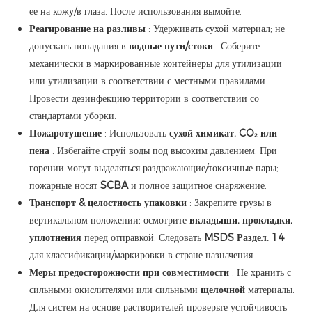
ее на кожу/в глаза. После использования вымойте.
Реагирование на разливы
: Удерживать сухой материал; не
допускать попадания в
водные пути/стоки
. Соберите
механически в маркированные контейнеры для утилизации
или утилизации в соответствии с местными правилами.
Провести дезинфекцию территории в соответствии со
стандартами уборки.
Пожаротушение
: Использовать
сухой химикат, CO₂ или
пена
. Избегайте струй воды под высоким давлением. При
горении могут выделяться раздражающие/токсичные пары;
пожарные носят
SCBA
и полное защитное снаряжение.
Транспорт & целостность упаковки
: Закрепите грузы в
вертикальном положении; осмотрите
вкладыши, прокладки,
уплотнения
перед отправкой. Следовать
MSDS Раздел. 14
для классификации/маркировки в стране назначения.
Меры предосторожности при совместимости
: Не хранить с
сильными окислителями или сильными
щелочной
материалы.
Для систем на основе растворителей проверьте устойчивость