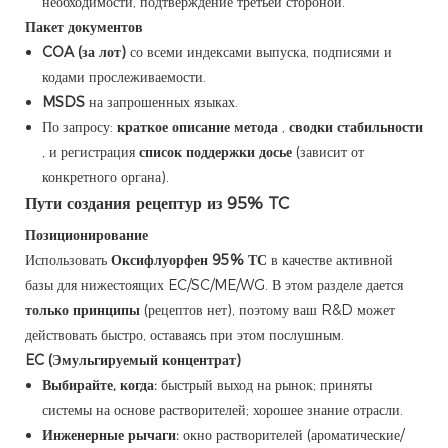
необходимости, подтверждение третьей стороной.
Пакет документов
COA (за лот)
со всеми индексами выпуска, подписями и
кодами прослеживаемости.
MSDS
на запрошенных языках.
По запросу:
краткое описание метода
,
сводки стабильности
, и регистрация
список поддержки досье
(зависит от
конкретного органа).
Пути создания рецептур из 95% TC
Позиционирование
Использовать
Оксифлуорфен 95% ТС
в качестве активной
базы для нижестоящих EC/SC/ME/WG. В этом разделе дается
только принципы
(рецептов нет), поэтому ваш R&D может
действовать быстро, оставаясь при этом послушным.
EC (Эмульгируемый концентрат)
Выбирайте, когда:
быстрый выход на рынок; приняты
системы на основе растворителей; хорошее знание отрасли.
Инженерные рычаги:
окно растворителей (ароматические/