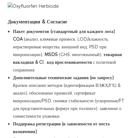
Документация & Согласие
Пакет документов (стандартный для каждого лота)
COA
(анализ, ключевые примеси, LOD/влажность,
нерастворимые вещества, внешний вид; PSD при
микронизации),
MSDS
(GHS, многоязычный),
товарная
накладная & CI
,
код прослеживаемости
с политикой
сохранения.
Дополнительные технические задания (по запросу)
Краткое описание методов (идентификация ВЭЖХ/ГХ) &
анализ), обоснование примесей, сертификат
микронизации/PSD, снимки стабильности (ускоренные/FT
для представительных формул при толлинге), заявление о
совместимости упаковки.
Поддержка регистрации (в зависимости от места
назначения)